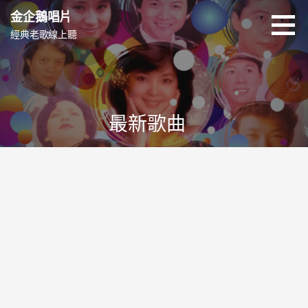
跳
金企鵝唱片
至
經典老歌線上聽
主
要
內
容
最新歌曲