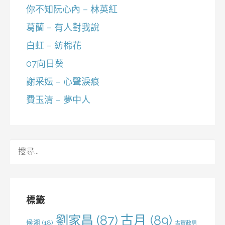
你不知阮心內 – 林英紅
葛蘭 – 有人對我說
白虹 – 紡棉花
07向日葵
謝采妘 – 心聲淚痕
費玉清 – 夢中人
搜
尋
關
鍵
字:
標籤
劉家昌
(87)
古月
(89)
侯湘
(18)
古賀政男