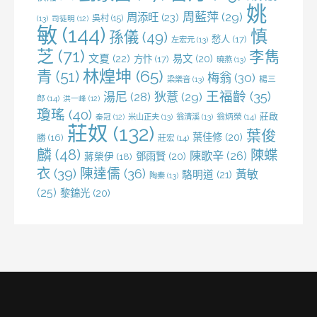
姚
周藍萍
(29)
周添旺
(23)
吳村
(15)
(13)
司徒明
(12)
敏
(144)
慎
孫儀
(49)
愁人
(17)
左宏元
(13)
芝
(71)
李雋
文夏
(22)
易文
(20)
方忭
(17)
曉燕
(13)
林煌坤
(65)
青
(51)
梅翁
(30)
梁樂音
(13)
楊三
王福齡
(35)
湯尼
(28)
狄薏
(29)
郎
(14)
洪一峰
(12)
瓊瑤
(40)
莊啟
米山正夫
(13)
翁清溪
(13)
翁炳榮
(14)
秦冠
(12)
莊奴
(132)
葉俊
葉佳修
(20)
勝
(16)
莊宏
(14)
麟
(48)
陳蝶
陳歌辛
(26)
鄧雨賢
(20)
蔣榮伊
(18)
衣
(39)
陳達儒
(36)
黃敏
駱明道
(21)
陶秦
(13)
(25)
黎錦光
(20)