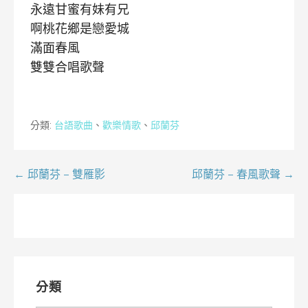
永遠甘蜜有妹有兄
啊桃花鄉是戀愛城
滿面春風
雙雙合唱歌聲
分類:
台語歌曲
、
歡樂情歌
、
邱蘭芬
文
← 邱蘭芬 – 雙雁影
邱蘭芬 – 春風歌聲 →
章
導
覽
分類