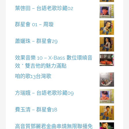
葉啓田 – 台語老歌珍藏02
群星會 01 – 周璇
蕭孋珠 – 群星會29
效果音樂 10 – X-Bass 數位環繞音
效 * 雙吉他的魅力滿點
咱的歌13台灣歌
方瑞娥 – 台語老歌珍藏09
費玉清 – 群星會18
高音質鄧麗君金曲串燒無限聯播免