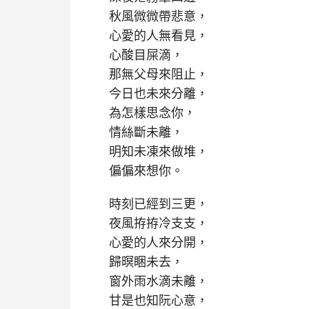
秋風微微帶悲意，
心愛的人無看見，
心酸目屎滴，
那無父母來阻止，
今日也未來分離，
為怎樣思念你，
情絲斷未離，
明知未凍來做堆，
偏偏來想你。
時刻已經到三更，
夜風拵拵冷支支，
心愛的人來分開，
歸暝睏未去，
窗外雨水滴未離，
甘是也知阮心意，