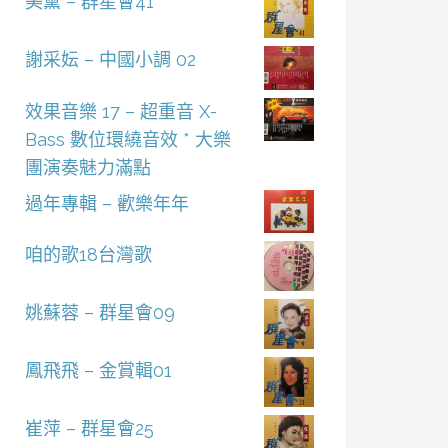
美黛 – 群星會41
謝采妘 – 中國小調 02
效果音樂 17 – 超重音 X-
Bass 數位環繞音效 * 大樂
團演奏魅力滿點
過年專輯 – 歡樂年年
咱的歌18台灣歌
姚蘇蓉 – 群星會09
鳳飛飛 – 金賞輯01
崔萍 – 群星會25