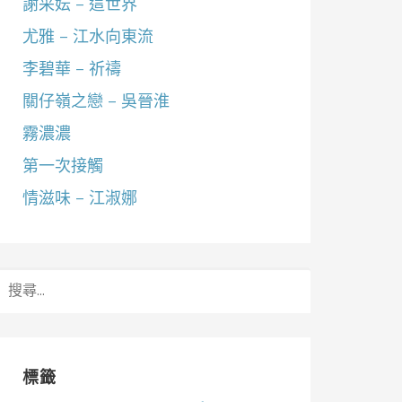
謝采妘 – 這世界
尤雅 – 江水向東流
李碧華 – 祈禱
關仔嶺之戀 – 吳晉淮
霧濃濃
第一次接觸
情滋味 – 江淑娜
搜
尋
關
鍵
字:
標籤