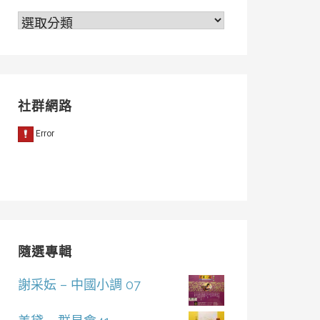
分
類
社群網路
隨選專輯
謝采妘 – 中國小調 07