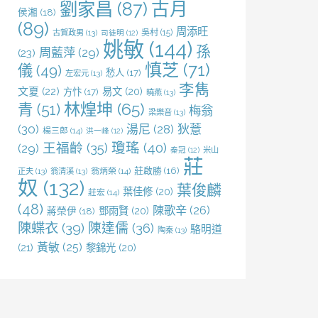
劉家昌
(87)
古月
侯湘
(18)
(89)
周添旺
吳村
(15)
古賀政男
(13)
司徒明
(12)
姚敏
(144)
孫
周藍萍
(29)
(23)
慎芝
(71)
儀
(49)
愁人
(17)
左宏元
(13)
李雋
文夏
(22)
易文
(20)
方忭
(17)
曉燕
(13)
林煌坤
(65)
青
(51)
梅翁
梁樂音
(13)
(30)
湯尼
(28)
狄薏
楊三郎
(14)
洪一峰
(12)
王福齡
(35)
瓊瑤
(40)
(29)
米山
秦冠
(12)
莊
莊啟勝
(16)
正夫
(13)
翁清溪
(13)
翁炳榮
(14)
奴
(132)
葉俊麟
葉佳修
(20)
莊宏
(14)
(48)
陳歌辛
(26)
鄧雨賢
(20)
蔣榮伊
(18)
陳蝶衣
(39)
陳達儒
(36)
駱明道
陶秦
(13)
黃敏
(25)
(21)
黎錦光
(20)