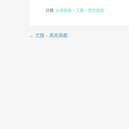
分類:
台語歌曲
、
尤雅
、
思念情歌
← 尤雅 – 再見南都
文
章
導
覽