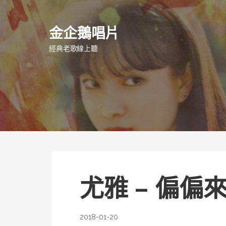
跳
至
金企鵝唱片
主
要
經典老歌線上聽
內
容
尤雅 – 偏偏
2018-01-20