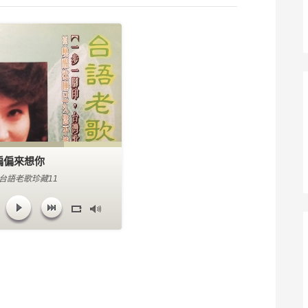
偏偏來想你
 台語老歌珍藏11