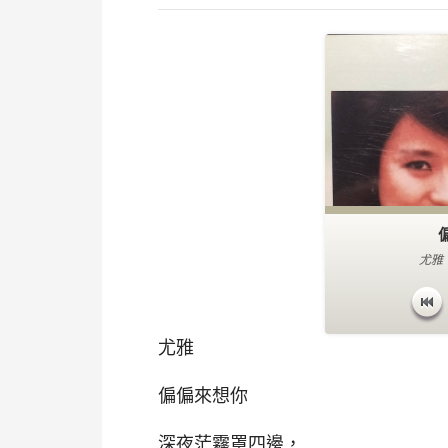
尤雅
尤雅
偏偏來想你
深夜茫霧罩四邊，