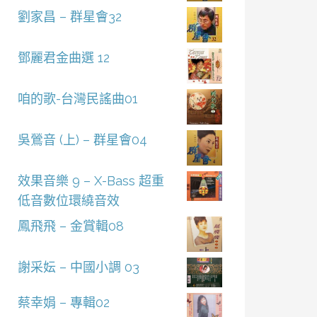
劉家昌 – 群星會32
鄧麗君金曲選 12
咱的歌-台灣民謠曲01
吳鶯音 (上) – 群星會04
效果音樂 9 – X-Bass 超重
低音數位環繞音效
鳳飛飛 – 金賞輯08
謝采妘 – 中國小調 03
蔡幸娟 – 專輯02