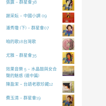
張露 – 群星會38
謝采妘 – 中國小調 09
潘秀瓊 (下) – 群星會07
咱的歌18台灣歌
尤雅 – 群星會35
效果音樂 5 – 水晶鼓與女合
聲的魅惑 (道中篇)
陳盈潔 – 台語老歌珍藏12
費玉清 – 群星會19