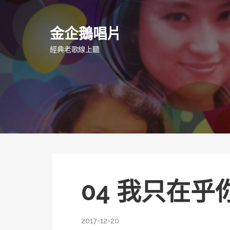
跳
至
金企鵝唱片
主
要
經典老歌線上聽
內
容
04 我只在乎你
2017-12-20