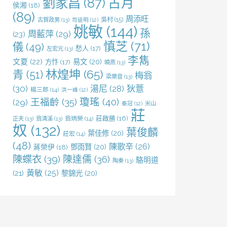
劉家昌
(87)
古月
侯湘
(18)
(89)
周添旺
吳村
(15)
古賀政男
(13)
司徒明
(12)
姚敏
(144)
孫
周藍萍
(29)
(23)
慎芝
(71)
儀
(49)
愁人
(17)
左宏元
(13)
李雋
文夏
(22)
易文
(20)
方忭
(17)
曉燕
(13)
林煌坤
(65)
青
(51)
梅翁
梁樂音
(13)
(30)
湯尼
(28)
狄薏
楊三郎
(14)
洪一峰
(12)
王福齡
(35)
瓊瑤
(40)
(29)
米山
秦冠
(12)
莊
莊啟勝
(16)
正夫
(13)
翁清溪
(13)
翁炳榮
(14)
奴
(132)
葉俊麟
葉佳修
(20)
莊宏
(14)
(48)
陳歌辛
(26)
鄧雨賢
(20)
蔣榮伊
(18)
陳蝶衣
(39)
陳達儒
(36)
駱明道
陶秦
(13)
黃敏
(25)
(21)
黎錦光
(20)