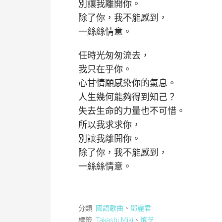
別讓我離開你。
除了你，我不能感到，
一絲絲情意。
任時光匆匆流去，
我只在乎你。
心甘情願感染你的氣息。
人生幾何能夠得到知己？
失去生命的力量也不可惜。
所以我求求你，
別讓我離開你。
除了你，我不能感到，
一絲絲情意。
分類:
國語歌曲
、
鄧麗君
標籤:
Takashi Miki
、
慎芝