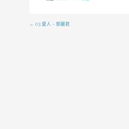
← 03 愛人 – 鄧麗君
文
章
導
覽