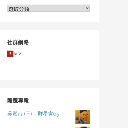
分
類
社群網路
隨選專輯
吳鶯音 (下) – 群星會05