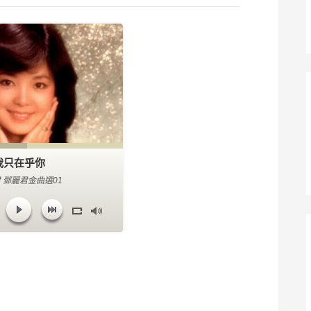
我只在乎你
 鄧麗君金曲選01