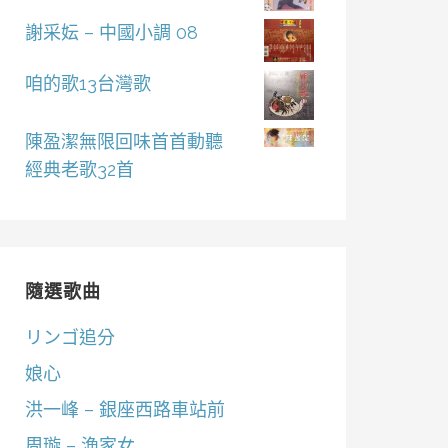
謝采妘 – 中國小調 08
咱的歌13台灣歌
陳盈潔無限回味首首動聽
經典老歌32首
隨選歌曲
リンゴ追分
娘心
洪一峰 – 銀座西路車站前
周璇 – 漁家女