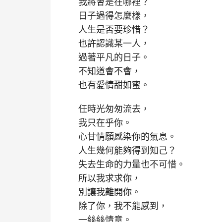
我將會是在哪裡？
日子過得怎麼樣，
人生是否要珍惜？
也許認識某一人，
過著平凡的日子。
不知道會不會，
也有愛情甜如蜜。
任時光匆匆流去，
我只在乎你。
心甘情願感染你的氣息。
人生幾何能夠得到知己？
失去生命的力量也不可惜。
所以我求求你，
別讓我離開你。
除了你，我不能感到，
一絲絲情意。