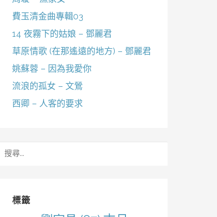
費玉清金曲專輯03
14 夜霧下的姑娘 – 鄧麗君
草原情歌 (在那遙遠的地方) – 鄧麗君
姚蘇蓉 – 因為我愛你
流浪的孤女 – 文鶯
西卿 – 人客的要求
搜
尋
關
鍵
字:
標籤