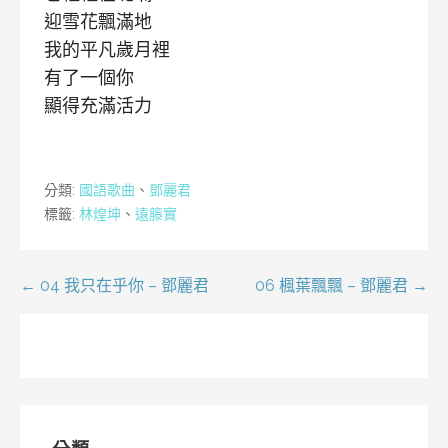
迎雪花飄滿地
我的平凡歲月裡
有了一個你
顯得充滿活力
分類:
國語歌曲
、
鄧麗君
標籤:
林煌坤
、
遠籐實
文
← 04 我只在乎你 – 鄧麗君
06 楓葉飄飄 – 鄧麗君 →
章
導
覽