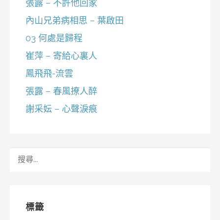
張露 – 不許他回家
內山兄弟病相思 – 葉啟田
03 何處是歸程
崔萍 – 寄給心裏人
鳳飛飛-流雲
張露 – 春風撩人醉
謝采妘 – 心聲淚痕
搜
尋
關
鍵
字:
標籤