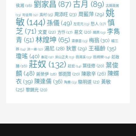
劉家昌
(87)
古月
(89)
侯湘
(18)
古賀政男
姚
周藍萍
(29)
周添旺
(23)
吳村
(15)
(13)
司徒明
(12)
敏
(144)
慎
孫儀
(49)
愁人
(17)
左宏元
(13)
芝
(71)
李雋
文夏
(22)
易文
(20)
方忭
(17)
曉燕
(13)
林煌坤
(65)
青
(51)
梅翁
(30)
梁樂音
(13)
楊三
王福齡
(35)
湯尼
(28)
狄薏
(29)
郎
(14)
洪一峰
(12)
瓊瑤
(40)
莊啟
米山正夫
(13)
翁清溪
(13)
翁炳榮
(14)
秦冠
(12)
莊奴
(132)
葉俊
葉佳修
(20)
勝
(16)
莊宏
(14)
麟
(48)
陳蝶
陳歌辛
(26)
鄧雨賢
(20)
蔣榮伊
(18)
衣
(39)
陳達儒
(36)
黃敏
駱明道
(21)
陶秦
(13)
(25)
黎錦光
(20)