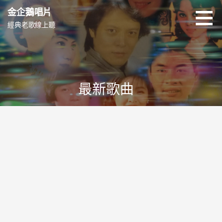
跳
金企鵝唱片
至
經典老歌線上聽
主
要
內
容
最新歌曲