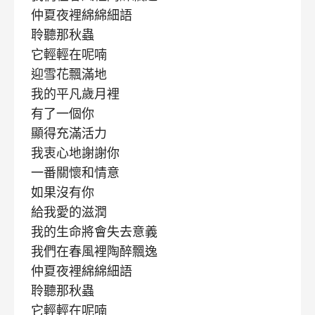
仲夏夜裡綿綿細語
聆聽那秋蟲
它輕輕在呢喃
迎雪花飄滿地
我的平凡歲月裡
有了一個你
顯得充滿活力
我衷心地謝謝你
一番關懷和情意
如果沒有你
給我愛的滋潤
我的生命將會失去意義
我們在春風裡陶醉飄逸
仲夏夜裡綿綿細語
聆聽那秋蟲
它輕輕在呢喃