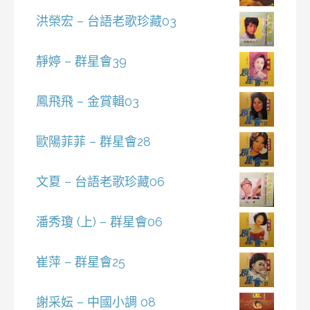
洪榮宏 – 台語老歌珍藏03
靜婷 – 群星會39
鳳飛飛 – 金賞輯03
歐陽菲菲 – 群星會28
文夏 – 台語老歌珍藏06
潘秀瓊 (上) – 群星會06
崔萍 – 群星會25
謝采妘 – 中國小調 08