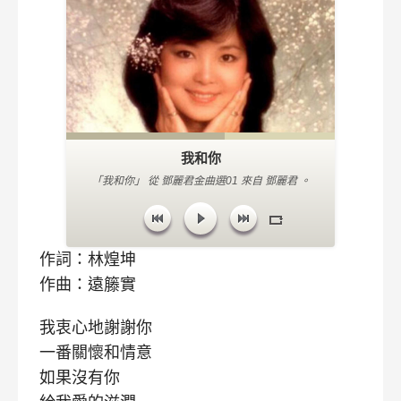
我和你
「我和你」 從 鄧麗君金曲選01 來自 鄧麗君 。
音軌 5 。 類型： 國語經典老歌。
作詞：林煌坤
作曲：遠籐實
我衷心地謝謝你
一番關懷和情意
如果沒有你