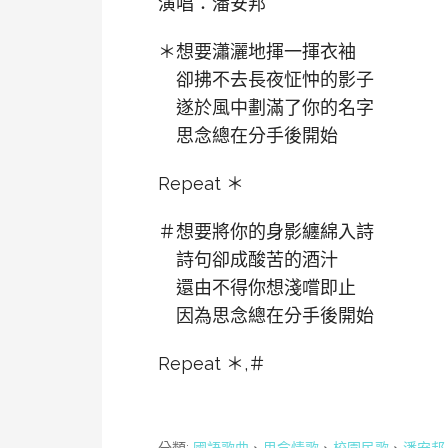
演唱：潘安邦
＊想要瀟灑地揮一揮衣袖
卻拂不去長夜怔忡的影子
遂於風中劃滿了你的名字
思念總在分手後開始
Repeat ＊
＃想要將你的身影纏綿入詩
詩句卻成酸苦的酒汁
還由不得你想淺嚐即止
因為思念總在分手後開始
Repeat ＊,＃