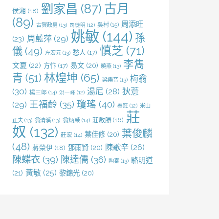
劉家昌
(87)
古月
侯湘
(18)
(89)
周添旺
吳村
(15)
古賀政男
(13)
司徒明
(12)
姚敏
(144)
孫
周藍萍
(29)
(23)
慎芝
(71)
儀
(49)
愁人
(17)
左宏元
(13)
李雋
文夏
(22)
易文
(20)
方忭
(17)
曉燕
(13)
林煌坤
(65)
青
(51)
梅翁
梁樂音
(13)
(30)
湯尼
(28)
狄薏
楊三郎
(14)
洪一峰
(12)
王福齡
(35)
瓊瑤
(40)
(29)
米山
秦冠
(12)
莊
莊啟勝
(16)
正夫
(13)
翁清溪
(13)
翁炳榮
(14)
奴
(132)
葉俊麟
葉佳修
(20)
莊宏
(14)
(48)
陳歌辛
(26)
鄧雨賢
(20)
蔣榮伊
(18)
陳蝶衣
(39)
陳達儒
(36)
駱明道
陶秦
(13)
黃敏
(25)
(21)
黎錦光
(20)