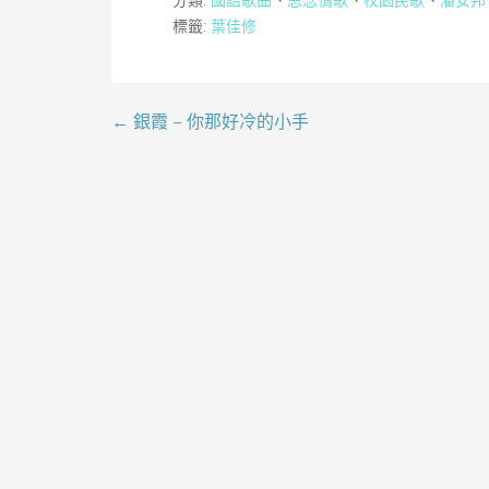
分類:
國語歌曲
、
思念情歌
、
校園民歌
、
潘安邦
標籤:
葉佳修
← 銀霞 – 你那好冷的小手
文
章
導
覽