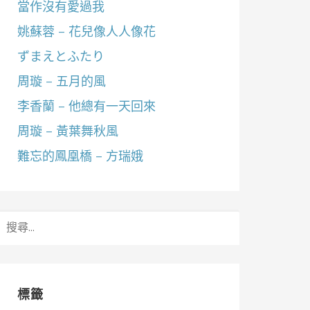
當作沒有愛過我
姚蘇蓉 – 花兒像人人像花
ずまえとふたり
周璇 – 五月的風
李香蘭 – 他總有一天回來
周璇 – 黃葉舞秋風
難忘的鳳凰橋 – 方瑞娥
搜
尋
關
鍵
字:
標籤