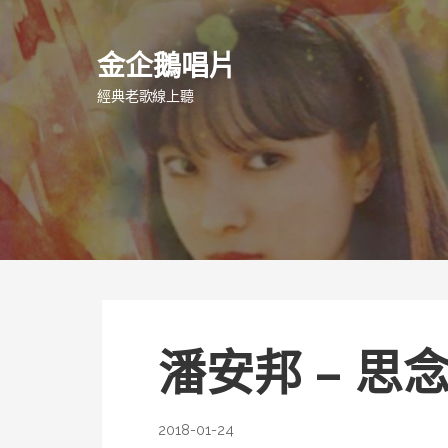
跳
至
金企鵝唱片
主
要
經典老歌線上聽
內
容
潘安邦 – 思
2018-01-24