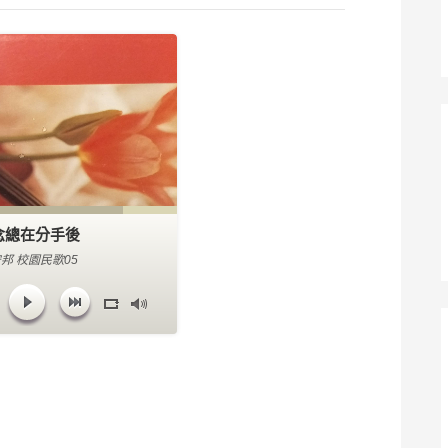
念總在分手後
邦 校園民歌05