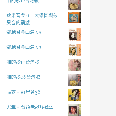
咱的歌12台灣歌
效果音樂 6 – 大樂團與效
果音的震撼
鄧麗君金曲選 05
鄧麗君金曲選 03
咱的歌19台灣歌
咱的歌06台灣歌
張露 – 群星會38
尤雅 – 台語老歌珍藏11