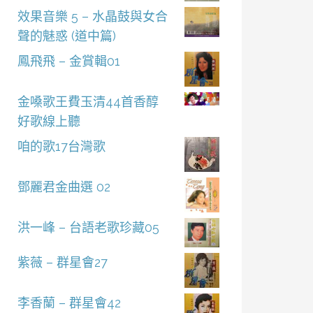
效果音樂 5 – 水晶鼓與女合
聲的魅惑 (道中篇)
鳳飛飛 – 金賞輯01
金嗓歌王費玉清44首香醇
好歌線上聽
咱的歌17台灣歌
鄧麗君金曲選 02
洪一峰 – 台語老歌珍藏05
紫薇 – 群星會27
李香蘭 – 群星會42