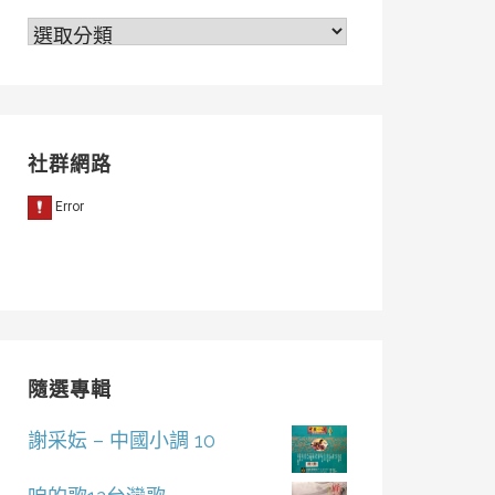
分
類
社群網路
隨選專輯
謝采妘 – 中國小調 10