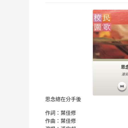
思
潘安
思念總在分手後
作詞：葉佳修
作曲：葉佳修