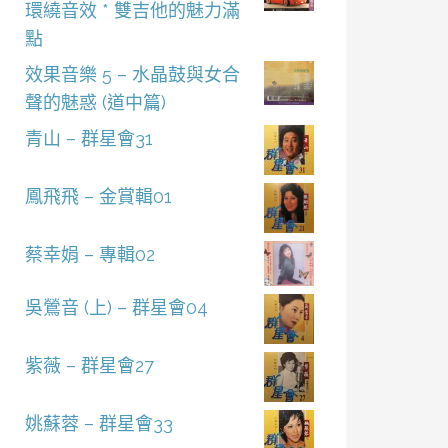
環繞音效 * 雙吉他的魅力滿
點
效果音樂 5 – 水晶鼓與女合
聲的魅惑 (道中篇)
青山 – 群星會31
鳳飛飛 – 金賞輯01
蔡幸娟 – 專輯02
吳鶯音 (上) – 群星會04
紫薇 – 群星會27
姚蘇蓉 – 群星會33