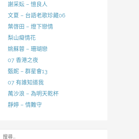
謝采妘 – 憶良人
文夏 – 台語老歌珍藏06
葉啓田 – 燈下戀情
梨山癡情花
姚蘇蓉 – 珊瑚戀
07 香港之夜
甄妮 – 群星會13
07 有誰知道我
萬沙浪 – 為明天乾杯
靜婷 – 情難守
搜