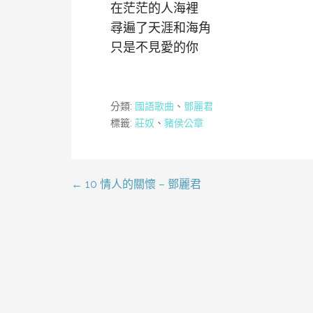
在茫茫的人海裡
尋遍了天涯和海角
只是不見愛的你
分類:
國語歌曲
、
鄧麗君
標籤:
莊奴
、
豬侯公章
← 10 情人的關懷 – 鄧麗君
文
章
導
覽