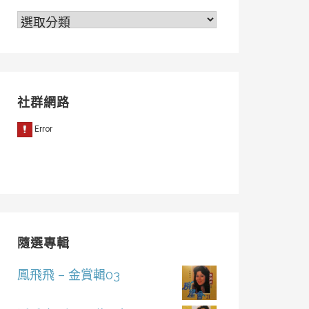
分
類
社群網路
隨選專輯
鳳飛飛 – 金賞輯03