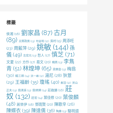
尋
關
鍵
字:
標籤
劉家昌
(87)
古月
侯湘
(18)
(89)
周添旺
吳村
(15)
古賀政男
(13)
司徒明
(12)
姚敏
(144)
孫
周藍萍
(29)
(23)
慎芝
(71)
儀
(49)
愁人
(17)
左宏元
(13)
李雋
文夏
(22)
易文
(20)
方忭
(17)
曉燕
(13)
林煌坤
(65)
青
(51)
梅翁
梁樂音
(13)
(30)
湯尼
(28)
狄薏
楊三郎
(14)
洪一峰
(12)
王福齡
(35)
瓊瑤
(40)
(29)
米山
秦冠
(12)
莊
莊啟勝
(16)
正夫
(13)
翁清溪
(13)
翁炳榮
(14)
奴
(132)
葉俊麟
葉佳修
(20)
莊宏
(14)
(48)
陳歌辛
(26)
鄧雨賢
(20)
蔣榮伊
(18)
陳蝶衣
(39)
陳達儒
(36)
駱明道
陶秦
(13)