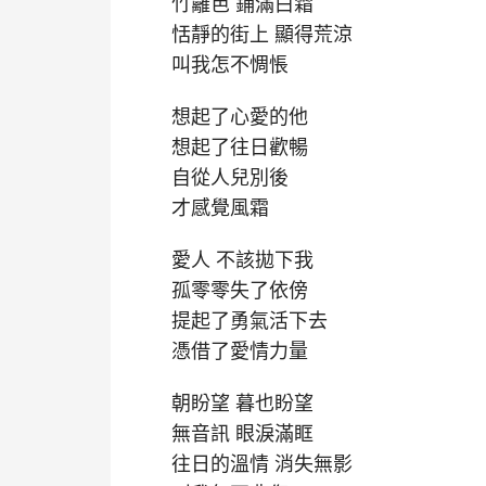
竹籬笆 鋪滿白霜
恬靜的街上 顯得荒涼
叫我怎不惆悵
想起了心愛的他
想起了往日歡暢
自從人兒別後
才感覺風霜
愛人 不該拋下我
孤零零失了依傍
提起了勇氣活下去
憑借了愛情力量
朝盼望 暮也盼望
無音訊 眼淚滿眶
往日的溫情 消失無影