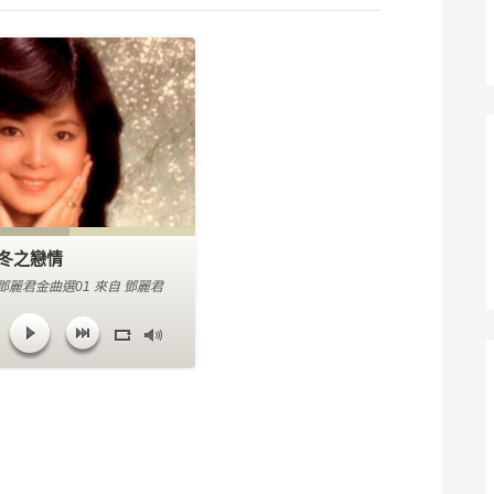
冬之戀情
鄧麗君金曲選01 來自 鄧麗君
 。 類型： 國語經典老歌。