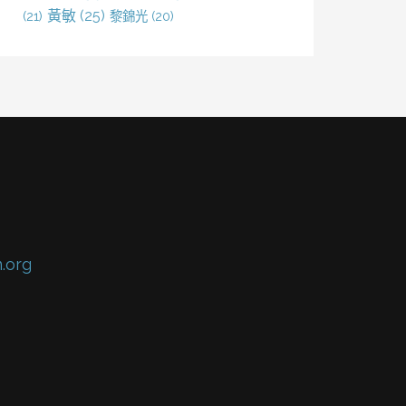
黃敏
(25)
(21)
黎錦光
(20)
.org