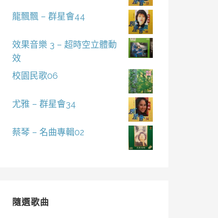
龍飄飄 – 群星會44
效果音樂 3 – 超時空立體動
效
校園民歌06
尤雅 – 群星會34
蔡琴 – 名曲專輯02
隨選歌曲