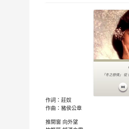
「冬之戀情」 從 
。 音軌 11
作詞：莊奴
作曲：豬侯公章
推開窗 向外望