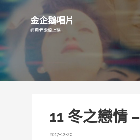
跳
至
金企鵝唱片
主
要
經典老歌線上聽
內
容
11 冬之戀情 
2017-12-20