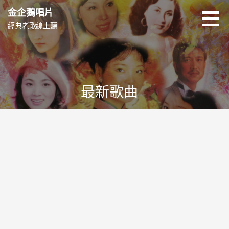
跳
金企鵝唱片
至
經典老歌線上聽
主
要
內
容
最新歌曲