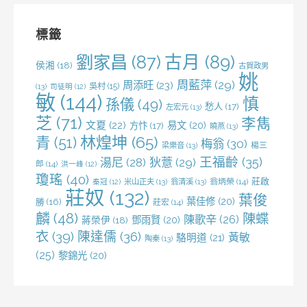
鍵
字:
標籤
劉家昌
(87)
古月
(89)
侯湘
(18)
古賀政男
姚
周藍萍
(29)
周添旺
(23)
吳村
(15)
(13)
司徒明
(12)
敏
(144)
慎
孫儀
(49)
愁人
(17)
左宏元
(13)
芝
(71)
李雋
文夏
(22)
易文
(20)
方忭
(17)
曉燕
(13)
林煌坤
(65)
青
(51)
梅翁
(30)
梁樂音
(13)
楊三
王福齡
(35)
湯尼
(28)
狄薏
(29)
郎
(14)
洪一峰
(12)
瓊瑤
(40)
莊啟
米山正夫
(13)
翁清溪
(13)
翁炳榮
(14)
秦冠
(12)
莊奴
(132)
葉俊
葉佳修
(20)
勝
(16)
莊宏
(14)
麟
(48)
陳蝶
陳歌辛
(26)
鄧雨賢
(20)
蔣榮伊
(18)
衣
(39)
陳達儒
(36)
黃敏
駱明道
(21)
陶秦
(13)
(25)
黎錦光
(20)