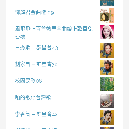
鄧麗君金曲選 09
鳳飛飛上百首熱門金曲線上歌單免
費聽
韋秀嫻 – 群星會43
劉家昌 – 群星會32
校園民歌06
咱的歌13台灣歌
李香蘭 – 群星會42