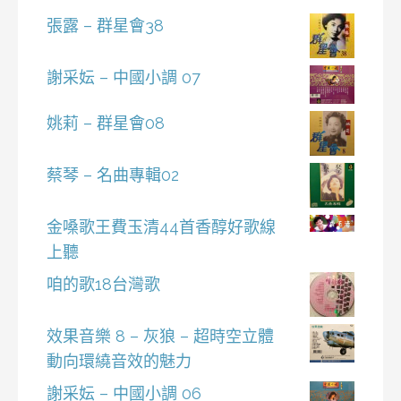
張露 – 群星會38
謝采妘 – 中國小調 07
姚莉 – 群星會08
蔡琴 – 名曲專輯02
金嗓歌王費玉清44首香醇好歌線
上聽
咱的歌18台灣歌
效果音樂 8 – 灰狼 – 超時空立體
動向環繞音效的魅力
謝采妘 – 中國小調 06