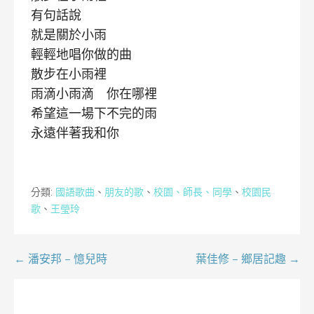
有句話說
就是關於小雨
輕輕地唱你做的曲
散步在小雨裡
雨滴小雨滴 你在哪裡
希望這一場下不完的雨
永遠伴著我和你
分類:
國語歌曲
、
朋友的歌
、
校園、師長、同學
、
校園民
歌
、
王瑩玲
文
← 潘安邦 – 憶兒時
葉佳修 – 鄉居記趣 →
章