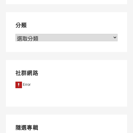
導
覽
分類
分
類
社群網路
隨選專輯