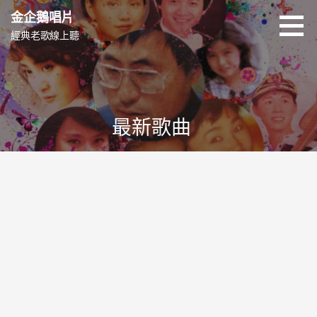
跳
金企鵝唱片
至
經典老歌線上聽
主
要
內
容
最新歌曲