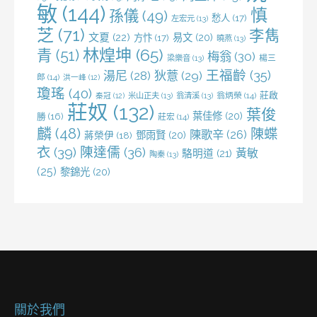
敏
(144)
慎
孫儀
(49)
愁人
(17)
左宏元
(13)
芝
(71)
李雋
文夏
(22)
易文
(20)
方忭
(17)
曉燕
(13)
林煌坤
(65)
青
(51)
梅翁
(30)
梁樂音
(13)
楊三
王福齡
(35)
湯尼
(28)
狄薏
(29)
郎
(14)
洪一峰
(12)
瓊瑤
(40)
莊啟
米山正夫
(13)
翁清溪
(13)
翁炳榮
(14)
秦冠
(12)
莊奴
(132)
葉俊
葉佳修
(20)
勝
(16)
莊宏
(14)
麟
(48)
陳蝶
陳歌辛
(26)
鄧雨賢
(20)
蔣榮伊
(18)
衣
(39)
陳達儒
(36)
黃敏
駱明道
(21)
陶秦
(13)
(25)
黎錦光
(20)
關於我們