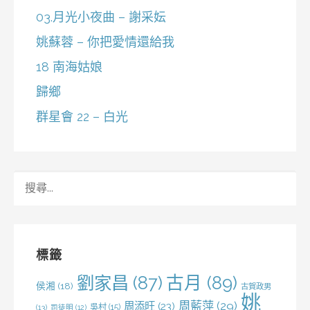
03.月光小夜曲 – 謝采妘
姚蘇蓉 – 你把愛情還給我
18 南海姑娘
歸鄉
群星會 22 – 白光
搜
尋
關
鍵
字:
標籤
劉家昌
(87)
古月
(89)
侯湘
(18)
古賀政男
姚
周藍萍
(29)
周添旺
(23)
吳村
(15)
(13)
司徒明
(12)