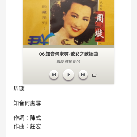
06.知音何處尋-歌女之歌插曲
周璇 群星會 01
周璇
知音何處尋
作詞：陳式
作曲：莊宏