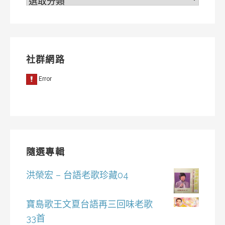
類
社群網路
隨選專輯
洪榮宏 – 台語老歌珍藏04
寶島歌王文夏台語再三回味老歌
33首