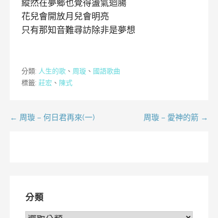
縱然在夢鄉也覺得盪氣迴腸
花兒會開放月兒會明亮
只有那知音難尋訪除非是夢想
分類:
人生的歌
、
周璇
、
國語歌曲
標籤:
莊宏
、
陳式
文
← 周璇 – 何日君再來(一)
周璇 – 愛神的箭 →
章
導
覽
分類
分