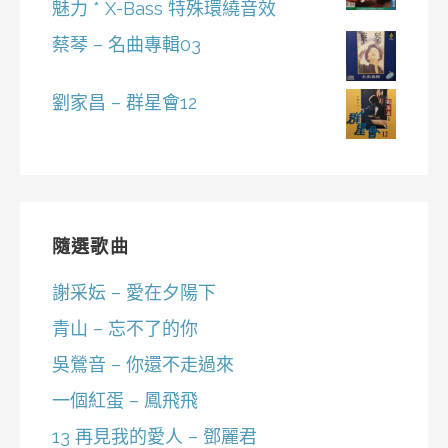
魅力 * X-Bass 特殊環繞音效
蔡琴 – 名曲專輯03
劉家昌 – 群星會12
隨選歌曲
謝采妘 – 愛在夕陽下
青山 – 忘不了的你
吳鶯音 – 你還不走過來
一個紅蛋 – 鳳飛飛
13 再見我的愛人 – 鄧麗君