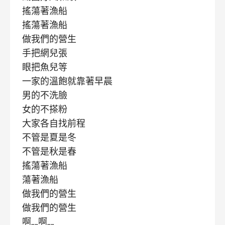
搖蕩著漁船
搖蕩著漁船
做我們的營生
手把網兒張
眼把魚兒等
一家的溫飽就靠著早晨
男的不洗臉
女的不搽粉
大家各自找前程
不管是夏是冬
不管是秋是春
搖蕩著漁船
蕩著漁船
做我們的營生
做我們的營生
啊……啊……