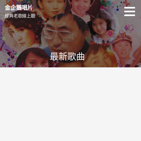
跳
金企鵝唱片
至
經典老歌線上聽
主
要
內
容
最新歌曲