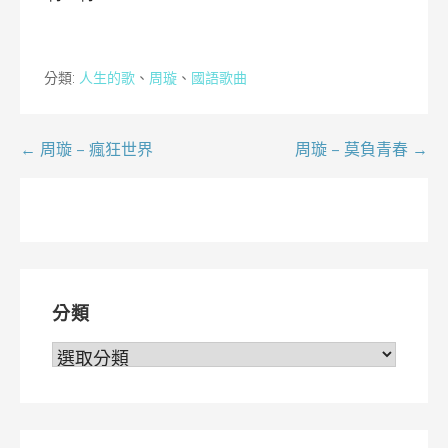
分類:
人生的歌
、
周璇
、
國語歌曲
文
← 周璇 – 瘋狂世界
周璇 – 莫負青春 →
章
導
覽
分類
分
類