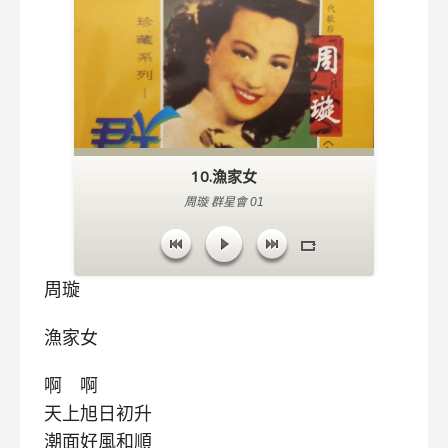
10.漁家女
周璇 群星會 01
周璇
漁家女
啊 啊
天上旭日初升
潮面好風和順