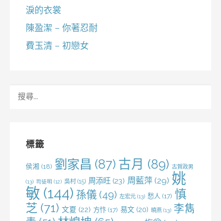
淚的衣裳
陳盈潔 – 你著忍耐
費玉清 – 初戀女
搜
尋
關
鍵
字:
標籤
劉家昌
(87)
古月
(89)
侯湘
(18)
古賀政男
姚
周藍萍
(29)
周添旺
(23)
吳村
(15)
(13)
司徒明
(12)
敏
(144)
慎
孫儀
(49)
愁人
(17)
左宏元
(13)
芝
(71)
李雋
文夏
(22)
易文
(20)
方忭
(17)
曉燕
(13)