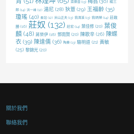
林煌坤
(65)
青
(51)
梅翁
(30)
梁樂音
(13)
楊三
王福齡
(35)
湯尼
(28)
狄薏
(29)
郎
(14)
洪一峰
(12)
瓊瑤
(40)
莊啟
米山正夫
(13)
翁清溪
(13)
翁炳榮
(14)
秦冠
(12)
莊奴
(132)
葉俊
葉佳修
(20)
勝
(16)
莊宏
(14)
麟
(48)
陳蝶
陳歌辛
(26)
鄧雨賢
(20)
蔣榮伊
(18)
衣
(39)
陳達儒
(36)
黃敏
駱明道
(21)
陶秦
(13)
(25)
黎錦光
(20)
關於我們
聯絡我們