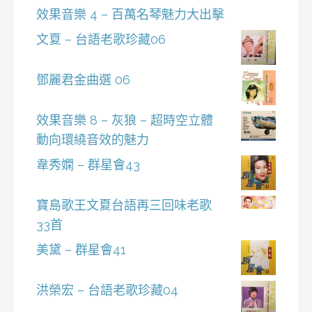
效果音樂 4 – 百萬名琴魅力大出擊
文夏 – 台語老歌珍藏06
鄧麗君金曲選 06
效果音樂 8 – 灰狼 – 超時空立體
動向環繞音效的魅力
韋秀嫻 – 群星會43
寶島歌王文夏台語再三回味老歌
33首
美黛 – 群星會41
洪榮宏 – 台語老歌珍藏04