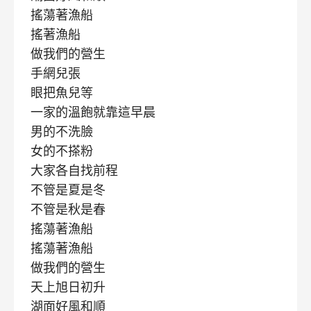
搖蕩著漁船
搖著漁船
做我們的營生
手網兒張
眼把魚兒等
一家的溫飽就靠這早晨
男的不洗臉
女的不搽粉
大家各自找前程
不管是夏是冬
不管是秋是春
搖蕩著漁船
搖蕩著漁船
做我們的營生
天上旭日初升
湖面好風和順