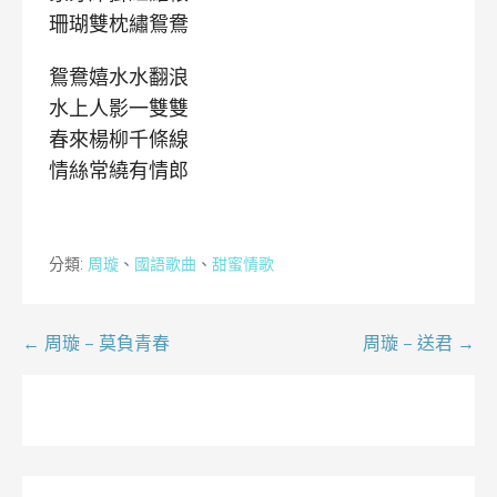
珊瑚雙枕繡鴛鴦
鴛鴦嬉水水翻浪
水上人影一雙雙
春來楊柳千條線
情絲常繞有情郎
分類:
周璇
、
國語歌曲
、
甜蜜情歌
文
← 周璇 – 莫負青春
周璇 – 送君 →
章
導
覽