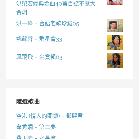
洪榮宏經典金曲40首百聽不厭大
合輯
洪一峰 – 台語老歌珍藏05
姚蘇蓉 – 群星會33
鳳飛飛 – 金賞輯03
隨選歌曲
空港 (情人的關懷) – 鄧麗君
韋秀嫻 – 第二夢
費玉清 – 水長流