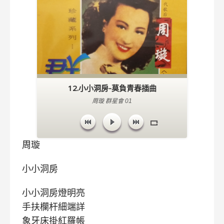
12.小小洞房-莫負青春插曲
周璇 群星會 01
周璇
小小洞房
小小洞房燈明亮
手扶欄杆細端詳
象牙床掛紅羅帳