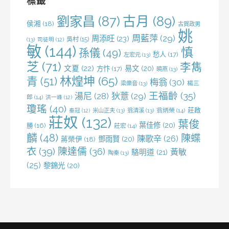
標籤
劉家昌
(87)
古月
(89)
侯湘
(18)
古賀政男
姚
周藍萍
(29)
周添旺
(23)
吳村
(15)
(13)
司徒明
(12)
敏
(144)
慎
孫儀
(49)
愁人
(17)
左宏元
(13)
芝
(71)
李雋
文夏
(22)
易文
(20)
方忭
(17)
曉燕
(13)
林煌坤
(65)
青
(51)
梅翁
(30)
梁樂音
(13)
楊三
王福齡
(35)
湯尼
(28)
狄薏
(29)
郎
(14)
洪一峰
(12)
瓊瑤
(40)
莊啟
米山正夫
(13)
翁清溪
(13)
翁炳榮
(14)
秦冠
(12)
莊奴
(132)
葉俊
葉佳修
(20)
勝
(16)
莊宏
(14)
麟
(48)
陳蝶
陳歌辛
(26)
鄧雨賢
(20)
蔣榮伊
(18)
衣
(39)
陳達儒
(36)
黃敏
駱明道
(21)
陶秦
(13)
(25)
黎錦光
(20)