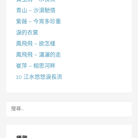
青山 – 沙漠馳情
紫薇 – 今宵多珍重
淚的衣裳
鳳飛飛 – 欲怎樣
鳳飛飛 – 瀟灑的走
崔萍 – 相思河畔
10 江水悠悠淚長流
搜
尋
關
鍵
字: