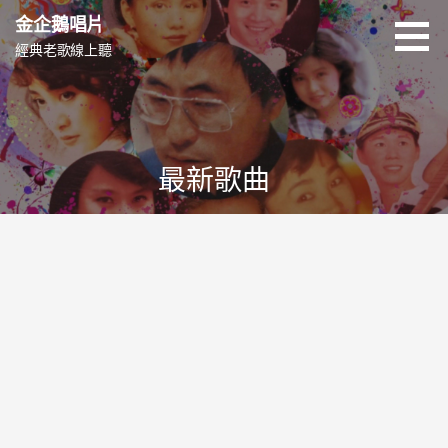
跳
金企鵝唱片
至
經典老歌線上聽
主
要
內
容
最新歌曲