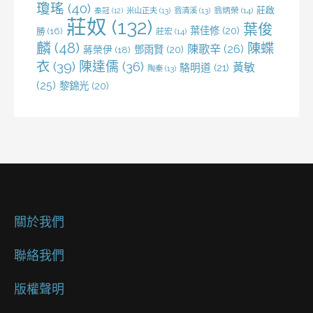
瓊瑤
(40)
莊啟
米山正夫
(13)
翁清溪
(13)
翁炳榮
(14)
秦冠
(12)
莊奴
(132)
葉俊
葉佳修
(20)
勝
(16)
莊宏
(14)
麟
(48)
陳蝶
陳歌辛
(26)
鄧雨賢
(20)
蔣榮伊
(18)
衣
(39)
陳達儒
(36)
黃敏
駱明道
(21)
陶秦
(13)
(25)
黎錦光
(20)
關於我們
聯絡我們
版權聲明