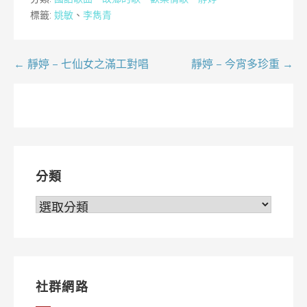
標籤:
姚敏
、
李雋青
文
← 靜婷 – 七仙女之滿工對唱
靜婷 – 今宵多珍重 →
章
導
覽
分類
分
類
社群網路