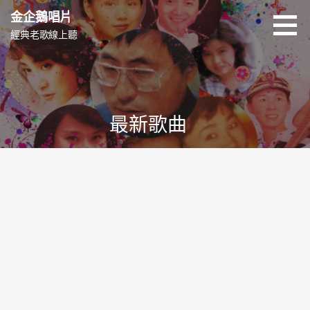
跳
金企鵝唱片
至
經典老歌線上聽
主
要
內
容
最新歌曲