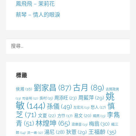
鳳飛飛 – 茉莉花
蔡琴 – 情人的眼淚
搜
尋
關
鍵
字:
標籤
劉家昌
(87)
古月
(89)
侯湘
(18)
古賀政男
姚
周藍萍
(29)
周添旺
(23)
吳村
(15)
(13)
司徒明
(12)
敏
(144)
慎
孫儀
(49)
愁人
(17)
左宏元
(13)
芝
(71)
李雋
文夏
(22)
易文
(20)
方忭
(17)
曉燕
(13)
林煌坤
(65)
青
(51)
梅翁
(30)
梁樂音
(13)
楊三
王福齡
(35)
湯尼
(28)
狄薏
(29)
郎
(14)
洪一峰
(12)