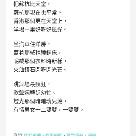
把蘇杭比天堂，
蘇杭那現在也平常。
香港那個更在天堂上，
洋場十里好呀好風光。
坐汽車住洋房，
蓋着那絨毯睡銅床，
呢絨那個衣料時新樣，
火油鑽石閃呀閃光芒。
跳舞場最瘋狂，
歌聲婉轉步匆忙。
燈光那個暗暗魂兒蕩，
有情男女一二雙雙，一雙雙。
分類:
國語歌曲
、
故鄉的歌
、
歡樂情歌
、
靜婷