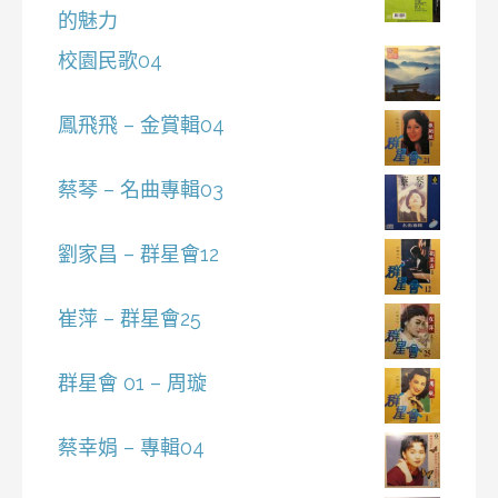
的魅力
校園民歌04
鳳飛飛 – 金賞輯04
蔡琴 – 名曲專輯03
劉家昌 – 群星會12
崔萍 – 群星會25
群星會 01 – 周璇
蔡幸娟 – 專輯04