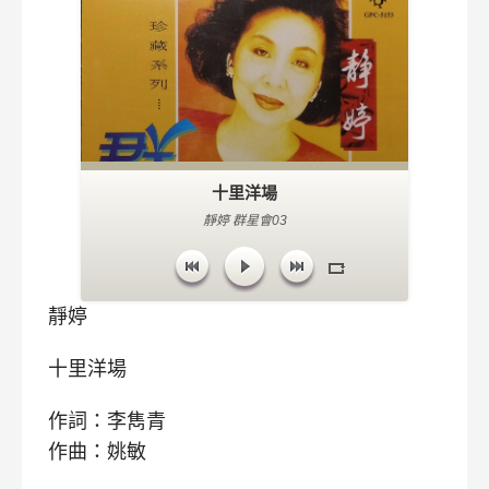
十里洋場
靜婷 群星會03
靜婷
十里洋場
作詞：李雋青
作曲：姚敏