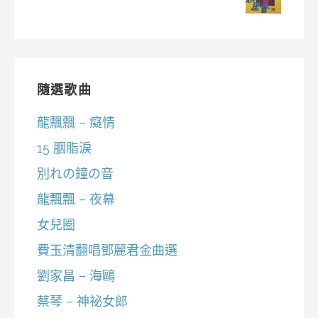
隨選歌曲
龍飄飄 – 癡情
15 胭脂淚
別れの鐘の音
龍飄飄 – 夜幕
女兒圈
費玉清翻唱鄧麗君金曲選
劉家昌 – 海鷗
蔡琴 – 神祕女郎