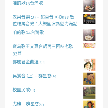
咱的歌15台灣歌
效果音樂 19 – 超重音 X-Bass 數
位環繞音效 * 大樂團演奏魅力滿點
咱的歌04台灣歌
寶島歌王文夏台語再三回味老歌
33首
鄧麗君金曲選 04
吳鶯音 (上) – 群星會04
校園民歌03
尤雅 – 群星會35