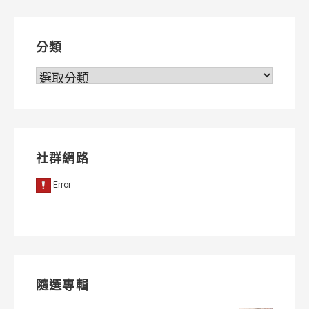
覽
分類
分
類
社群網路
隨選專輯