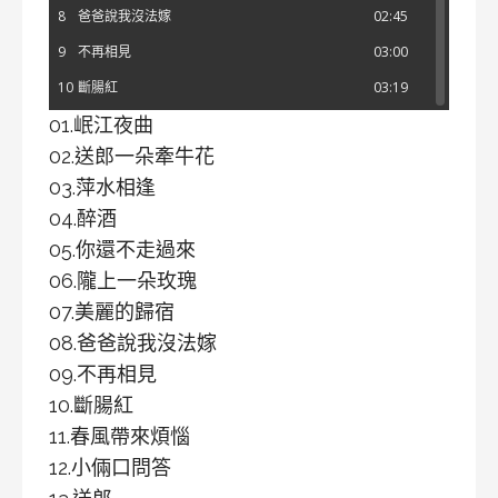
8
爸爸說我沒法嫁
02:45
9
不再相見
03:00
10
斷腸紅
03:19
01.岷江夜曲
11
春風帶來煩惱
03:11
02.送郎一朵牽牛花
12
小倆口問答
02:54
03.萍水相逢
13
送郎
02:53
04.醉酒
14
當初見到你
02:56
05.你還不走過來
15
我想忘了你
02:50
06.隴上一朵玫瑰
16
春光無限好
02:40
07.美麗的歸宿
17
永別了我的郎
02:50
08.爸爸說我沒法嫁
09.不再相見
18
莽莽神州
02:56
10.斷腸紅
19
奇怪的晚上
02:32
11.春風帶來煩惱
20
空幃殘夢
02:42
12.小倆口問答