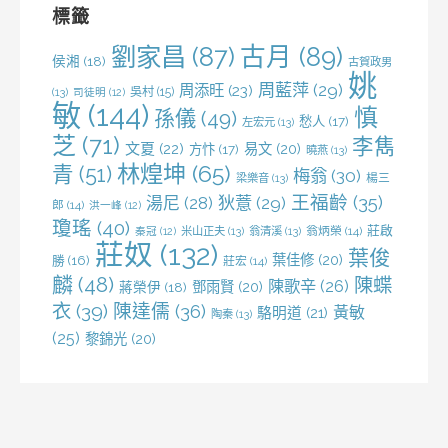
字:
標籤
劉家昌
(87)
古月
(89)
侯湘
(18)
古賀政男
姚
周藍萍
(29)
周添旺
(23)
吳村
(15)
(13)
司徒明
(12)
敏
(144)
慎
孫儀
(49)
愁人
(17)
左宏元
(13)
芝
(71)
李雋
文夏
(22)
易文
(20)
方忭
(17)
曉燕
(13)
林煌坤
(65)
青
(51)
梅翁
(30)
梁樂音
(13)
楊三
王福齡
(35)
湯尼
(28)
狄薏
(29)
郎
(14)
洪一峰
(12)
瓊瑤
(40)
莊啟
米山正夫
(13)
翁清溪
(13)
翁炳榮
(14)
秦冠
(12)
莊奴
(132)
葉俊
葉佳修
(20)
勝
(16)
莊宏
(14)
麟
(48)
陳蝶
陳歌辛
(26)
鄧雨賢
(20)
蔣榮伊
(18)
衣
(39)
陳達儒
(36)
黃敏
駱明道
(21)
陶秦
(13)
(25)
黎錦光
(20)