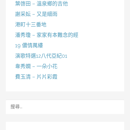
葉啓田 – 溫泉鄉的吉他
謝采妘 – 又是細雨
港町十三番地
潘秀瓊 – 家家有本難念的經
19 儂情萬縷
演歌特選12八代亞紀01
韋秀嫻 – 一朵小花
費玉清 – 片片彩霞
搜
尋
關
鍵