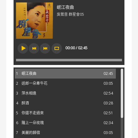
岷江夜曲
吳鶯音 群星會05
00:00 / 02:45
1
岷江夜曲
02:45
2
送郎一朵牽牛花
03:05
3
萍水相逢
02:54
4
醉酒
03:28
5
你還不走過來
02:51
6
隴上一朵玫瑰
02:34
7
美麗的歸宿
03:05