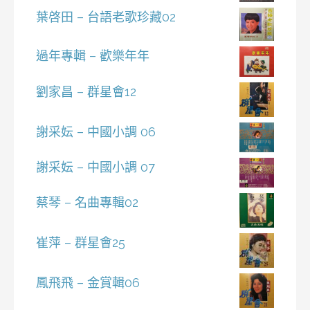
葉啓田 – 台語老歌珍藏02
過年專輯 – 歡樂年年
劉家昌 – 群星會12
謝采妘 – 中國小調 06
謝采妘 – 中國小調 07
蔡琴 – 名曲專輯02
崔萍 – 群星會25
鳳飛飛 – 金賞輯06