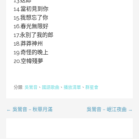
13.送郎
14.當初見到你
15.我想忘了你
16.春光無限好
17.永別了我的郎
18.莽莽神州
19.奇怪的晚上
20.空幃殘夢
分類:
吳鶯音
、
國語歌曲
、
播放清單
、
群星會
文
← 吳鶯音 – 秋華月滿
吳鶯音 – 岷江夜曲 →
章
導