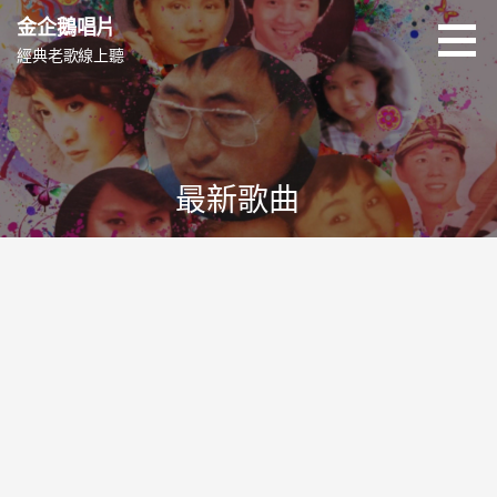
跳
金企鵝唱片
至
經典老歌線上聽
主
要
內
容
最新歌曲