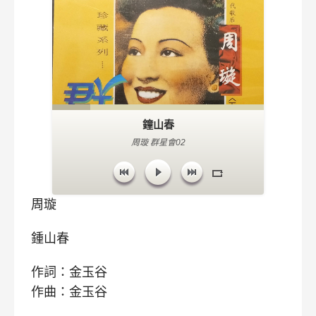
鐘山春
周璇 群星會02
周璇
鍾山春
作詞：金玉谷
作曲：金玉谷