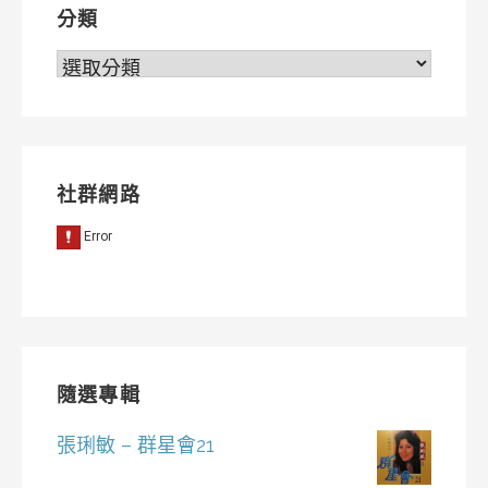
分類
分
類
社群網路
隨選專輯
張琍敏 – 群星會21