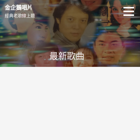
跳
金企鵝唱片
至
經典老歌線上聽
主
要
內
容
最新歌曲