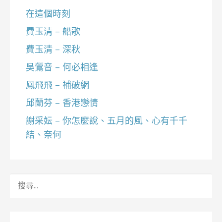
在這個時刻
費玉清 – 船歌
費玉清 – 深秋
吳鶯音 – 何必相逢
鳳飛飛 – 補破網
邱蘭芬 – 香港戀情
謝采妘 – 你怎麼說、五月的風、心有千千
結、奈何
搜
尋
關
鍵