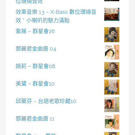
位環繞音效
效果音樂 13 – X-Bass 數位環繞音
效 * 小喇叭的魅力滿點
紫薇 – 群星會26
鄧麗君金曲選 04
姚莉 – 群星會08
美黛 – 群星會10
邱蘭芬 – 台語老歌珍藏10
鄧麗君金曲選 11