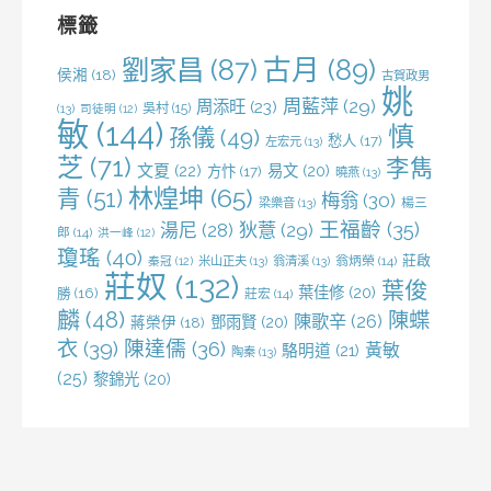
字:
標籤
劉家昌
(87)
古月
(89)
侯湘
(18)
古賀政男
姚
周藍萍
(29)
周添旺
(23)
吳村
(15)
(13)
司徒明
(12)
敏
(144)
慎
孫儀
(49)
愁人
(17)
左宏元
(13)
芝
(71)
李雋
文夏
(22)
易文
(20)
方忭
(17)
曉燕
(13)
林煌坤
(65)
青
(51)
梅翁
(30)
梁樂音
(13)
楊三
王福齡
(35)
湯尼
(28)
狄薏
(29)
郎
(14)
洪一峰
(12)
瓊瑤
(40)
莊啟
米山正夫
(13)
翁清溪
(13)
翁炳榮
(14)
秦冠
(12)
莊奴
(132)
葉俊
葉佳修
(20)
勝
(16)
莊宏
(14)
麟
(48)
陳蝶
陳歌辛
(26)
鄧雨賢
(20)
蔣榮伊
(18)
衣
(39)
陳達儒
(36)
黃敏
駱明道
(21)
陶秦
(13)
(25)
黎錦光
(20)