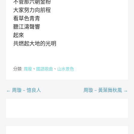
不管那六朝金粉
大家努力向前程
看草色青青
聽江濤聲響
起來
共燃起大地的光明
分類:
周璇
、
國語歌曲
、
山水景色
文
← 周璇 – 憶良人
周璇 – 黃葉舞秋風 →
章
導
覽