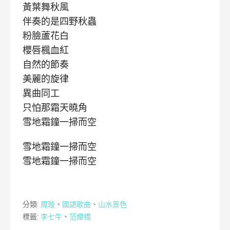
黃葉舞秋風
伴奏的是四野秋蟲
粉臉蘆花白
櫻唇楓血紅
自然的節奏
美麗的旋律
異曲同工
只怕那霜天曉角
雪地霜鐘一掃而空
雪地霜鐘一掃而空
雪地霜鐘一掃而空
分類:
周璇
、
國語歌曲
、
山水景色
標籤:
李七牛
、
范煙橋