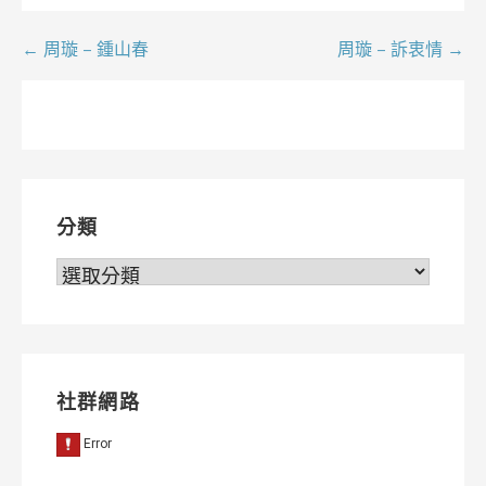
文
← 周璇 – 鍾山春
周璇 – 訴衷情 →
章
導
覽
分類
分
類
社群網路