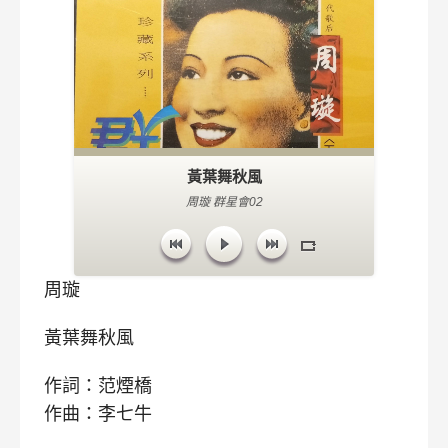
黃葉舞秋風
周璇 群星會02
周璇
黃葉舞秋風
作詞：范煙橋
作曲：李七牛