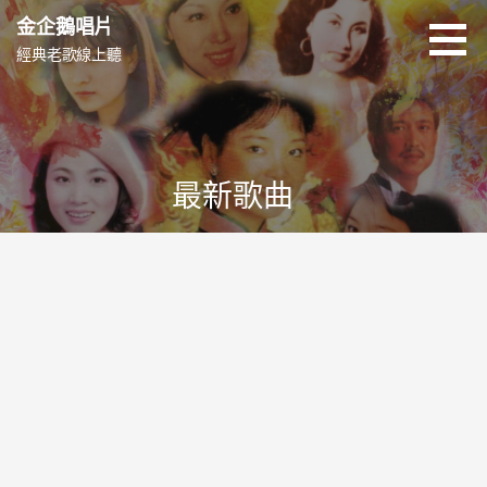
跳
金企鵝唱片
至
經典老歌線上聽
主
要
內
容
最新歌曲