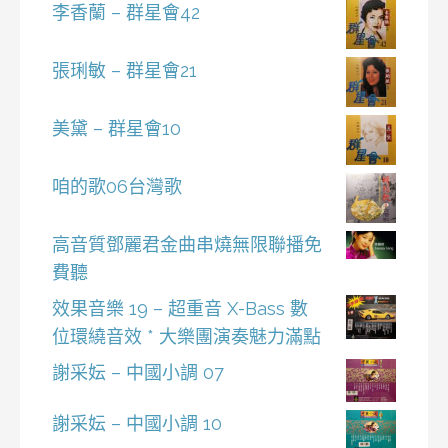
李香蘭 – 群星會42
張琍敏 – 群星會21
美黛 – 群星會10
咱的歌06台灣歌
高音質鄧麗君金曲串燒無限聯播免
費聽
效果音樂 19 – 超重音 X-Bass 數
位環繞音效 * 大樂團演奏魅力滿點
謝采妘 – 中國小調 07
謝采妘 – 中國小調 10