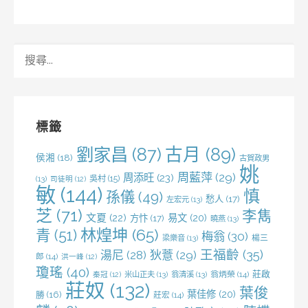
搜
尋
關
鍵
字:
標籤
劉家昌
(87)
古月
(89)
侯湘
(18)
古賀政男
姚
周藍萍
(29)
周添旺
(23)
吳村
(15)
(13)
司徒明
(12)
敏
(144)
慎
孫儀
(49)
愁人
(17)
左宏元
(13)
芝
(71)
李雋
文夏
(22)
易文
(20)
方忭
(17)
曉燕
(13)
林煌坤
(65)
青
(51)
梅翁
(30)
梁樂音
(13)
楊三
王福齡
(35)
湯尼
(28)
狄薏
(29)
郎
(14)
洪一峰
(12)
瓊瑤
(40)
莊啟
米山正夫
(13)
翁清溪
(13)
翁炳榮
(14)
秦冠
(12)
莊奴
(132)
葉俊
葉佳修
(20)
勝
(16)
莊宏
(14)