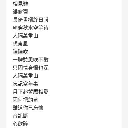
相見難
淚偷彈
長倚畫欄終日盼
望穿秋水空等待
人隔萬重山
想東風
陣陣吹
一腔愁思吹不散
只因情身恨也深
人隔萬重山
忘記當年事
月下起誓願相愛
因何把約背
難道你已忘懷
音訊斷
心欲碎