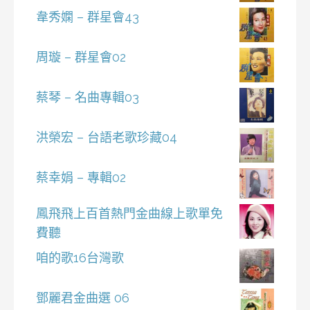
韋秀嫻 – 群星會43
周璇 – 群星會02
蔡琴 – 名曲專輯03
洪榮宏 – 台語老歌珍藏04
蔡幸娟 – 專輯02
鳳飛飛上百首熱門金曲線上歌單免
費聽
咱的歌16台灣歌
鄧麗君金曲選 06