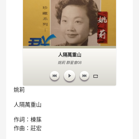
人隔萬重山
姚莉 群星會08
姚莉
人隔萬重山
作詞：棟蓀
作曲：莊宏