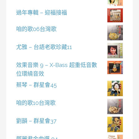
過年專輯 – 迎福接福
咱的歌06台灣歌
尤雅 – 台語老歌珍藏11
效果音樂 9 – X-Bass 超重低音數
位環繞音效
蔡琴 – 群星會45
咱的歌10台灣歌
劉韻 – 群星會37
鄧麗君金曲選 04