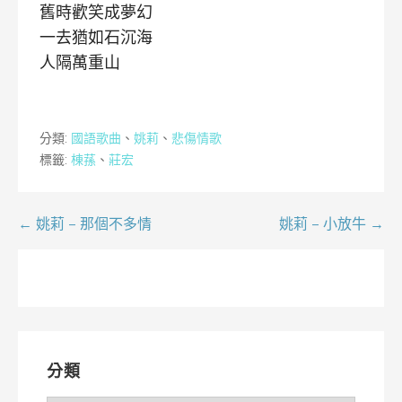
舊時歡笑成夢幻
一去猶如石沉海
人隔萬重山
分類:
國語歌曲
、
姚莉
、
悲傷情歌
標籤:
棟蓀
、
莊宏
文
← 姚莉 – 那個不多情
姚莉 – 小放牛 →
章
導
覽
分類