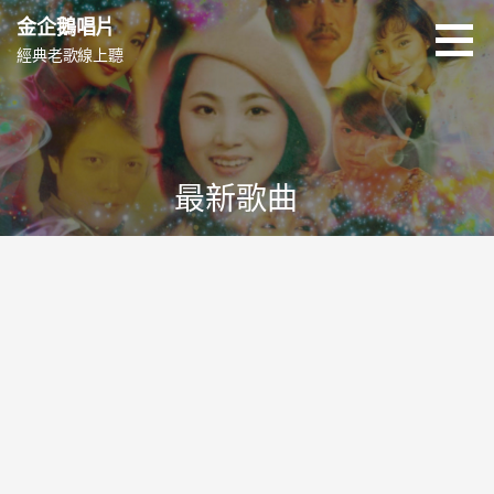
跳
金企鵝唱片
至
經典老歌線上聽
主
要
內
容
最新歌曲