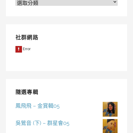
分
類
社群網路
隨選專輯
鳳飛飛 – 金賞輯05
吳鶯音 (下) – 群星會05