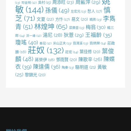
姚
周藍萍
(29)
周添旺
(23)
吳村
(15)
(13)
司徒明
(12)
敏
(144)
慎
孫儀
(49)
愁人
(17)
左宏元
(13)
芝
(71)
李雋
文夏
(22)
易文
(20)
方忭
(17)
曉燕
(13)
林煌坤
(65)
青
(51)
梅翁
(30)
梁樂音
(13)
楊三
王福齡
(35)
湯尼
(28)
狄薏
(29)
郎
(14)
洪一峰
(12)
瓊瑤
(40)
莊啟
米山正夫
(13)
翁清溪
(13)
翁炳榮
(14)
秦冠
(12)
莊奴
(132)
葉俊
葉佳修
(20)
勝
(16)
莊宏
(14)
麟
(48)
陳蝶
陳歌辛
(26)
鄧雨賢
(20)
蔣榮伊
(18)
衣
(39)
陳達儒
(36)
黃敏
駱明道
(21)
陶秦
(13)
(25)
黎錦光
(20)