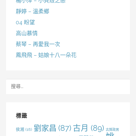
楊小萍 – 小貝殼之戀
靜婷 – 溫柔鄉
04 盼望
高山慕情
蔡琴 – 再愛我一次
鳳飛飛 – 姑娘十八一朵花
搜
尋
關
鍵
字:
標籤
劉家昌
(87)
古月
(89)
侯湘
(18)
古賀政男