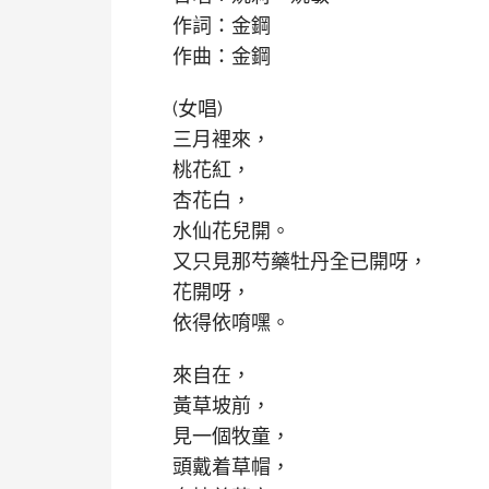
作詞：金鋼
作曲：金鋼
(女唱)
三月裡來，
桃花紅，
杏花白，
水仙花兒開。
又只見那芍藥牡丹全已開呀，
花開呀，
依得依唷嘿。
來自在，
黃草坡前，
見一個牧童，
頭戴着草帽，