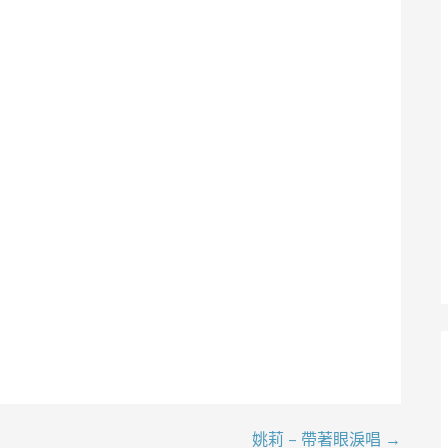
姚莉 – 帶著眼淚唱 →