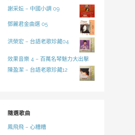
謝采妘 – 中國小調 09
鄧麗君金曲選 05
洪榮宏 – 台語老歌珍藏04
效果音樂 4 – 百萬名琴魅力大出擊
陳盈潔 – 台語老歌珍藏12
隨選歌曲
鳳飛飛 – 心糟糟