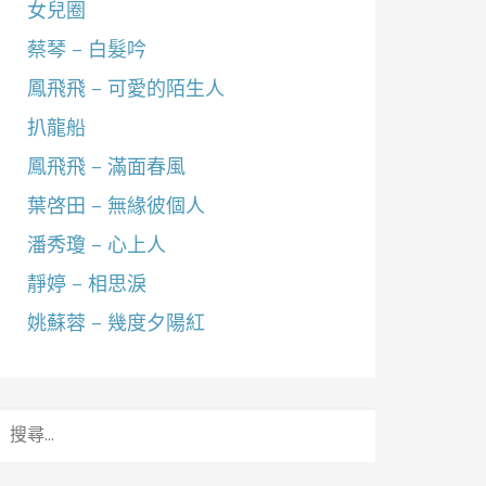
女兒圈
蔡琴 – 白髮吟
鳳飛飛 – 可愛的陌生人
扒龍船
鳳飛飛 – 滿面春風
葉啓田 – 無緣彼個人
潘秀瓊 – 心上人
靜婷 – 相思淚
姚蘇蓉 – 幾度夕陽紅
搜
尋
關