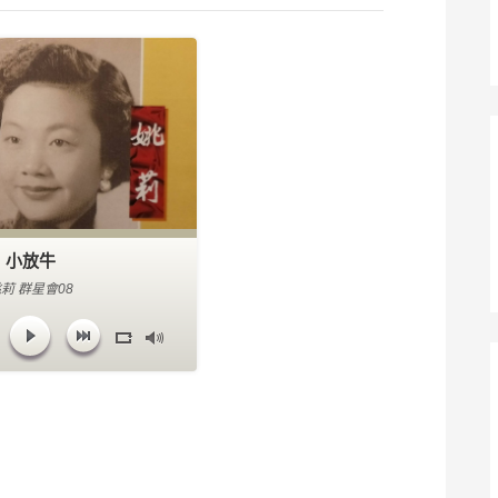
小放牛
莉 群星會08