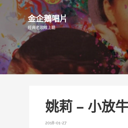
跳
至
金企鵝唱片
主
要
經典老歌線上聽
內
容
姚莉 – 小放
2018-01-27