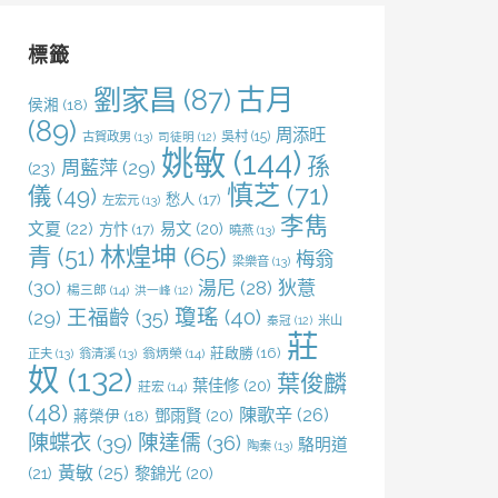
鍵
字:
標籤
劉家昌
(87)
古月
侯湘
(18)
(89)
周添旺
吳村
(15)
古賀政男
(13)
司徒明
(12)
姚敏
(144)
孫
周藍萍
(29)
(23)
慎芝
(71)
儀
(49)
愁人
(17)
左宏元
(13)
李雋
文夏
(22)
易文
(20)
方忭
(17)
曉燕
(13)
林煌坤
(65)
青
(51)
梅翁
梁樂音
(13)
(30)
湯尼
(28)
狄薏
楊三郎
(14)
洪一峰
(12)
王福齡
(35)
瓊瑤
(40)
(29)
米山
秦冠
(12)
莊
莊啟勝
(16)
正夫
(13)
翁清溪
(13)
翁炳榮
(14)
奴
(132)
葉俊麟
葉佳修
(20)
莊宏
(14)
(48)
陳歌辛
(26)
鄧雨賢
(20)
蔣榮伊
(18)
陳蝶衣
(39)
陳達儒
(36)
駱明道
陶秦
(13)
黃敏
(25)
(21)
黎錦光
(20)