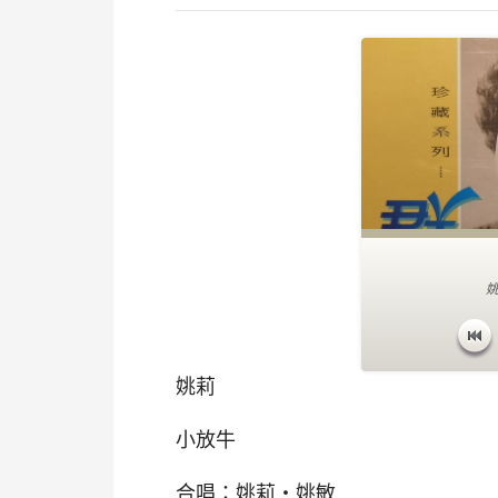
姚
姚莉
小放牛
合唱：姚莉‧姚敏