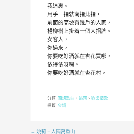
我這裏。
用手一指就南指北指，
前面的高坡有幾戶的人家，
楊柳樹上掛着一個大招牌。
女客人，
你過來，
你要吃好酒就在杏花買哪，
依得依呀嘿。
你要吃好酒就在杏花村。
分類:
國語歌曲
、
姚莉
、
歡樂情歌
標籤:
金鋼
← 姚莉 – 人隔萬重山