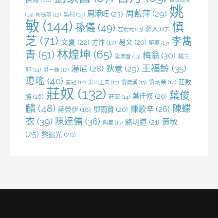
姚
周藍萍
(29)
周添旺
(23)
吳村
(15)
(13)
司徒明
(12)
敏
(144)
慎
孫儀
(49)
愁人
(17)
左宏元
(13)
芝
(71)
李雋
文夏
(22)
易文
(20)
方忭
(17)
曉燕
(13)
林煌坤
(65)
青
(51)
梅翁
(30)
梁樂音
(13)
楊三
王福齡
(35)
湯尼
(28)
狄薏
(29)
郎
(14)
洪一峰
(12)
瓊瑤
(40)
莊啟
米山正夫
(13)
翁清溪
(13)
翁炳榮
(14)
秦冠
(12)
莊奴
(132)
葉俊
葉佳修
(20)
勝
(16)
莊宏
(14)
麟
(48)
陳蝶
陳歌辛
(26)
鄧雨賢
(20)
蔣榮伊
(18)
衣
(39)
陳達儒
(36)
黃敏
駱明道
(21)
陶秦
(13)
(25)
黎錦光
(20)