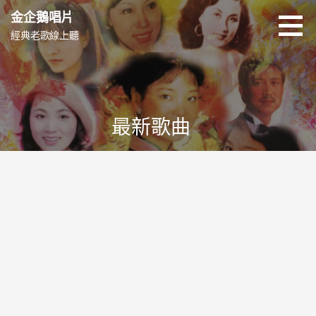
跳
金企鵝唱片
至
經典老歌線上聽
主
要
內
容
最新歌曲