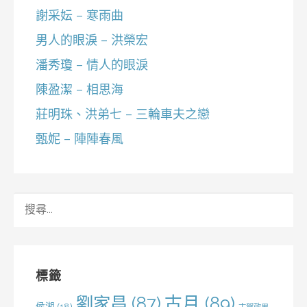
謝采妘 – 寒雨曲
男人的眼淚 – 洪榮宏
潘秀瓊 – 情人的眼淚
陳盈潔 – 相思海
莊明珠、洪弟七 – 三輪車夫之戀
甄妮 – 陣陣春風
搜
尋
關
鍵
字:
標籤
劉家昌
(87)
古月
(89)
侯湘
(18)
古賀政男