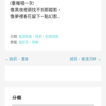
(重複唱一次)
像黑夜裡頭找不到那蹤影，
像夢裡春花留下一點幻影….
分類:
國語歌曲
、
姚莉
、
悲傷情歌
標籤:
嚴折西
、
姚敏
文
← 姚莉 – 重逢
姚莉 – 秦淮河畔 →
章
導
覽
分類