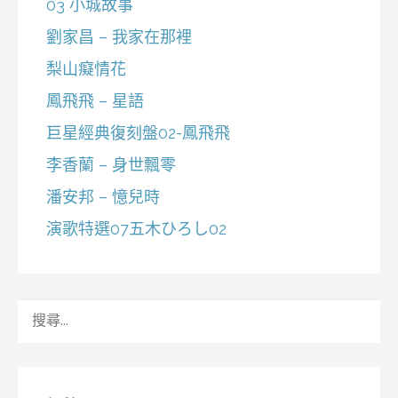
03 小城故事
劉家昌 – 我家在那裡
梨山癡情花
鳳飛飛 – 星語
巨星經典復刻盤02-鳳飛飛
李香蘭 – 身世飄零
潘安邦 – 憶兒時
演歌特選07五木ひろし02
搜
尋
關
鍵
字: