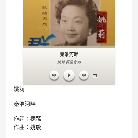
秦淮河畔
姚莉 群星會08
姚莉
秦淮河畔
作詞：楝蓀
作曲：姚敏