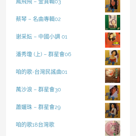
鳳飛飛 – 金賞輯03
蔡琴 – 名曲專輯02
谢采妘 – 中國小調 01
潘秀瓊 (上) – 群星會06
咱的歌-台灣民謠曲01
萬沙浪 – 群星會30
蕭孋珠 – 群星會29
咱的歌18台灣歌