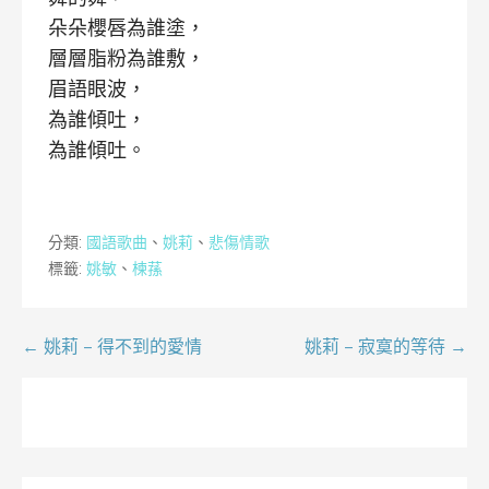
朵朵櫻唇為誰塗，
層層脂粉為誰敷，
眉語眼波，
為誰傾吐，
為誰傾吐。
分類:
國語歌曲
、
姚莉
、
悲傷情歌
標籤:
姚敏
、
楝蓀
文
← 姚莉 – 得不到的愛情
姚莉 – 寂寞的等待 →
章
導
覽