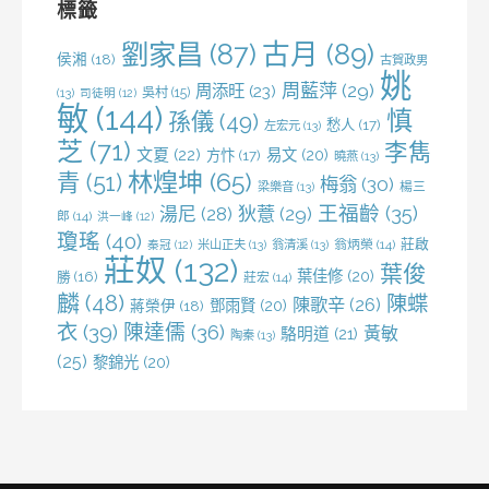
標籤
劉家昌
(87)
古月
(89)
侯湘
(18)
古賀政男
姚
周藍萍
(29)
周添旺
(23)
吳村
(15)
(13)
司徒明
(12)
敏
(144)
慎
孫儀
(49)
愁人
(17)
左宏元
(13)
芝
(71)
李雋
文夏
(22)
易文
(20)
方忭
(17)
曉燕
(13)
林煌坤
(65)
青
(51)
梅翁
(30)
梁樂音
(13)
楊三
王福齡
(35)
湯尼
(28)
狄薏
(29)
郎
(14)
洪一峰
(12)
瓊瑤
(40)
莊啟
米山正夫
(13)
翁清溪
(13)
翁炳榮
(14)
秦冠
(12)
莊奴
(132)
葉俊
葉佳修
(20)
勝
(16)
莊宏
(14)
麟
(48)
陳蝶
陳歌辛
(26)
鄧雨賢
(20)
蔣榮伊
(18)
衣
(39)
陳達儒
(36)
黃敏
駱明道
(21)
陶秦
(13)
(25)
黎錦光
(20)