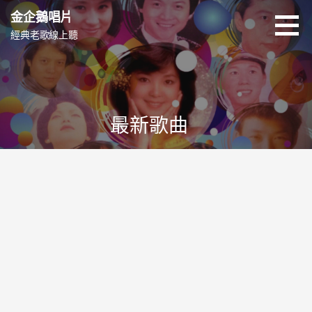
跳
金企鵝唱片
至
經典老歌線上聽
主
要
內
容
最新歌曲