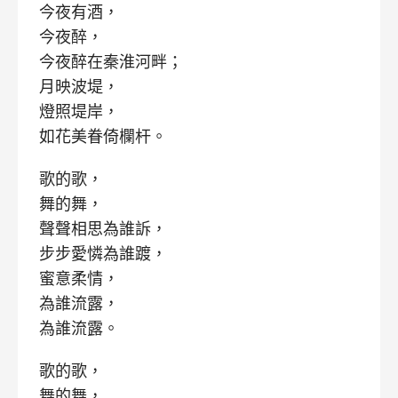
今夜有酒，
今夜醉，
今夜醉在秦淮河畔；
月映波堤，
燈照堤岸，
如花美眷倚欄杆。
歌的歌，
舞的舞，
聲聲相思為誰訴，
步步愛憐為誰踱，
蜜意柔情，
為誰流露，
為誰流露。
歌的歌，
舞的舞，