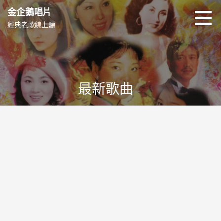
跳
金企鵝唱片
至
經典老歌線上聽
主
要
內
容
最新歌曲