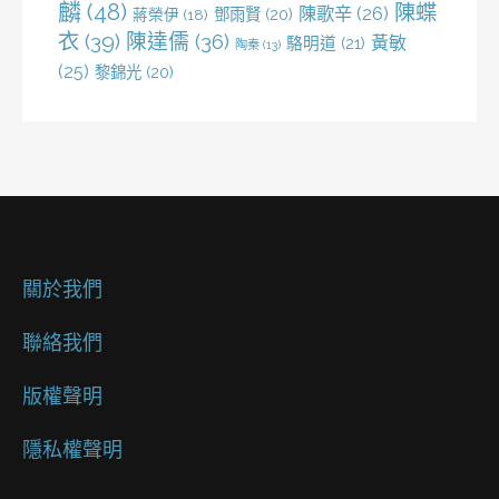
麟
(48)
陳蝶
陳歌辛
(26)
鄧雨賢
(20)
蔣榮伊
(18)
衣
(39)
陳達儒
(36)
黃敏
駱明道
(21)
陶秦
(13)
(25)
黎錦光
(20)
關於我們
聯絡我們
版權聲明
隱私權聲明