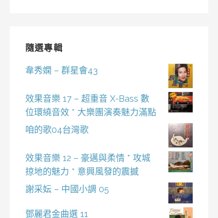
隨選專輯
韋秀嫻 – 群星會43
效果音樂 17 – 超重音 X-Bass 數
位環繞音效 * 大樂團演奏魅力滿點
咱的歌04台灣歌
效果音樂 12 – 豪邁與柔情 * 攻城
掠地的魅力 * 意興風發的震撼
謝采妘 – 中國小調 05
鄧麗君金曲選 11