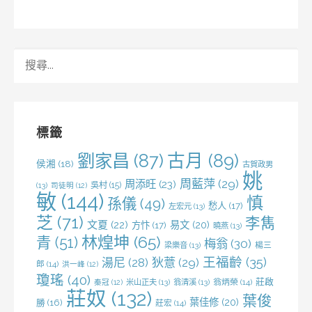
搜
尋
關
鍵
字:
標籤
劉家昌
(87)
古月
(89)
侯湘
(18)
古賀政男
姚
周藍萍
(29)
周添旺
(23)
吳村
(15)
(13)
司徒明
(12)
敏
(144)
慎
孫儀
(49)
愁人
(17)
左宏元
(13)
芝
(71)
李雋
文夏
(22)
易文
(20)
方忭
(17)
曉燕
(13)
林煌坤
(65)
青
(51)
梅翁
(30)
梁樂音
(13)
楊三
王福齡
(35)
湯尼
(28)
狄薏
(29)
郎
(14)
洪一峰
(12)
瓊瑤
(40)
莊啟
米山正夫
(13)
翁清溪
(13)
翁炳榮
(14)
秦冠
(12)
莊奴
(132)
葉俊
葉佳修
(20)
勝
(16)
莊宏
(14)