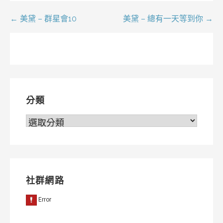
文
← 美黛 – 群星會10
美黛 – 總有一天等到你 →
章
導
覽
分類
分
類
社群網路