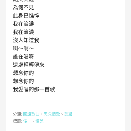
為何不見
此身已憔悴
我在流淚
我在流淚
沒人知道我
啊～啊～
誰在唱呀
遠處輕輕傳來
想念你的
想念你的
我愛唱的那一首歌
分類:
國語歌曲
、
思念情歌
、
美黛
標籤:
俊一
、
慎芝