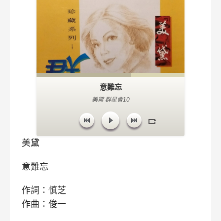
意難忘
美黛 群星會10
美黛
意難忘
作詞：慎芝
作曲：俊一