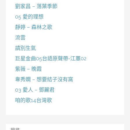
劉家昌 – 落葉季節
05 愛的理想
靜婷 – 森林之歌
流雲
請別生氣
巨星金曲05台語原聲帶-江蕙02
紫薇 – 晚霞
韋秀嫻 – 想要結子沒有窩
03 愛人 – 鄧麗君
咱的歌14台灣歌
搜