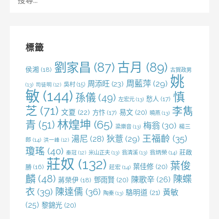
尋
關
鍵
字:
標籤
劉家昌
(87)
古月
(89)
侯湘
(18)
古賀政男
姚
周藍萍
(29)
周添旺
(23)
吳村
(15)
(13)
司徒明
(12)
敏
(144)
慎
孫儀
(49)
愁人
(17)
左宏元
(13)
芝
(71)
李雋
文夏
(22)
易文
(20)
方忭
(17)
曉燕
(13)
林煌坤
(65)
青
(51)
梅翁
(30)
梁樂音
(13)
楊三
王福齡
(35)
湯尼
(28)
狄薏
(29)
郎
(14)
洪一峰
(12)
瓊瑤
(40)
莊啟
米山正夫
(13)
翁清溪
(13)
翁炳榮
(14)
秦冠
(12)
莊奴
(132)
葉俊
葉佳修
(20)
勝
(16)
莊宏
(14)
麟
(48)
陳蝶
陳歌辛
(26)
鄧雨賢
(20)
蔣榮伊
(18)
衣
(39)
陳達儒
(36)
黃敏
駱明道
(21)
陶秦
(13)
(25)
黎錦光
(20)