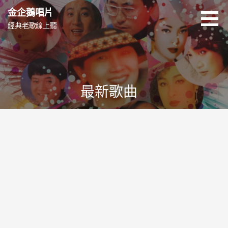
跳
金企鵝唱片
至
經典老歌線上聽
主
要
內
容
最新歌曲