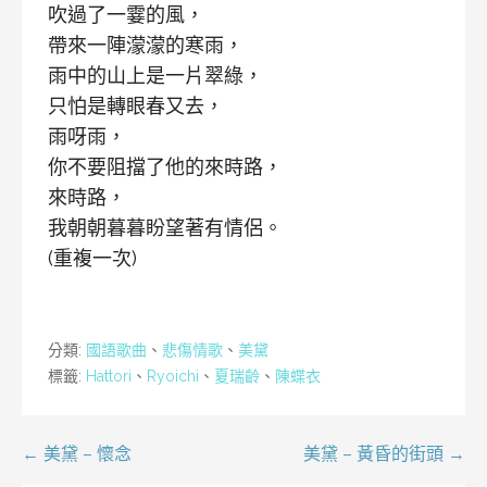
吹過了一霎的風，
帶來一陣濛濛的寒雨，
雨中的山上是一片翠綠，
只怕是轉眼春又去，
雨呀雨，
你不要阻擋了他的來時路，
來時路，
我朝朝暮暮盼望著有情侶。
(重複一次)
分類:
國語歌曲
、
悲傷情歌
、
美黛
標籤:
Hattori
、
Ryoichi
、
夏瑞齡
、
陳蝶衣
文
← 美黛 – 懷念
美黛 – 黃昏的街頭 →