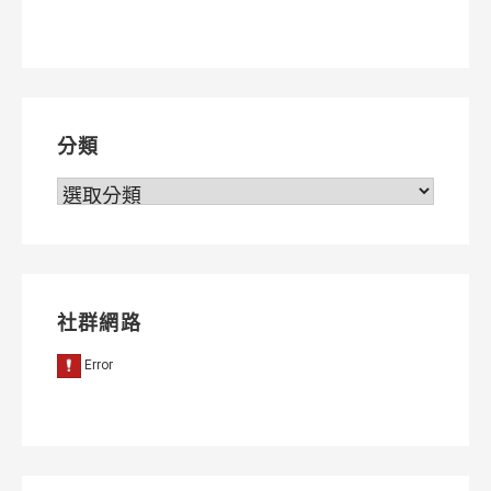
章
導
覽
分類
分
類
社群網路