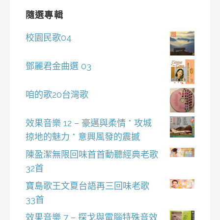
隨選專輯
校園民歌04
鄧麗君金曲選 03
咱的歌20台灣歌
效果音樂 12 – 豪邁與柔情 * 攻城
掠地的魅力 * 意興風發的震撼
陳盈潔無限回味首首動聽經典老歌
32首
寶島歌王文夏台語再三回味老歌
33首
效果音樂 7 – 探戈與電腦特殊音效