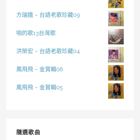
方瑞娥 – 台語老歌珍藏09
咱的歌13台灣歌
洪榮宏 – 台語老歌珍藏04
鳳飛飛 – 金賞輯06
鳳飛飛 – 金賞輯05
隨選歌曲