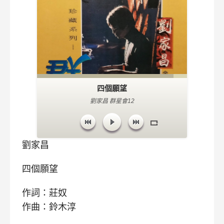
四個願望
劉家昌 群星會12
劉家昌
四個願望
作詞：莊奴
作曲：鈴木淳