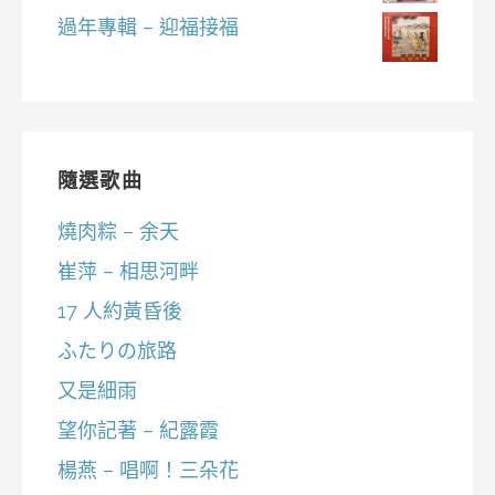
過年專輯 – 迎福接福
隨選歌曲
燒肉粽 – 余天
崔萍 – 相思河畔
17 人約黃昏後
ふたりの旅路
又是細雨
望你記著 – 紀露霞
楊燕 – 唱啊！三朵花