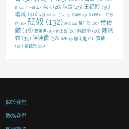
王福齡
(35)
湯尼
(28)
狄薏
(29)
郎
(14)
洪一峰
(12)
瓊瑤
(40)
莊啟
米山正夫
(13)
翁清溪
(13)
翁炳榮
(14)
秦冠
(12)
莊奴
(132)
葉俊
葉佳修
(20)
勝
(16)
莊宏
(14)
麟
(48)
陳蝶
陳歌辛
(26)
鄧雨賢
(20)
蔣榮伊
(18)
衣
(39)
陳達儒
(36)
黃敏
駱明道
(21)
陶秦
(13)
(25)
黎錦光
(20)
關於我們
聯絡我們