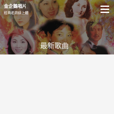
跳
金企鵝唱片
至
經典老歌線上聽
主
要
內
容
最新歌曲