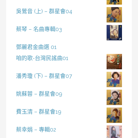
吳鶯音 (上) – 群星會04
蔡琴 – 名曲專輯03
鄧麗君金曲選 01
咱的歌-台灣民謠曲01
潘秀瓊 (下) – 群星會07
姚蘇蓉 – 群星會09
費玉清 – 群星會19
蔡幸娟 – 專輯02