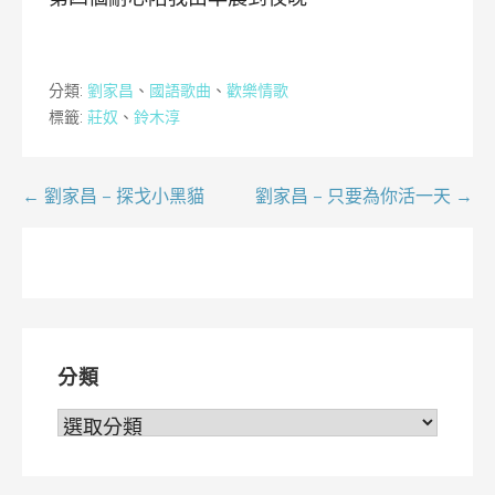
分類:
劉家昌
、
國語歌曲
、
歡樂情歌
標籤:
莊奴
、
鈴木淳
文
← 劉家昌 – 探戈小黑貓
劉家昌 – 只要為你活一天 →
章
導
覽
分類
分
類