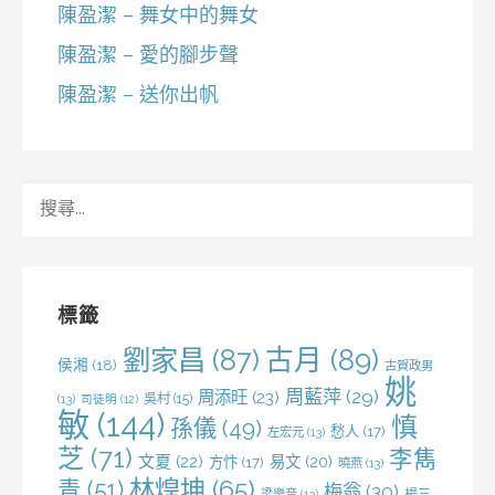
陳盈潔 – 舞女中的舞女
陳盈潔 – 愛的腳步聲
陳盈潔 – 送你出帆
搜
尋
關
鍵
字:
標籤
劉家昌
(87)
古月
(89)
侯湘
(18)
古賀政男
姚
周藍萍
(29)
周添旺
(23)
吳村
(15)
(13)
司徒明
(12)
敏
(144)
慎
孫儀
(49)
愁人
(17)
左宏元
(13)
芝
(71)
李雋
文夏
(22)
易文
(20)
方忭
(17)
曉燕
(13)
林煌坤
(65)
青
(51)
梅翁
(30)
梁樂音
(13)
楊三