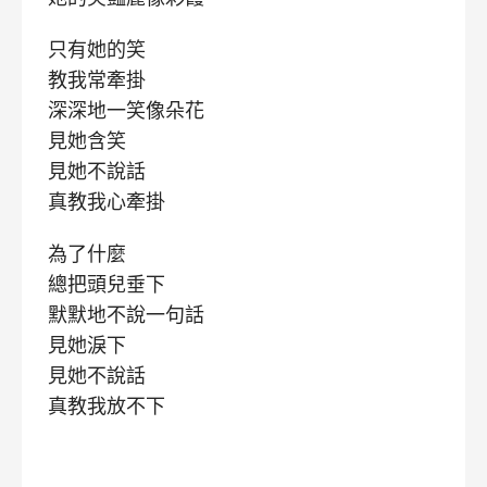
只有她的笑
教我常牽掛
深深地一笑像朵花
見她含笑
見她不說話
真教我心牽掛
為了什麼
總把頭兒垂下
默默地不說一句話
見她淚下
見她不說話
真教我放不下