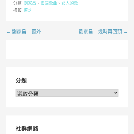
分類:
劉家昌
、
國語歌曲
、
女人的歌
標籤:
慎芝
文
← 劉家昌 – 窗外
劉家昌 – 幾時再回頭 →
章
導
覽
分類
分
類
社群網路