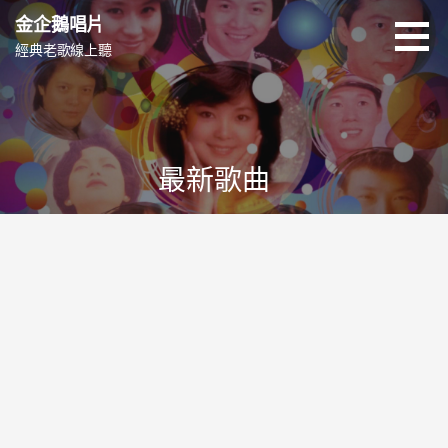
跳
金企鵝唱片
至
經典老歌線上聽
主
要
內
容
最新歌曲