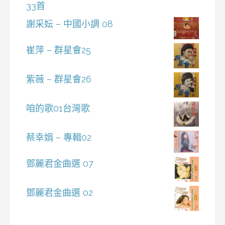
33首
謝采妘 – 中國小調 08
崔萍 – 群星會25
紫薇 – 群星會26
咱的歌01台灣歌
蔡幸娟 – 專輯02
鄧麗君金曲選 07
鄧麗君金曲選 02