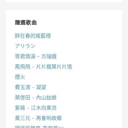
隨選歌曲
醉在春的搖籃裡
アリラン
等君情淚 – 方瑞娥
鳳飛飛 – 片片楓葉片片情
煙火
費玉清 – 凝望
葉啓田 – 內山姑娘
紫薇 – 江水向東流
黃三元 – 再會哟故鄉