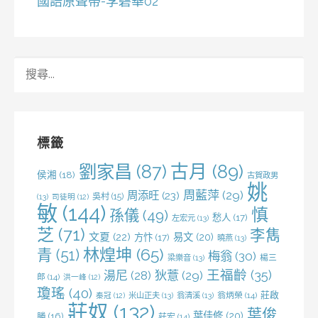
國語原聲帶-李碧華02
搜
尋
關
鍵
字:
標籤
劉家昌
(87)
古月
(89)
侯湘
(18)
古賀政男
姚
周藍萍
(29)
周添旺
(23)
吳村
(15)
(13)
司徒明
(12)
敏
(144)
慎
孫儀
(49)
愁人
(17)
左宏元
(13)
芝
(71)
李雋
文夏
(22)
易文
(20)
方忭
(17)
曉燕
(13)
林煌坤
(65)
青
(51)
梅翁
(30)
梁樂音
(13)
楊三
王福齡
(35)
湯尼
(28)
狄薏
(29)
郎
(14)
洪一峰
(12)
瓊瑤
(40)
莊啟
米山正夫
(13)
翁清溪
(13)
翁炳榮
(14)
秦冠
(12)
莊奴
(132)
葉俊
葉佳修
(20)
勝
(16)
莊宏
(14)