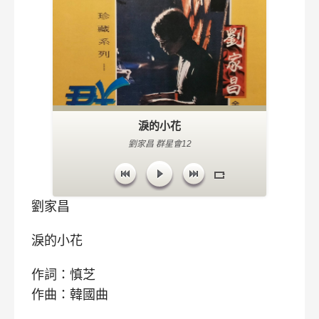
淚的小花
劉家昌 群星會12
劉家昌
淚的小花
作詞：慎芝
作曲：韓國曲