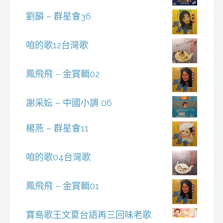
劉韻 – 群星會36
咱的歌12台灣歌
鳳飛飛 – 金賞輯02
謝采妘 – 中國小調 06
楊燕 – 群星會11
咱的歌04台灣歌
鳳飛飛 – 金賞輯01
寶島歌王文夏台語再三回味老歌