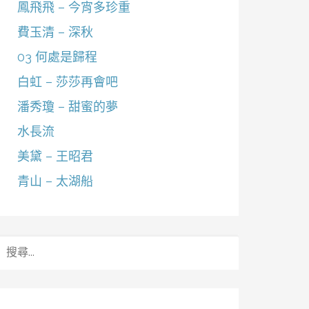
鳳飛飛 – 今宵多珍重
費玉清 – 深秋
03 何處是歸程
白虹 – 莎莎再會吧
潘秀瓊 – 甜蜜的夢
水長流
美黛 – 王昭君
青山 – 太湖船
搜
尋
關
鍵
字: