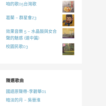
咱的歌05台灣歌
葛蘭 – 群星會23
效果音樂 5 – 水晶鼓與女合
聲的魅惑 (道中篇)
校園民歌03
隨選歌曲
國語原聲帶-李碧華01
暗淡的月 – 吳晉淮