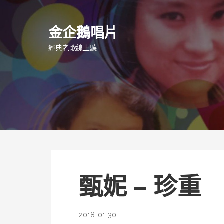
跳
至
金企鵝唱片
主
要
經典老歌線上聽
內
容
甄妮 – 珍重
2018-01-30