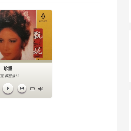
珍重
妮 群星會13