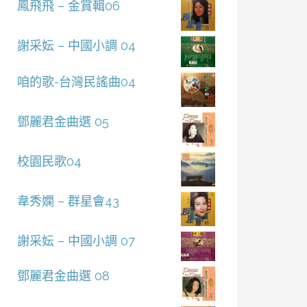
鳳飛飛 – 金賞輯06
謝采妘 – 中國小調 04
咱的歌-台灣民謠曲04
鄧麗君金曲選 05
校園民歌04
韋秀嫻 – 群星會43
謝采妘 – 中國小調 07
鄧麗君金曲選 08