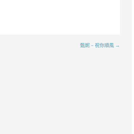
甄妮 – 祝你順風 →