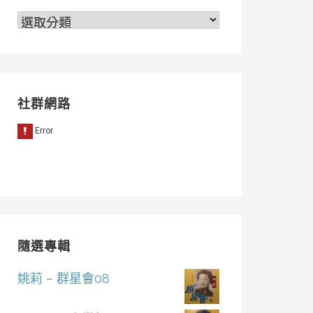
分
類
社群網路
隨選專輯
姚莉 – 群星會08