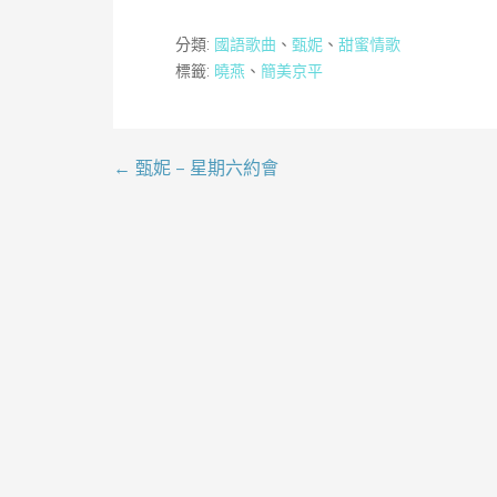
分類:
國語歌曲
、
甄妮
、
甜蜜情歌
標籤:
曉燕
、
簡美京平
← 甄妮 – 星期六約會
文
章
導
覽