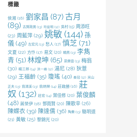
標籤
劉家昌
(87)
古月
侯湘
(18)
(89)
周添旺
吳村
(15)
古賀政男
(13)
司徒明
(12)
姚敏
(144)
孫
周藍萍
(29)
(23)
慎芝
(71)
儀
(49)
愁人
(17)
左宏元
(13)
李雋
文夏
(22)
易文
(20)
方忭
(17)
曉燕
(13)
林煌坤
(65)
青
(51)
梅翁
梁樂音
(13)
(30)
湯尼
(28)
狄薏
楊三郎
(14)
洪一峰
(12)
王福齡
(35)
瓊瑤
(40)
(29)
米山
秦冠
(12)
莊
莊啟勝
(16)
正夫
(13)
翁清溪
(13)
翁炳榮
(14)
奴
(132)
葉俊麟
葉佳修
(20)
莊宏
(14)
(48)
陳歌辛
(26)
鄧雨賢
(20)
蔣榮伊
(18)
陳蝶衣
(39)
陳達儒
(36)
駱明道
陶秦
(13)
黃敏
(25)
(21)
黎錦光
(20)