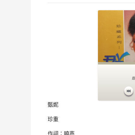
甄
甄妮
珍重
作詞：曉燕