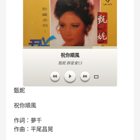
祝你順風
甄妮 群星會13
甄妮
祝你順風
作詞：夢千
作曲：平尾昌晃