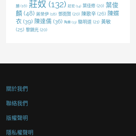
莊奴
(132)
葉俊
葉佳修
(20)
勝
(16)
莊宏
(14)
麟
(48)
陳蝶
陳歌辛
(26)
鄧雨賢
(20)
蔣榮伊
(18)
衣
(39)
陳達儒
(36)
黃敏
駱明道
(21)
陶秦
(13)
(25)
黎錦光
(20)
關於我們
聯絡我們
版權聲明
隱私權聲明