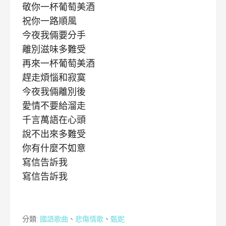
敬你一杯葡萄美酒
祝你一路順風
今夜我倆要分手
離別滋味多難受
再來一杯葡萄美酒
趕走煩惱和寂寞
今夜我倆離別後
愛情不要給溜走
千言萬語在心頭
說不出來多難受
你有什麼不如意
寫信告訴我
寫信告訴我
分類:
國語歌曲
、
悲傷情歌
、
甄妮