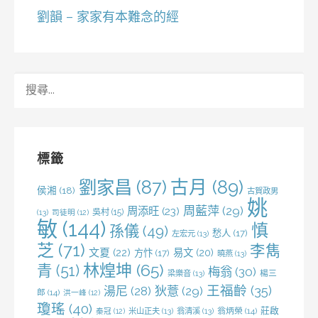
劉韻 – 家家有本難念的經
搜
尋
關
鍵
字:
標籤
劉家昌
(87)
古月
(89)
侯湘
(18)
古賀政男
姚
周藍萍
(29)
周添旺
(23)
吳村
(15)
(13)
司徒明
(12)
敏
(144)
慎
孫儀
(49)
愁人
(17)
左宏元
(13)
芝
(71)
李雋
文夏
(22)
易文
(20)
方忭
(17)
曉燕
(13)
林煌坤
(65)
青
(51)
梅翁
(30)
梁樂音
(13)
楊三
王福齡
(35)
湯尼
(28)
狄薏
(29)
郎
(14)
洪一峰
(12)
瓊瑤
(40)
莊啟
米山正夫
(13)
翁清溪
(13)
翁炳榮
(14)
秦冠
(12)