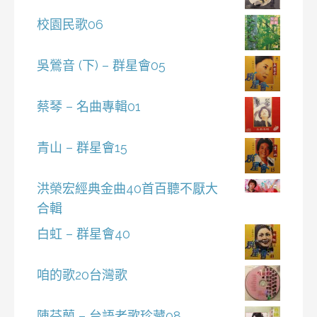
校園民歌06
吳鶯音 (下) – 群星會05
蔡琴 – 名曲專輯01
青山 – 群星會15
洪榮宏經典金曲40首百聽不厭大
合輯
白虹 – 群星會40
咱的歌20台灣歌
陳芬蘭 – 台語老歌珍藏08