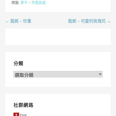
標籤:
夢千
、
平尾昌晃
文
← 甄妮 – 珍重
甄妮 – 可愛的玫瑰花 →
章
導
覽
分類
分
類
社群網路