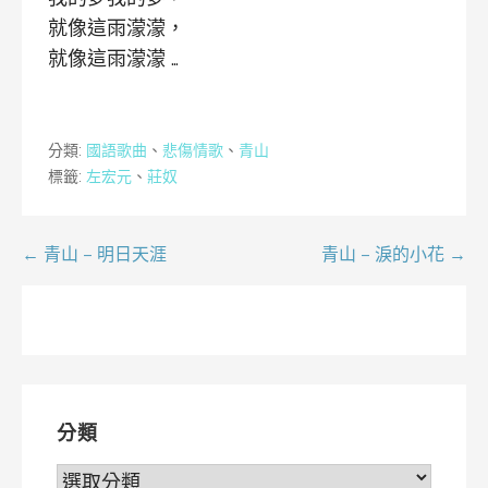
就像這雨濛濛，
就像這雨濛濛 …
分類:
國語歌曲
、
悲傷情歌
、
青山
標籤:
左宏元
、
莊奴
文
← 青山 – 明日天涯
青山 – 淚的小花 →
章
導
覽
分類
分