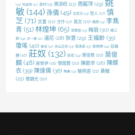
姚
周藍萍
(29)
周添旺
(23)
吳村
(15)
(13)
司徒明
(12)
敏
(144)
慎
孫儀
(49)
愁人
(17)
左宏元
(13)
芝
(71)
李雋
文夏
(22)
易文
(20)
方忭
(17)
曉燕
(13)
林煌坤
(65)
青
(51)
梅翁
(30)
梁樂音
(13)
楊三
王福齡
(35)
湯尼
(28)
狄薏
(29)
郎
(14)
洪一峰
(12)
瓊瑤
(40)
莊啟
米山正夫
(13)
翁清溪
(13)
翁炳榮
(14)
秦冠
(12)
莊奴
(132)
葉俊
葉佳修
(20)
勝
(16)
莊宏
(14)
麟
(48)
陳蝶
陳歌辛
(26)
鄧雨賢
(20)
蔣榮伊
(18)
衣
(39)
陳達儒
(36)
黃敏
駱明道
(21)
陶秦
(13)
(25)
黎錦光
(20)