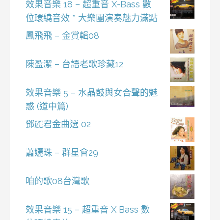
效果音樂 18 – 超重音 X-Bass 數
位環繞音效 * 大樂團演奏魅力滿點
鳳飛飛 – 金賞輯08
陳盈潔 – 台語老歌珍藏12
效果音樂 5 – 水晶鼓與女合聲的魅
惑 (道中篇)
鄧麗君金曲選 02
蕭孋珠 – 群星會29
咱的歌08台灣歌
效果音樂 15 – 超重音 X Bass 數