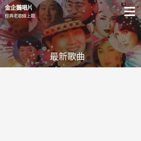
跳
金企鵝唱片
至
經典老歌線上聽
主
要
內
容
最新歌曲