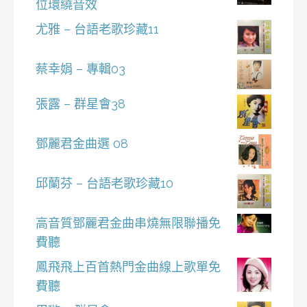
位環繞音效
尤雅 – 台語老歌珍藏11
蔡幸娟 – 專輯03
張露 – 群星會38
鄧麗君金曲選 08
邱蘭芬 – 台語老歌珍藏10
高音質鄧麗君金曲串燒無限聯播免
費聽
鳳飛飛上百首熱門金曲線上歌單免
費聽