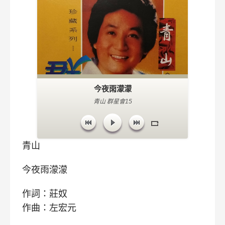
今夜雨濛濛
青山 群星會15
青山
今夜雨濛濛
作詞：莊奴
作曲：左宏元