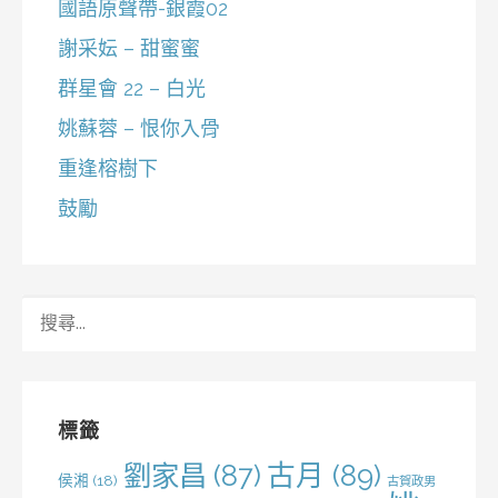
國語原聲帶-銀霞02
謝采妘 – 甜蜜蜜
群星會 22 – 白光
姚蘇蓉 – 恨你入骨
重逢榕樹下
鼓勵
搜
尋
關
鍵
字:
標籤
劉家昌
(87)
古月
(89)
侯湘
(18)
古賀政男