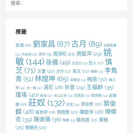
尋
關
鍵
字:
標籤
劉家昌
(87)
古月
(89)
侯湘
(18)
古賀政男
姚
周藍萍
(29)
周添旺
(23)
吳村
(15)
(13)
司徒明
(12)
敏
(144)
慎
孫儀
(49)
愁人
(17)
左宏元
(13)
芝
(71)
李雋
文夏
(22)
易文
(20)
方忭
(17)
曉燕
(13)
林煌坤
(65)
青
(51)
梅翁
(30)
梁樂音
(13)
楊三
王福齡
(35)
湯尼
(28)
狄薏
(29)
郎
(14)
洪一峰
(12)
瓊瑤
(40)
莊啟
米山正夫
(13)
翁清溪
(13)
翁炳榮
(14)
秦冠
(12)
莊奴
(132)
葉俊
葉佳修
(20)
勝
(16)
莊宏
(14)
麟
(48)
陳蝶
陳歌辛
(26)
鄧雨賢
(20)
蔣榮伊
(18)
衣
(39)
陳達儒
(36)
黃敏
駱明道
(21)
陶秦
(13)
(25)
黎錦光
(20)