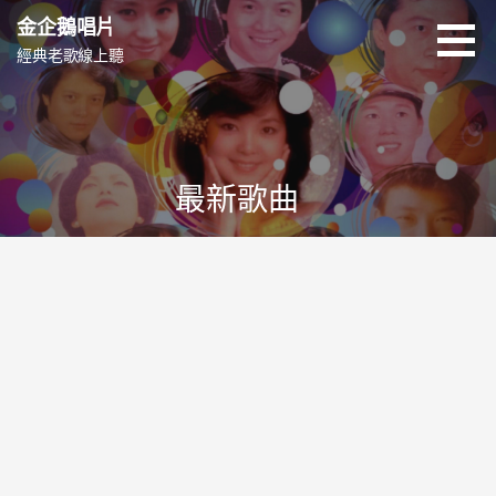
跳
金企鵝唱片
至
經典老歌線上聽
主
要
內
容
最新歌曲