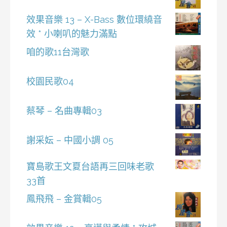
效果音樂 13 – X-Bass 數位環繞音
效 * 小喇叭的魅力滿點
咱的歌11台灣歌
校園民歌04
蔡琴 – 名曲專輯03
謝采妘 – 中國小調 05
寶島歌王文夏台語再三回味老歌
33首
鳳飛飛 – 金賞輯05