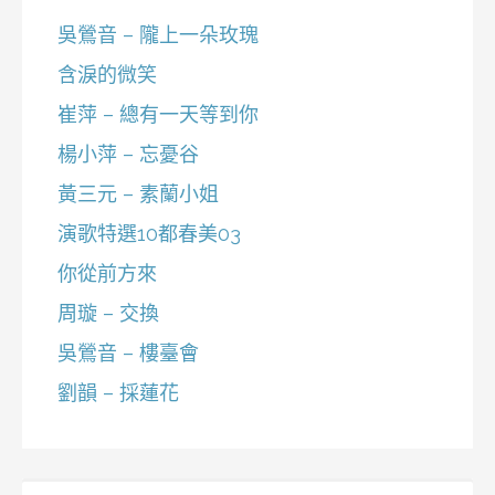
吳鶯音 – 隴上一朵玫瑰
含淚的微笑
崔萍 – 總有一天等到你
楊小萍 – 忘憂谷
黃三元 – 素蘭小姐
演歌特選10都春美03
你從前方來
周璇 – 交換
吳鶯音 – 樓臺會
劉韻 – 採蓮花
搜