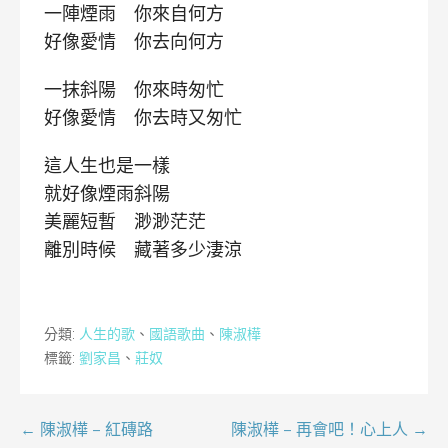
一陣煙雨 你來自何方
好像愛情 你去向何方
一抹斜陽 你來時匆忙
好像愛情 你去時又匆忙
這人生也是一樣
就好像煙雨斜陽
美麗短暫 渺渺茫茫
離別時候 藏著多少淒涼
分類:
人生的歌
、
國語歌曲
、
陳淑樺
標籤:
劉家昌
、
莊奴
文
← 陳淑樺 – 紅磚路
陳淑樺 – 再會吧！心上人 →