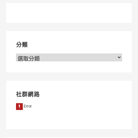
章
導
覽
分類
分
類
社群網路