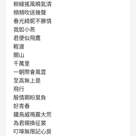
柳線搖風曉氣清
頻頻吹送幾聲
春光綺妮不勝情
我如小燕
君便似飛鷹
輕渡
關山
千萬里
一朝際會風雲
至高無上是
飛行
殷情期盼莫負
好青春
鐵鳥威鳴震大荒
為君親換征裳
叮嚀無限記心房