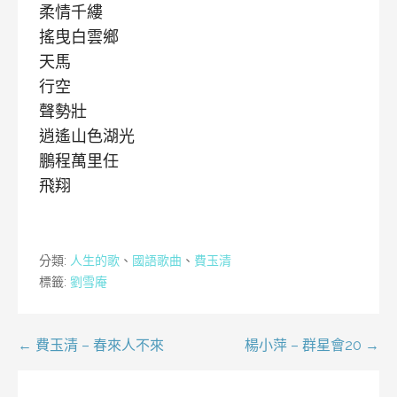
柔情千縷
搖曳白雲鄉
天馬
行空
聲勢壯
逍遙山色湖光
鵬程萬里任
飛翔
分類:
人生的歌
、
國語歌曲
、
費玉清
標籤:
劉雪庵
文
← 費玉清 – 春來人不來
楊小萍 – 群星會20 →
章