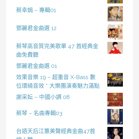
蔡幸娟 – 專輯01
鄧麗君金曲選 12
蔡琴高音質完美歌單 47 首經典金
曲免費聽
鄧麗君金曲選 01
效果音樂 19 – 超重音 X-Bass 數
位環繞音效 * 大樂團演奏魅力滿點
謝采妘 – 中國小調 08
蔡琴 – 名曲專輯03
台語天后江蕙美聲經典金曲47首