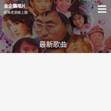
跳
金企鵝唱片
至
經典老歌線上聽
主
要
內
容
最新歌曲