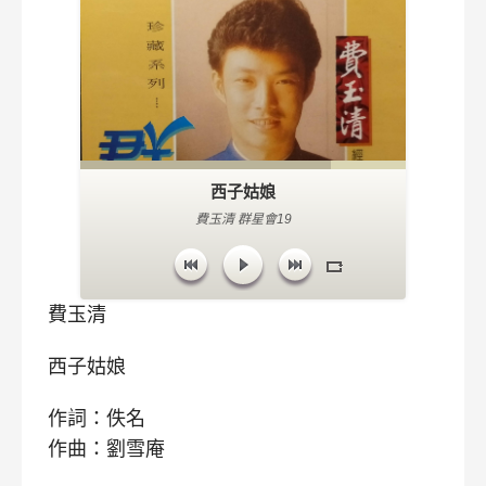
西子姑娘
費玉清 群星會19
費玉清
西子姑娘
作詞：佚名
作曲：劉雪庵