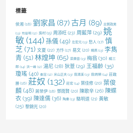
字:
標籤
劉家昌
(87)
古月
(89)
侯湘
(18)
古賀政男
姚
周藍萍
(29)
周添旺
(23)
吳村
(15)
(13)
司徒明
(12)
敏
(144)
慎
孫儀
(49)
愁人
(17)
左宏元
(13)
芝
(71)
李雋
文夏
(22)
易文
(20)
方忭
(17)
曉燕
(13)
林煌坤
(65)
青
(51)
梅翁
(30)
梁樂音
(13)
楊三
王福齡
(35)
湯尼
(28)
狄薏
(29)
郎
(14)
洪一峰
(12)
瓊瑤
(40)
莊啟
米山正夫
(13)
翁清溪
(13)
翁炳榮
(14)
秦冠
(12)
莊奴
(132)
葉俊
葉佳修
(20)
勝
(16)
莊宏
(14)
麟
(48)
陳蝶
陳歌辛
(26)
鄧雨賢
(20)
蔣榮伊
(18)
衣
(39)
陳達儒
(36)
黃敏
駱明道
(21)
陶秦
(13)
(25)
黎錦光
(20)