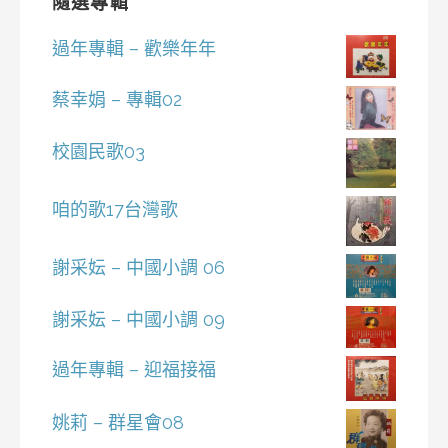
隨選專輯
過年專輯 – 歡樂年年
蔡幸娟 – 專輯02
校園民歌03
咱的歌17台灣歌
謝采妘 – 中國小調 06
謝采妘 – 中國小調 09
過年專輯 – 迎福接福
姚莉 – 群星會08