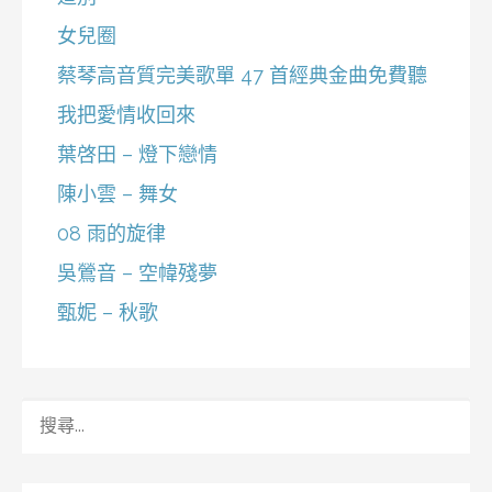
女兒圈
蔡琴高音質完美歌單 47 首經典金曲免費聽
我把愛情收回來
葉啓田 – 燈下戀情
陳小雲 – 舞女
08 雨的旋律
吳鶯音 – 空幃殘夢
甄妮 – 秋歌
搜
尋
關
鍵