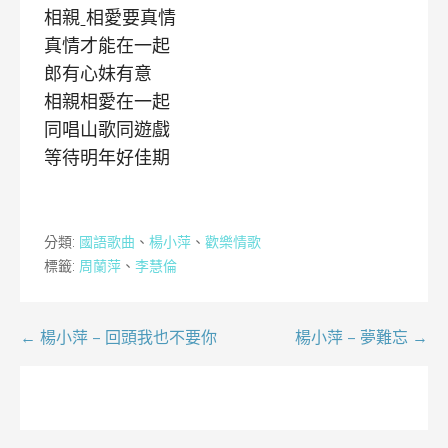
相親ˍ相愛要真情
真情才能在一起
郎有心妹有意
相親相愛在一起
同唱山歌同遊戲
等待明年好佳期
分類:
國語歌曲
、
楊小萍
、
歡樂情歌
標籤:
周蘭萍
、
李慧倫
文
← 楊小萍 – 回頭我也不要你
楊小萍 – 夢難忘 →
章
導