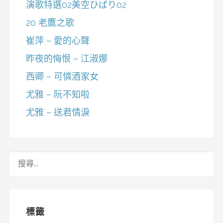
演歌特選02美空ひばり02
20 老鷹之歌
崔萍 – 愛的心聲
昨夜的悔恨 – 江淑娜
西卿 – 可憐酒家女
尤雅 – 阮不知啦
尤雅 – 送君情淚
搜
尋
關
鍵
字:
標籤