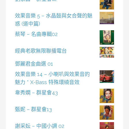
效果音樂 5 – 水晶鼓與女合聲的魅
惑 (道中篇)
蔡琴 – 名曲專輯02
經典老歌無限聯播電台
鄧麗君金曲選 01
效果音樂 14 – 小喇叭與效果音的
魅力 * X-Bass 特殊環繞音效
韋秀嫻 – 群星會43
甄妮 – 群星會13
謝采妘 – 中國小調 02