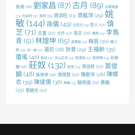
劉家昌
(87)
古月
(89)
侯湘
(18)
古賀政男
姚
周藍萍
(29)
周添旺
(23)
吳村
(15)
(13)
司徒明
(12)
敏
(144)
慎
孫儀
(49)
愁人
(17)
左宏元
(13)
芝
(71)
李雋
文夏
(22)
易文
(20)
方忭
(17)
曉燕
(13)
林煌坤
(65)
青
(51)
梅翁
(30)
梁樂音
(13)
楊三
王福齡
(35)
湯尼
(28)
狄薏
(29)
郎
(14)
洪一峰
(12)
瓊瑤
(40)
莊啟
米山正夫
(13)
翁清溪
(13)
翁炳榮
(14)
秦冠
(12)
莊奴
(132)
葉俊
葉佳修
(20)
勝
(16)
莊宏
(14)
麟
(48)
陳蝶
陳歌辛
(26)
鄧雨賢
(20)
蔣榮伊
(18)
衣
(39)
陳達儒
(36)
黃敏
駱明道
(21)
陶秦
(13)
(25)
黎錦光
(20)