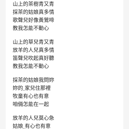
山上的茶樹青又青
採茶的姑娘真多情
歌聲兒好像黃鶯啼
教我怎能不動心
山上的草兒青又青
放羊的人兒真多情
笛聲兒吹起真好聽
教我怎能不動心
採茶的姑娘我問妳
妳的ˍ家兒住那裡
牧童有心也有意
咱倆怎能在一起
放羊的人兒莫心急
姑娘ˍ有心也有意