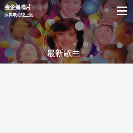
跳
金企鵝唱片
至
經典老歌線上聽
主
要
內
容
最新歌曲