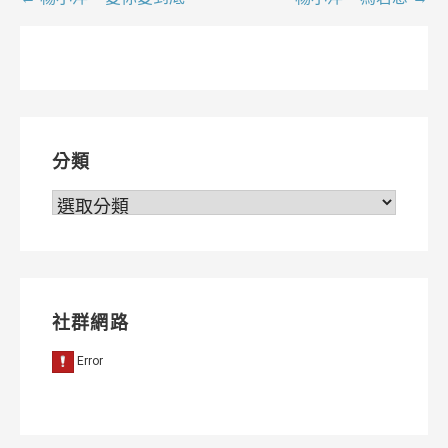
文
章
導
覽
分類
分
類
社群網路