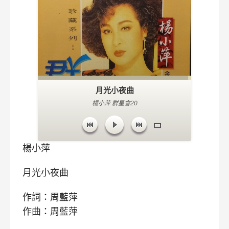
月光小夜曲
楊小萍 群星會20
楊小萍
月光小夜曲
作詞：周藍萍
作曲：周藍萍