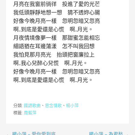
月亮在我窗前徜徉 投進了愛的光芒
我低頭靜靜地想一想 猜不透妳心腸
好像今晚月亮一樣 忽明忽暗又忽亮
啊…到底是愛還是心慌 啊…月光。
月夜情境像夢一樣 那甜蜜怎能相忘
細語猶在耳邊蕩漾 怎不叫我回想
我怕見那月亮光 抬頭把窗廉拉上
啊…我心兒醉心兒慌 啊…月光。
好像今晚月亮一樣 忽明忽暗又忽亮
啊…到底是愛還是心慌 啊…月光。
分類:
國語歌曲
、
思念情歌
、
楊小萍
標籤:
周藍萍
← 楊小萍 – 愛你愛到底
楊小萍 – 為君愁 →