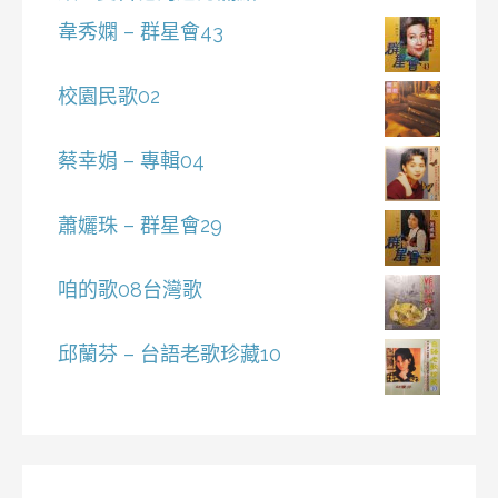
韋秀嫻 – 群星會43
校園民歌02
蔡幸娟 – 專輯04
蕭孋珠 – 群星會29
咱的歌08台灣歌
邱蘭芬 – 台語老歌珍藏10