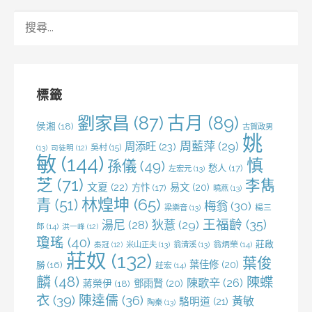
搜
尋
關
鍵
字:
標籤
劉家昌
(87)
古月
(89)
侯湘
(18)
古賀政男
姚
周藍萍
(29)
周添旺
(23)
吳村
(15)
(13)
司徒明
(12)
敏
(144)
慎
孫儀
(49)
愁人
(17)
左宏元
(13)
芝
(71)
李雋
文夏
(22)
易文
(20)
方忭
(17)
曉燕
(13)
林煌坤
(65)
青
(51)
梅翁
(30)
梁樂音
(13)
楊三
王福齡
(35)
湯尼
(28)
狄薏
(29)
郎
(14)
洪一峰
(12)
瓊瑤
(40)
莊啟
米山正夫
(13)
翁清溪
(13)
翁炳榮
(14)
秦冠
(12)
莊奴
(132)
葉俊
葉佳修
(20)
勝
(16)
莊宏
(14)
麟
(48)
陳蝶
陳歌辛
(26)
鄧雨賢
(20)
蔣榮伊
(18)
衣
(39)
陳達儒
(36)
黃敏
駱明道
(21)
陶秦
(13)