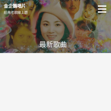
跳
金企鵝唱片
至
經典老歌線上聽
主
要
內
容
最新歌曲