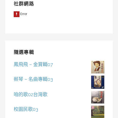
社群網路
隨選專輯
鳳飛飛 – 金賞輯07
蔡琴 – 名曲專輯03
咱的歌02台灣歌
校園民歌03