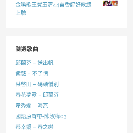
金嗓歌王費玉清44首香醇好歌線
上聽
隨選歌曲
邱蘭芬 – 送出帆
紫薇 – 不了情
葉啓田 – 碼頭惜別
春花夢露 – 邱蘭芬
韋秀嫻 – 海燕
國語原聲帶-陳淑樺03
蔡幸娟 – 春之戀