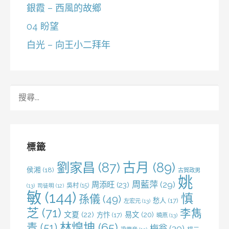
銀霞 – 西風的故鄉
04 盼望
白光 – 向王小二拜年
搜
尋
關
鍵
字:
標籤
劉家昌
(87)
古月
(89)
侯湘
(18)
古賀政男
姚
周藍萍
(29)
周添旺
(23)
吳村
(15)
(13)
司徒明
(12)
敏
(144)
慎
孫儀
(49)
愁人
(17)
左宏元
(13)
芝
(71)
李雋
文夏
(22)
易文
(20)
方忭
(17)
曉燕
(13)
林煌坤
(65)
青
(51)
梅翁
(30)