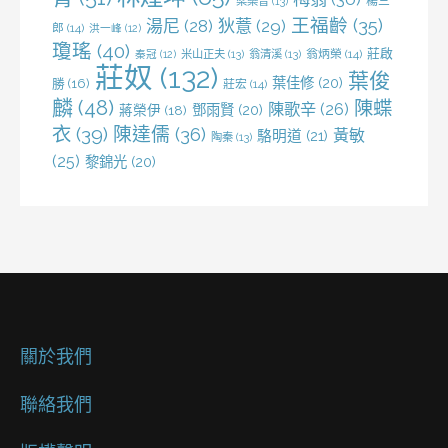
梁樂音
(13)
楊三
王福齡
(35)
湯尼
(28)
狄薏
(29)
郎
(14)
洪一峰
(12)
瓊瑤
(40)
莊啟
米山正夫
(13)
翁清溪
(13)
翁炳榮
(14)
秦冠
(12)
莊奴
(132)
葉俊
葉佳修
(20)
勝
(16)
莊宏
(14)
麟
(48)
陳蝶
陳歌辛
(26)
鄧雨賢
(20)
蔣榮伊
(18)
衣
(39)
陳達儒
(36)
黃敏
駱明道
(21)
陶秦
(13)
(25)
黎錦光
(20)
關於我們
聯絡我們