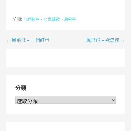
分類:
台語歌曲
、
悲傷情歌
、
鳳飛飛
文
← 鳳飛飛 – 一個紅蛋
鳳飛飛 – 欲怎樣 →
章
導
覽
分類
分
類