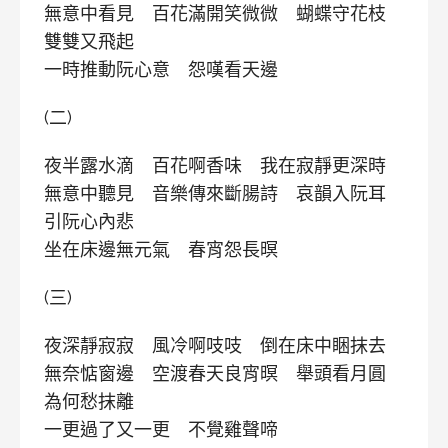
無意中看見 百花滿開笑微微 蝴蝶守花枝
雙雙又飛起
一時推動阮心意 怨嘆看天邊
(二)
夜半露水滴 百花啊香味 我在寂靜更深時
無意中聽見 音樂傳來斷腸詩 哀韻入阮耳
引阮心內悲
坐在床邊無元氣 春宵怨長暝
(三)
夜深靜寂寂 風冷啊吱吱 倒在床中睏抹去
無奈惦窗邊 空渡春天良宵暝 舉頭看月圓
為何愁抹離
一更過了又一更 不覺雞聲啼