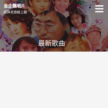
跳
金企鵝唱片
至
經典老歌線上聽
主
要
內
容
最新歌曲