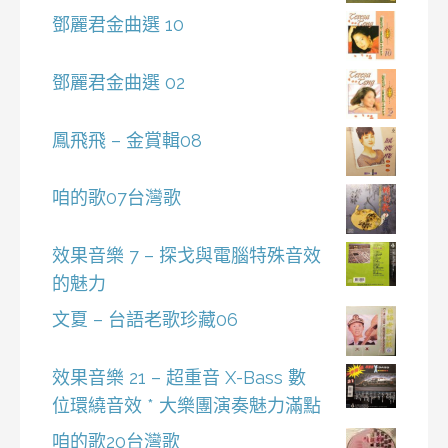
鄧麗君金曲選 10
鄧麗君金曲選 02
鳳飛飛 – 金賞輯08
咱的歌07台灣歌
效果音樂 7 – 探戈與電腦特殊音效
的魅力
文夏 – 台語老歌珍藏06
效果音樂 21 – 超重音 X-Bass 數
位環繞音效 * 大樂團演奏魅力滿點
咱的歌20台灣歌