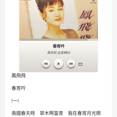
春宵吟
鳳飛飛 金賞輯08
鳳飛飛
春宵吟
(一)
南國春天時 草木啊當青 我在春宵月光暝