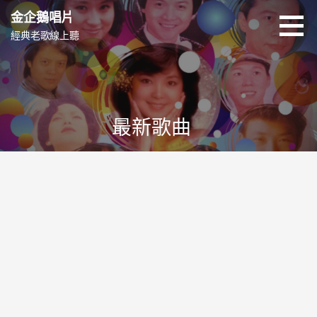
跳
金企鵝唱片
至
經典老歌線上聽
主
要
內
容
最新歌曲