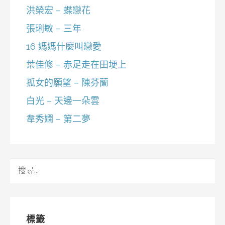
洪榮宏 – 蝶戀花
張琍敏 – 三年
16 媽媽什麼叫戀愛
葉佳修 – 赤足走在田埂上
孤女的願望 – 陳芬蘭
白光 – 天邊一朵雲
韋秀嫻 – 第二夢
搜
尋
關
鍵
字:
標籤