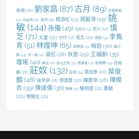
劉家昌
(87)
古月
(89)
侯湘
(18)
古賀政男
姚
周藍萍
(29)
周添旺
(23)
吳村
(15)
(13)
司徒明
(12)
敏
(144)
慎
孫儀
(49)
愁人
(17)
左宏元
(13)
芝
(71)
李雋
文夏
(22)
易文
(20)
方忭
(17)
曉燕
(13)
林煌坤
(65)
青
(51)
梅翁
(30)
梁樂音
(13)
楊三
王福齡
(35)
湯尼
(28)
狄薏
(29)
郎
(14)
洪一峰
(12)
瓊瑤
(40)
莊啟
米山正夫
(13)
翁清溪
(13)
翁炳榮
(14)
秦冠
(12)
莊奴
(132)
葉俊
葉佳修
(20)
勝
(16)
莊宏
(14)
麟
(48)
陳蝶
陳歌辛
(26)
鄧雨賢
(20)
蔣榮伊
(18)
衣
(39)
陳達儒
(36)
黃敏
駱明道
(21)
陶秦
(13)
(25)
黎錦光
(20)