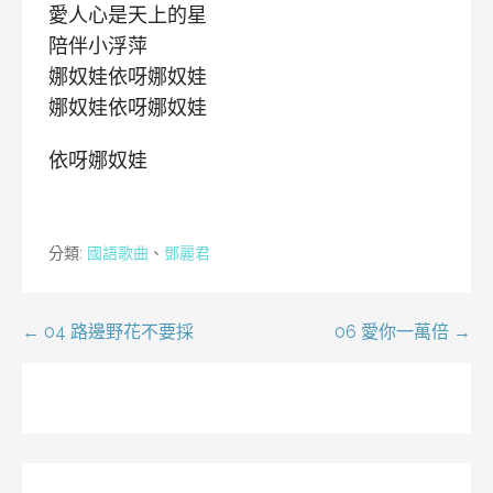
愛人心是天上的星
陪伴小浮萍
娜奴娃依呀娜奴娃
娜奴娃依呀娜奴娃
依呀娜奴娃
分類:
國語歌曲
、
鄧麗君
文
← 04 路邊野花不要採
06 愛你一萬倍 →
章
導
覽