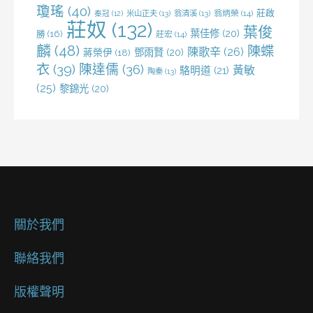
瓊瑤
(40)
莊啟
米山正夫
(13)
翁清溪
(13)
翁炳榮
(14)
秦冠
(12)
莊奴
(132)
葉俊
葉佳修
(20)
勝
(16)
莊宏
(14)
麟
(48)
陳蝶
陳歌辛
(26)
鄧雨賢
(20)
蔣榮伊
(18)
衣
(39)
陳達儒
(36)
黃敏
駱明道
(21)
陶秦
(13)
(25)
黎錦光
(20)
關於我們
聯絡我們
版權聲明