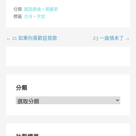
分類:
國語歌曲
、
鄧麗君
標籤:
古月
、
宗宜
文
← 21 如果你喜歡這首歌
23 一曲情未了 →
章
導
覽
分類
分
類