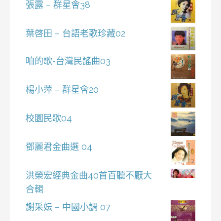
張露 – 群星會38
葉啓田 – 台語老歌珍藏02
咱的歌-台灣民謠曲03
楊小萍 – 群星會20
校園民歌04
鄧麗君金曲選 04
洪榮宏經典金曲40首百聽不厭大
合輯
謝采妘 – 中國小調 07