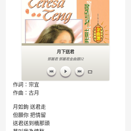
月下送君
鄧麗君 鄧麗君金曲選02
作詞：宗宜
作曲：古月
月如鉤 送君走
但願你 把情留
送君送到橋那頭