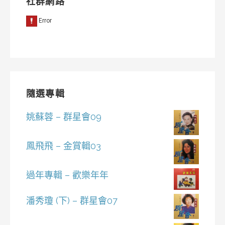
社群網路
隨選專輯
姚蘇蓉 – 群星會09
鳳飛飛 – 金賞輯03
過年專輯 – 歡樂年年
潘秀瓊 (下) – 群星會07