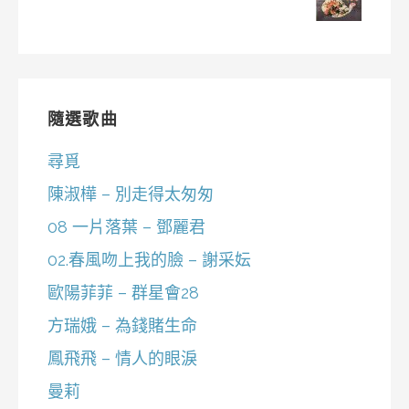
隨選歌曲
尋覓
陳淑樺 – 別走得太匆匆
08 一片落葉 – 鄧麗君
02.春風吻上我的臉 – 謝采妘
歐陽菲菲 – 群星會28
方瑞娥 – 為錢賭生命
鳳飛飛 – 情人的眼淚
曼莉