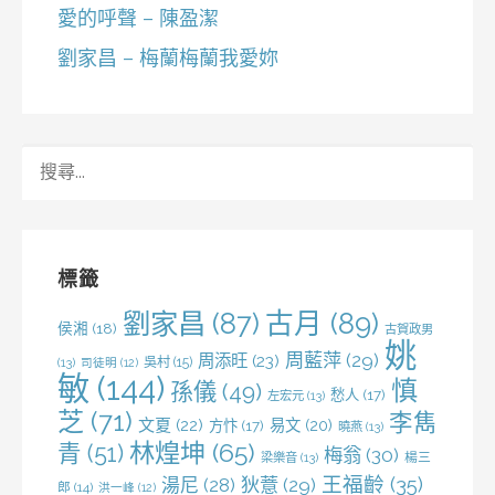
愛的呼聲 – 陳盈潔
劉家昌 – 梅蘭梅蘭我愛妳
搜
尋
關
鍵
字:
標籤
劉家昌
(87)
古月
(89)
侯湘
(18)
古賀政男
姚
周藍萍
(29)
周添旺
(23)
吳村
(15)
(13)
司徒明
(12)
敏
(144)
慎
孫儀
(49)
愁人
(17)
左宏元
(13)
芝
(71)
李雋
文夏
(22)
易文
(20)
方忭
(17)
曉燕
(13)
林煌坤
(65)
青
(51)
梅翁
(30)
梁樂音
(13)
楊三
王福齡
(35)
湯尼
(28)
狄薏
(29)
郎
(14)
洪一峰
(12)