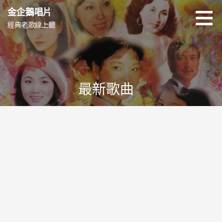
跳
金企鵝唱片
至
經典老歌線上聽
主
要
內
容
最新歌曲