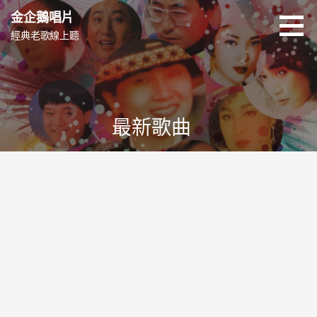
跳
金企鵝唱片
至
經典老歌線上聽
主
要
內
容
最新歌曲