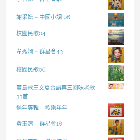
謝采妘 – 中國小調 06
校園民歌04
韋秀嫻 – 群星會43
校園民歌06
寶島歌王文夏台語再三回味老歌
33首
過年專輯 – 歡樂年年
費玉清 – 群星會18