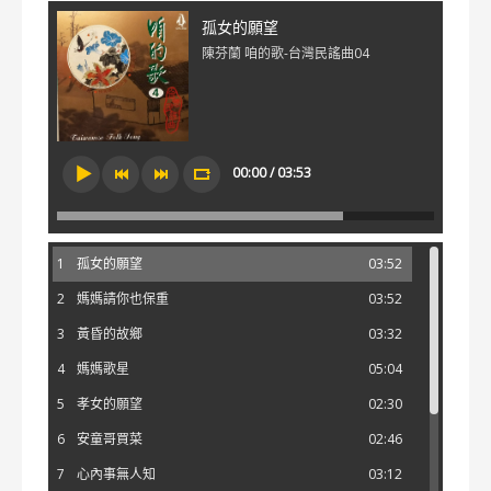
孤女的願望
陳芬蘭 咱的歌-台灣民謠曲04
00:00 / 03:53
1
孤女的願望
03:52
2
媽媽請你也保重
03:52
3
黃昏的故鄉
03:32
4
媽媽歌星
05:04
5
孝女的願望
02:30
6
安童哥買菜
02:46
7
心內事無人知
03:12