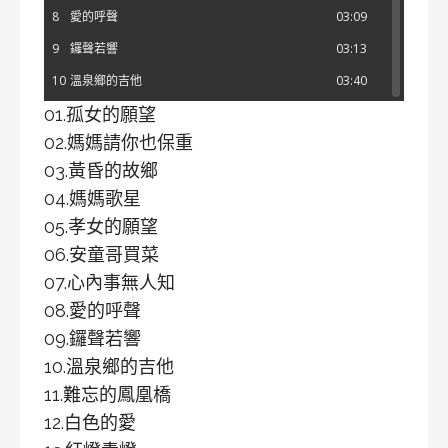
8
愛的呼聲
03:09
9
鑼聲若響
03:13
10
溫泉鄉的吉他
03:40
01.孤女的願望
11
難忘的鳳凰橋
02:25
02.媽媽請你也保重
12
白色的愛
03:24
03.黃昏的故鄉
13
紅燈青燈
03:17
04.媽媽歌星
14
可愛的馬
03:07
05.孝女的願望
15
心慒慒
03:55
06.安童哥買菜
16
台東人
02:35
07.心內事無人知
17
一顆流星
03:06
08.愛的呼聲
09.鑼聲若響
18
香蕉園
02:25
10.溫泉鄉的吉他
19
再會夜都市
03:50
11.難忘的鳳凰橋
20
星星知我心
02:34
12.白色的愛
21
黃昏再會
02:56