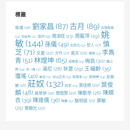
鍵
字:
標籤
劉家昌
(87)
古月
(89)
侯湘
(18)
古賀政男
姚
周藍萍
(29)
周添旺
(23)
吳村
(15)
(13)
司徒明
(12)
敏
(144)
慎
孫儀
(49)
愁人
(17)
左宏元
(13)
芝
(71)
李雋
文夏
(22)
易文
(20)
方忭
(17)
曉燕
(13)
林煌坤
(65)
青
(51)
梅翁
(30)
梁樂音
(13)
楊三
王福齡
(35)
湯尼
(28)
狄薏
(29)
郎
(14)
洪一峰
(12)
瓊瑤
(40)
莊啟
米山正夫
(13)
翁清溪
(13)
翁炳榮
(14)
秦冠
(12)
莊奴
(132)
葉俊
葉佳修
(20)
勝
(16)
莊宏
(14)
麟
(48)
陳蝶
陳歌辛
(26)
鄧雨賢
(20)
蔣榮伊
(18)
衣
(39)
陳達儒
(36)
黃敏
駱明道
(21)
陶秦
(13)
(25)
黎錦光
(20)