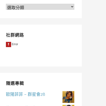
分
類
社群網路
隨選專輯
歐陽菲菲 – 群星會28