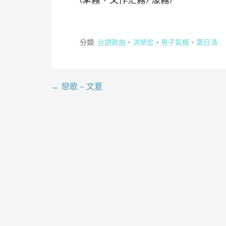
分類:
台語歌曲
、
洪榮宏
、
男子氣概
、
鄭日清
← 戀歌 – 文夏
文
章
導
覽