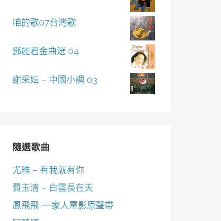
咱的歌07台灣歌
鄧麗君金曲選 04
謝采妘 – 中國小調 03
隨選歌曲
尤雅 – 有我就有你
費玉清 – 白雲長在天
鳳飛飛-一家人電影原聲帶