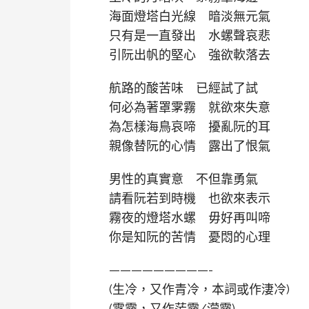
海面燈塔白光線 暗淡無元氣
只有是一直發出 水螺聲哀悲
引阮出帆的堅心 強欲軟落去
航路的酸苦味 已經試了試
何必為著罩雺霧 就欲來失意
為怎樣海鳥哀啼 擾亂阮的耳
親像替阮的心情 露出了恨氣
男性的真實意 不但靠勇氣
請看阮若到時機 也欲來表示
霧夜的燈塔水螺 毋好再叫啼
你是知阮的苦情 憂悶的心理
—————————-
(生冷，又作青冷，本詞或作淒冷)
(雺霧，又作茫霧/濛霧)