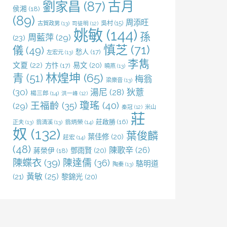
劉家昌
(87)
古月
侯湘
(18)
(89)
周添旺
吳村
(15)
古賀政男
(13)
司徒明
(12)
姚敏
(144)
孫
周藍萍
(29)
(23)
慎芝
(71)
儀
(49)
愁人
(17)
左宏元
(13)
李雋
文夏
(22)
易文
(20)
方忭
(17)
曉燕
(13)
林煌坤
(65)
青
(51)
梅翁
梁樂音
(13)
(30)
湯尼
(28)
狄薏
楊三郎
(14)
洪一峰
(12)
王福齡
(35)
瓊瑤
(40)
(29)
米山
秦冠
(12)
莊
莊啟勝
(16)
正夫
(13)
翁清溪
(13)
翁炳榮
(14)
奴
(132)
葉俊麟
葉佳修
(20)
莊宏
(14)
(48)
陳歌辛
(26)
鄧雨賢
(20)
蔣榮伊
(18)
陳蝶衣
(39)
陳達儒
(36)
駱明道
陶秦
(13)
黃敏
(25)
(21)
黎錦光
(20)