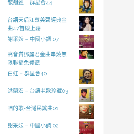
龍飄飄 – 群星會44
台語天后江蕙美聲經典金
曲47首線上聽
謝采妘 – 中國小調 07
高音質鄧麗君金曲串燒無
限聯播免費聽
白虹 – 群星會40
洪榮宏 – 台語老歌珍藏03
咱的歌-台灣民謠曲01
謝采妘 – 中國小調 02