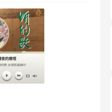
霧夜的燈塔
咱的歌-台灣民謠曲05