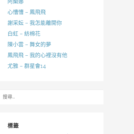
阿蘭娜
心慒慒 – 鳳飛飛
謝采妘 – 我怎能離開你
白虹 – 紡棉花
陳小雲 – 舞女的夢
鳳飛飛 – 我的心裡沒有他
尤雅 – 群星會14
搜
尋
關
鍵
字:
標籤