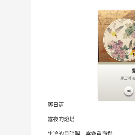
鄭日清 
鄭日清
霧夜的燈塔
生冷的月暗暝 雺霧罩海邊