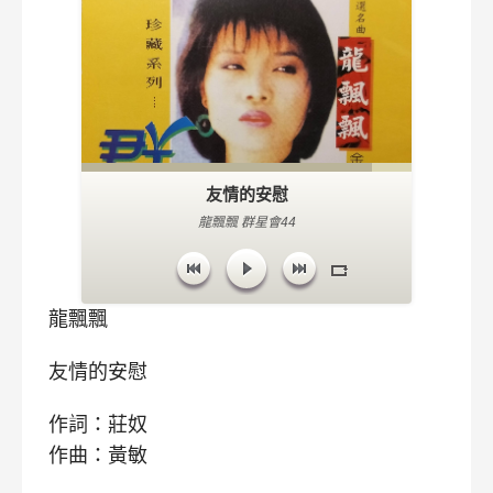
友情的安慰
龍飄飄 群星會44
龍飄飄
友情的安慰
作詞：莊奴
作曲：黃敏