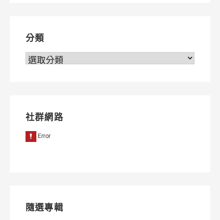
覽
分類
分
類
社群網路
隨選專輯