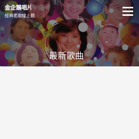
跳
金企鵝唱片
至
經典老歌線上聽
主
要
內
容
最新歌曲