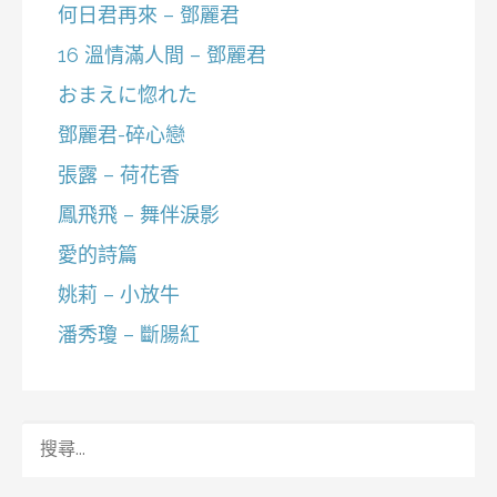
何日君再來 – 鄧麗君
16 溫情滿人間 – 鄧麗君
おまえに惚れた
鄧麗君-碎心戀
張露 – 荷花香
鳳飛飛 – 舞伴淚影
愛的詩篇
姚莉 – 小放牛
潘秀瓊 – 斷腸紅
搜
尋
關