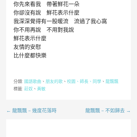
你先來看我 帶著鮮花一朵
你卻沒有說 鮮花表示什麼
我深深覺得有一股暖流 流過了我心窩
你不用再說 不用對我說
鮮花表示什麼
友情的安慰
比什麼都快樂
分類:
國語歌曲
、
朋友的歌
、
校園、師長、同學
、
龍飄飄
標籤:
莊奴
、
黃敏
文
← 龍飄飄 – 幾度花落時
龍飄飄 – 不如歸去 →
章
導