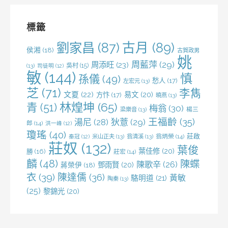
鍵
字:
標籤
劉家昌
(87)
古月
(89)
侯湘
(18)
古賀政男
姚
周藍萍
(29)
周添旺
(23)
吳村
(15)
(13)
司徒明
(12)
敏
(144)
慎
孫儀
(49)
愁人
(17)
左宏元
(13)
芝
(71)
李雋
文夏
(22)
易文
(20)
方忭
(17)
曉燕
(13)
林煌坤
(65)
青
(51)
梅翁
(30)
梁樂音
(13)
楊三
王福齡
(35)
湯尼
(28)
狄薏
(29)
郎
(14)
洪一峰
(12)
瓊瑤
(40)
莊啟
米山正夫
(13)
翁清溪
(13)
翁炳榮
(14)
秦冠
(12)
莊奴
(132)
葉俊
葉佳修
(20)
勝
(16)
莊宏
(14)
麟
(48)
陳蝶
陳歌辛
(26)
鄧雨賢
(20)
蔣榮伊
(18)
衣
(39)
陳達儒
(36)
黃敏
駱明道
(21)
陶秦
(13)
(25)
黎錦光
(20)