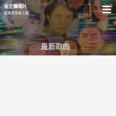
跳
金企鵝唱片
至
經典老歌線上聽
主
要
內
容
最新歌曲