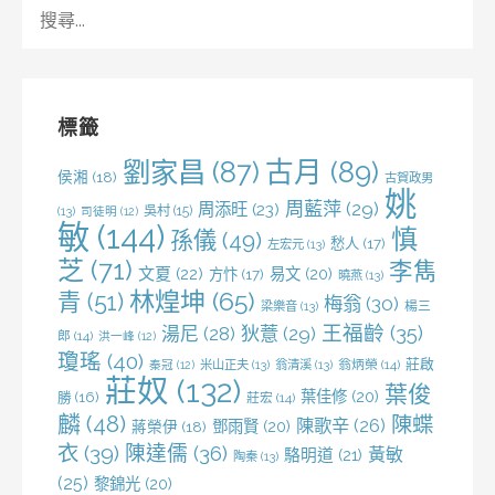
搜
尋
關
鍵
字:
標籤
劉家昌
(87)
古月
(89)
侯湘
(18)
古賀政男
姚
周藍萍
(29)
周添旺
(23)
吳村
(15)
(13)
司徒明
(12)
敏
(144)
慎
孫儀
(49)
愁人
(17)
左宏元
(13)
芝
(71)
李雋
文夏
(22)
易文
(20)
方忭
(17)
曉燕
(13)
林煌坤
(65)
青
(51)
梅翁
(30)
梁樂音
(13)
楊三
王福齡
(35)
湯尼
(28)
狄薏
(29)
郎
(14)
洪一峰
(12)
瓊瑤
(40)
莊啟
米山正夫
(13)
翁清溪
(13)
翁炳榮
(14)
秦冠
(12)
莊奴
(132)
葉俊
葉佳修
(20)
勝
(16)
莊宏
(14)
麟
(48)
陳蝶
陳歌辛
(26)
鄧雨賢
(20)
蔣榮伊
(18)
衣
(39)
陳達儒
(36)
黃敏
駱明道
(21)
陶秦
(13)
(25)
黎錦光
(20)