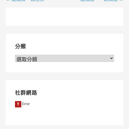
文
章
導
覽
分類
分
類
社群網路