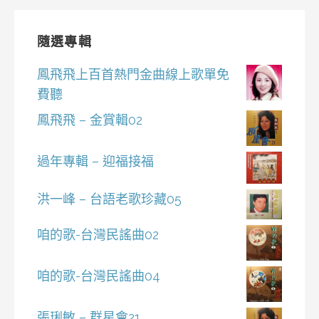
隨選專輯
鳳飛飛上百首熱門金曲線上歌單免
費聽
鳳飛飛 – 金賞輯02
過年專輯 – 迎福接福
洪一峰 – 台語老歌珍藏05
咱的歌-台灣民謠曲02
咱的歌-台灣民謠曲04
張琍敏 – 群星會21