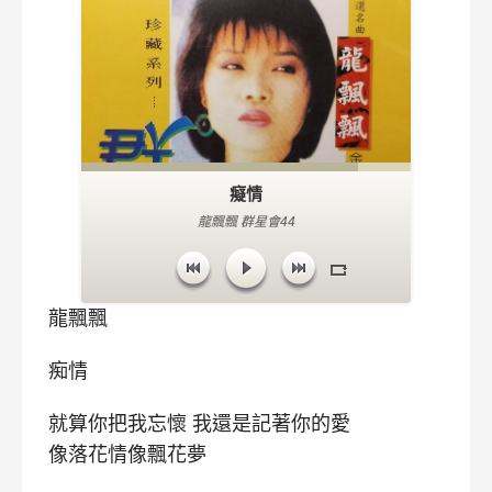
癡情
龍飄飄 群星會44
龍飄飄
痴情
就算你把我忘懷 我還是記著你的愛
像落花情像飄花夢