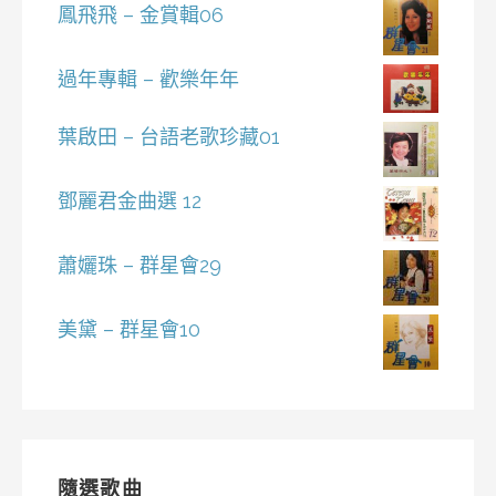
鳳飛飛 – 金賞輯06
過年專輯 – 歡樂年年
葉啟田 – 台語老歌珍藏01
鄧麗君金曲選 12
蕭孋珠 – 群星會29
美黛 – 群星會10
隨選歌曲