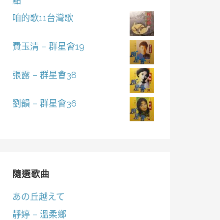
點
咱的歌11台灣歌
費玉清 – 群星會19
張露 – 群星會38
劉韻 – 群星會36
隨選歌曲
あの丘越えて
靜婷 – 溫柔鄉