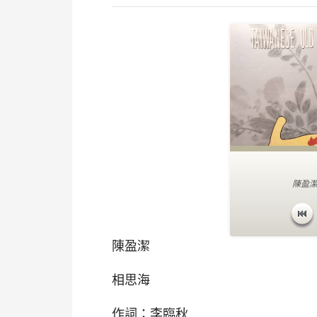
陳盈潔
陳盈潔
相思海
作詞：李臨秋