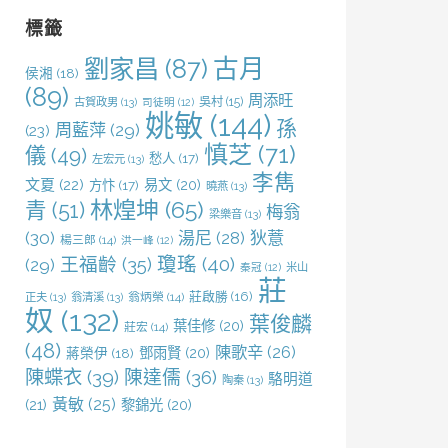
字:
標籤
劉家昌
(87)
古月
侯湘
(18)
(89)
周添旺
吳村
(15)
古賀政男
(13)
司徒明
(12)
姚敏
(144)
孫
周藍萍
(29)
(23)
慎芝
(71)
儀
(49)
愁人
(17)
左宏元
(13)
李雋
文夏
(22)
易文
(20)
方忭
(17)
曉燕
(13)
林煌坤
(65)
青
(51)
梅翁
梁樂音
(13)
(30)
湯尼
(28)
狄薏
楊三郎
(14)
洪一峰
(12)
王福齡
(35)
瓊瑤
(40)
(29)
米山
秦冠
(12)
莊
莊啟勝
(16)
正夫
(13)
翁清溪
(13)
翁炳榮
(14)
奴
(132)
葉俊麟
葉佳修
(20)
莊宏
(14)
(48)
陳歌辛
(26)
鄧雨賢
(20)
蔣榮伊
(18)
陳蝶衣
(39)
陳達儒
(36)
駱明道
陶秦
(13)
黃敏
(25)
(21)
黎錦光
(20)