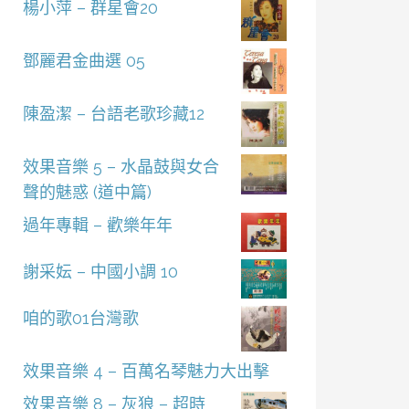
楊小萍 – 群星會20
鄧麗君金曲選 05
陳盈潔 – 台語老歌珍藏12
效果音樂 5 – 水晶鼓與女合
聲的魅惑 (道中篇)
過年專輯 – 歡樂年年
謝采妘 – 中國小調 10
咱的歌01台灣歌
效果音樂 4 – 百萬名琴魅力大出擊
效果音樂 8 – 灰狼 – 超時