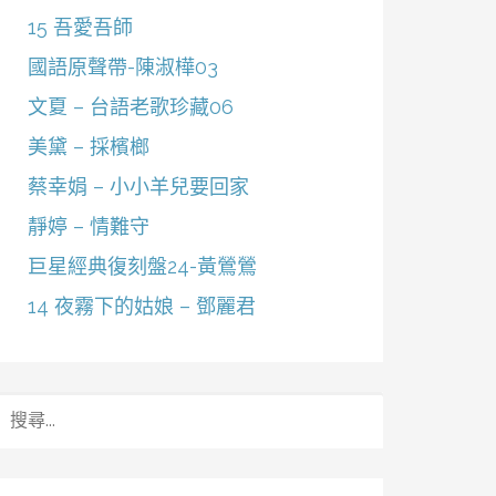
15 吾愛吾師
國語原聲帶-陳淑樺03
文夏 – 台語老歌珍藏06
美黛 – 採檳榔
蔡幸娟 – 小小羊兒要回家
靜婷 – 情難守
巨星經典復刻盤24-黃鶯鶯
14 夜霧下的姑娘 – 鄧麗君
搜
尋
關
鍵