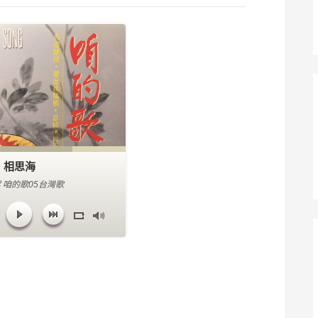
相思海
 咱的歌05台灣歌