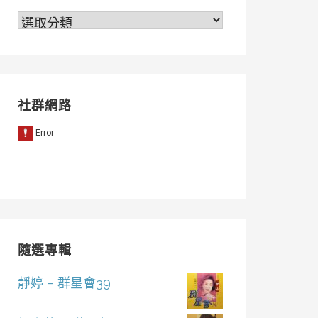
分
類
社群網路
隨選專輯
靜婷 – 群星會39