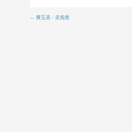
← 費玉清 – 走馬燈
文
章
導
覽