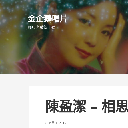
跳
至
金企鵝唱片
主
要
經典老歌線上聽
內
容
陳盈潔 – 相
2018-02-17