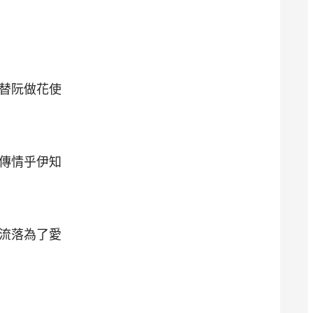
替阮做花使
傳情乎伊知
流落為了愛