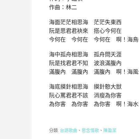
作曲：林二
海面茫茫相思海 茫茫失東西
阮是思君君袂來 搭心今何在
今何在 今何在 今何在 啊！海鳥
海中孤舟相思海 孤舟問天涯
阮是找君君不知 波浪滿腹內
滿腹內 滿腹內 滿腹內 啊！海風
海底摸針相思海 摸針憨大獃
阮心罵君君不該 消瘦為你害
為你害 為你害 為你害 啊！海水
分類:
台語歌曲
、
思念情歌
、
陳盈潔