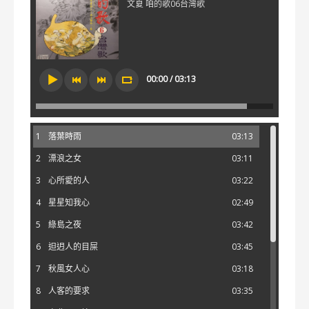
文夏 咱的歌06台灣歌
00:00 / 03:13
1
落葉時雨
03:13
2
漂浪之女
03:11
3
心所愛的人
03:22
4
星星知我心
02:49
5
綠島之夜
03:42
6
𨑨迌人的目屎
03:45
7
秋風女人心
03:18
8
人客的要求
03:35