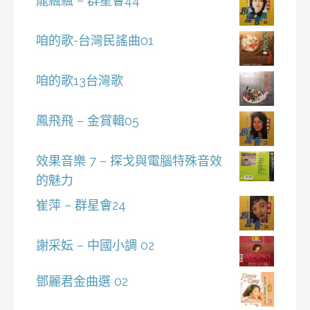
龍飄飄 – 群星會44
咱的歌-台灣民謠曲01
咱的歌13台灣歌
鳳飛飛 – 金賞輯05
效果音樂 7 – 探戈與電腦特殊音效
的魅力
崔萍 – 群星會24
謝采妘 – 中國小調 02
鄧麗君金曲選 02