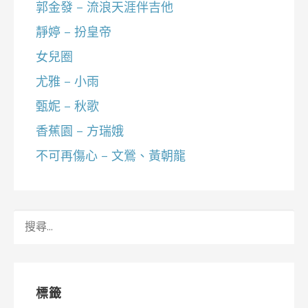
郭金發 – 流浪天涯伴吉他
靜婷 – 扮皇帝
女兒圈
尤雅 – 小雨
甄妮 – 秋歌
香蕉園 – 方瑞娥
不可再傷心 – 文鶯、黃朝龍
搜
尋
關
鍵
字:
標籤