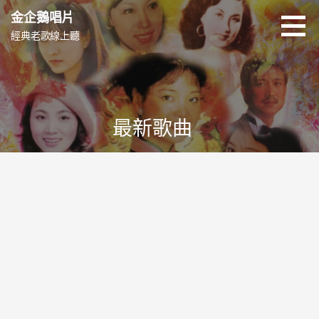
跳
金企鵝唱片
至
經典老歌線上聽
主
要
內
容
最新歌曲