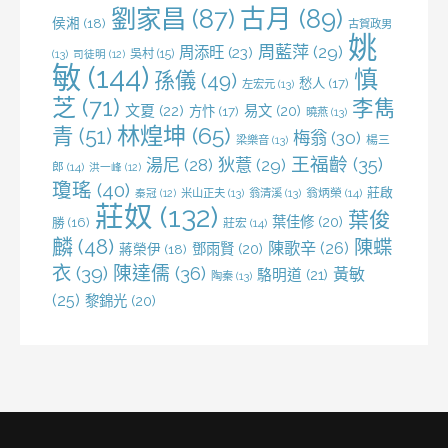
劉家昌
(87)
古月
(89)
侯湘
(18)
古賀政男
姚
周藍萍
(29)
周添旺
(23)
吳村
(15)
(13)
司徒明
(12)
敏
(144)
慎
孫儀
(49)
愁人
(17)
左宏元
(13)
芝
(71)
李雋
文夏
(22)
易文
(20)
方忭
(17)
曉燕
(13)
林煌坤
(65)
青
(51)
梅翁
(30)
梁樂音
(13)
楊三
王福齡
(35)
湯尼
(28)
狄薏
(29)
郎
(14)
洪一峰
(12)
瓊瑤
(40)
莊啟
米山正夫
(13)
翁清溪
(13)
翁炳榮
(14)
秦冠
(12)
莊奴
(132)
葉俊
葉佳修
(20)
勝
(16)
莊宏
(14)
麟
(48)
陳蝶
陳歌辛
(26)
鄧雨賢
(20)
蔣榮伊
(18)
衣
(39)
陳達儒
(36)
黃敏
駱明道
(21)
陶秦
(13)
(25)
黎錦光
(20)