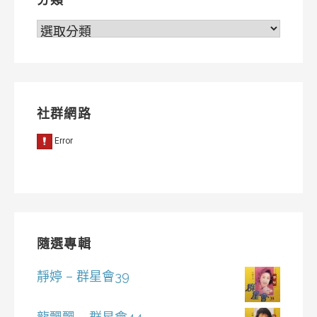
分
類
社群網路
隨選專輯
靜婷 – 群星會39