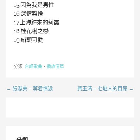
15.因為我是男性
16.深情難捨
17.上海歸來的莉露
18.桂花樹之戀
19.船頭可愛
分類:
台語歌曲
、
播放清單
文
← 張淑美 – 等君情淚
費玉清 – 七逃人的目屎 →
章
導
覽
分類