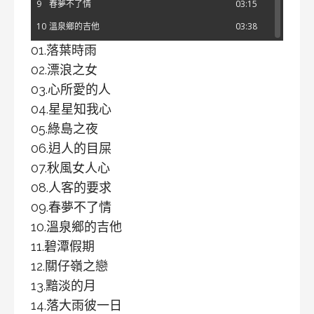
9
春夢不了情
03:15
10
溫泉鄉的吉他
03:38
01.落葉時雨
11
碧潭假期
03:26
02.漂浪之女
12
關仔嶺之戀
03:26
03.心所愛的人
13
黯淡的月
03:44
04.星星知我心
14
落大雨彼一日
03:23
05.綠島之夜
15
因為我是男性
03:44
06.迌人的目屎
16
深情難捨
02:50
07.秋風女人心
17
上海歸來的莉露
03:39
08.人客的要求
09.春夢不了情
18
桂花樹之戀
03:52
10.溫泉鄉的吉他
19
船頭可愛
03:27
11.碧潭假期
12.關仔嶺之戀
13.黯淡的月
14.落大雨彼一日