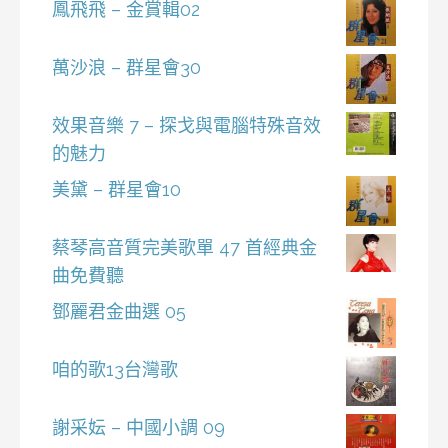
鳳飛飛 – 金賞輯02
萬沙浪 – 群星會30
效果音樂 7 – 探戈與電腦特殊音效
的魅力
美黛 – 群星會10
蔡琴高音質完美歌單 47 首經典金
曲免費聽
鄧麗君金曲選 05
咱的歌13台灣歌
謝采妘 – 中國小調 09