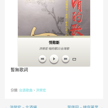
情難斷
洪榮宏 咱的歌10台灣歌
暫無歌詞
分類:
台語歌曲
、
洪榮宏
← 洪榮宏 – 北酒場
葉啓田 – 晴空萬里 →