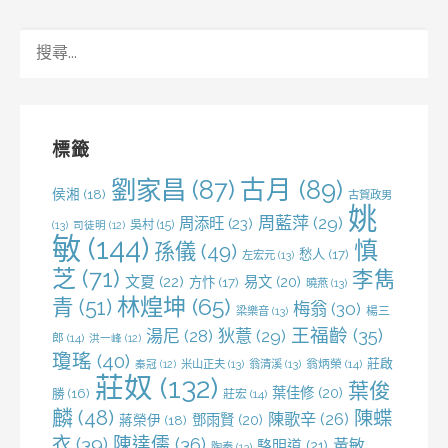
搜
尋
關
鍵
字:
標籤
劉家昌
(87)
古月
(89)
侯湘
(18)
古賀政男
姚
周藍萍
(29)
周添旺
(23)
吳村
(15)
(13)
司徒明
(12)
敏
(144)
慎
孫儀
(49)
愁人
(17)
左宏元
(13)
芝
(71)
李雋
文夏
(22)
易文
(20)
方忭
(17)
曉燕
(13)
林煌坤
(65)
青
(51)
梅翁
(30)
梁樂音
(13)
楊三
王福齡
(35)
湯尼
(28)
狄薏
(29)
郎
(14)
洪一峰
(12)
瓊瑤
(40)
莊啟
米山正夫
(13)
翁清溪
(13)
翁炳榮
(14)
秦冠
(12)
莊奴
(132)
葉俊
葉佳修
(20)
勝
(16)
莊宏
(14)
麟
(48)
陳蝶
陳歌辛
(26)
鄧雨賢
(20)
蔣榮伊
(18)
衣
(39)
陳達儒
(36)
黃敏
駱明道
(21)
陶秦
(13)