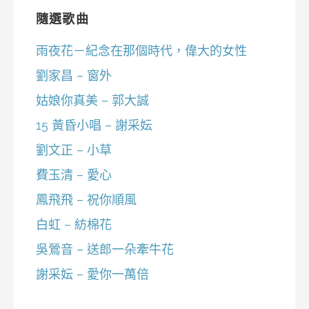
隨選歌曲
雨夜花－紀念在那個時代，偉大的女性
劉家昌 – 窗外
姑娘你真美 – 郭大誠
15 黃昏小唱 – 謝采妘
劉文正 – 小草
費玉清 – 愛心
鳳飛飛 – 祝你順風
白虹 – 紡棉花
吳鶯音 – 送郎一朵牽牛花
謝采妘 – 愛你一萬倍