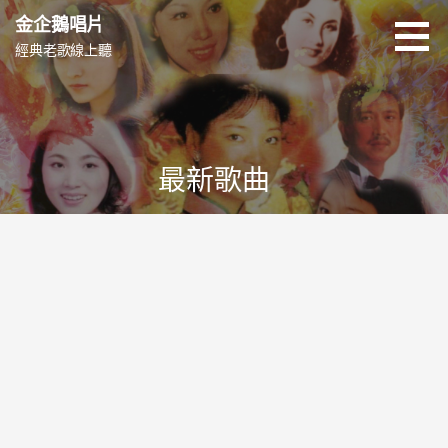
跳
金企鵝唱片
至
經典老歌線上聽
主
要
內
容
最新歌曲