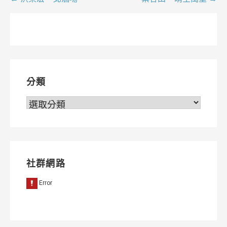
文
章
導
覽
分類
分
類
社群網路