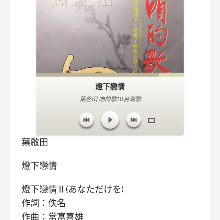
燈下戀情
葉啓田 咱的歌10台灣歌
葉啟田
燈下戀情
燈下戀情Ⅱ(あなただけを)
作詞：佚名
作曲：常富喜雄