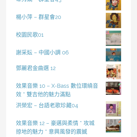
楊小萍 – 群星會20
校園民歌01
謝采妘 – 中國小調 06
鄧麗君金曲選 12
效果音樂 10 – X-Bass 數位環繞音
效 * 雙吉他的魅力滿點
洪榮宏 – 台語老歌珍藏04
效果音樂 12 – 豪邁與柔情 * 攻城
掠地的魅力 * 意興風發的震撼