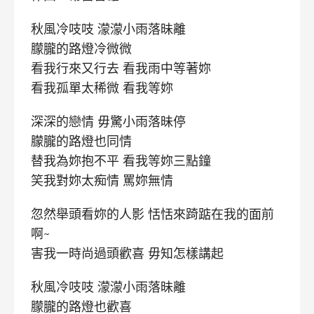
秋風冷吱吱 濛濛小雨落昧離
朦朧的路燈冷微微
看我行來又行去 看我雨中等著妳
看我孤單太稀微 看我等妳
深深的戀情 毋驚小雨落昧停
朦朧的路燈也同情
替我為妳抱不平 看我等妳三點鐘
笑我對妳太痴情 罵妳無情
忽然舉頭看妳的人影 恬恬來踦踮在我的面前
啊~
害我一時尚過頭歡喜 毋知怎樣講起
秋風冷吱吱 濛濛小雨落昧離
朦朧的路燈也歡喜