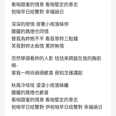
看咱甜蜜的情意 看咱堅定的意志
祝咱早日結雙對 幸福過日
深深的戀情 毋驚小雨落昧停
朦朧的路燈也同情
替我為妳抱不平 看我等妳三點鐘
笑我對妳太痴情 罵妳無情
忽然舉頭看妳的人影 恬恬來踦踮在我的胸前
啊~
害我一時尚過頭歡喜 毋知怎樣講起
秋風冷吱吱 濛濛小雨落昧離
朦朧的路燈也歡喜
看咱甜蜜的情意 看咱堅定的意志
祝咱早日結雙對 伊祝咱早日結雙對 幸福過日