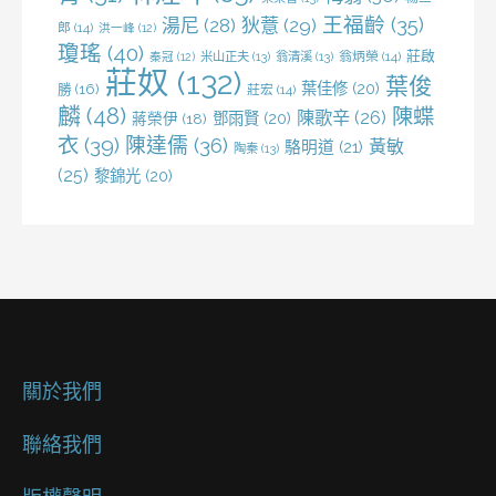
王福齡
(35)
湯尼
(28)
狄薏
(29)
郎
(14)
洪一峰
(12)
瓊瑤
(40)
莊啟
米山正夫
(13)
翁清溪
(13)
翁炳榮
(14)
秦冠
(12)
莊奴
(132)
葉俊
葉佳修
(20)
勝
(16)
莊宏
(14)
麟
(48)
陳蝶
陳歌辛
(26)
鄧雨賢
(20)
蔣榮伊
(18)
衣
(39)
陳達儒
(36)
黃敏
駱明道
(21)
陶秦
(13)
(25)
黎錦光
(20)
關於我們
聯絡我們