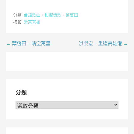
分類:
台語歌曲
、
甜蜜情歌
、
葉啓田
標籤:
常富喜雄
文
← 葉啓田 – 晴空萬里
洪榮宏 – 重逢高雄港 →
章
導
覽
分類
分
類