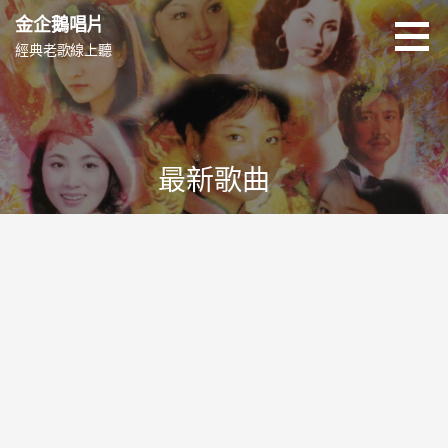
跳
金企鵝唱片
至
經典老歌線上聽
主
要
內
容
最新歌曲