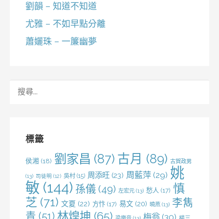
劉韻 – 知道不知道
尤雅 – 不如早點分離
蕭孋珠 – 一簾幽夢
搜
尋
關
鍵
字:
標籤
劉家昌
(87)
古月
(89)
侯湘
(18)
古賀政男
姚
周藍萍
(29)
周添旺
(23)
吳村
(15)
(13)
司徒明
(12)
敏
(144)
慎
孫儀
(49)
愁人
(17)
左宏元
(13)
芝
(71)
李雋
文夏
(22)
易文
(20)
方忭
(17)
曉燕
(13)
林煌坤
(65)
青
(51)
梅翁
(30)
梁樂音
(13)
楊三