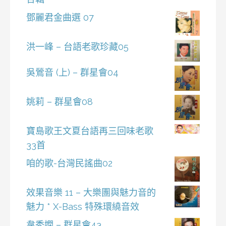
鄧麗君金曲選 07
洪一峰 – 台語老歌珍藏05
吳鶯音 (上) – 群星會04
姚莉 – 群星會08
寶島歌王文夏台語再三回味老歌
33首
咱的歌-台灣民謠曲02
效果音樂 11 – 大樂團與魅力音的
魅力 * X-Bass 特殊環繞音效
韋秀嫻 – 群星會43