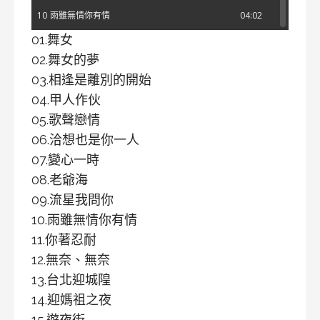
10
雨雖無情你有情
04:02
01.舞女
11
你著忍耐
03:22
02.舞女的夢
12
無奈、無奈
03:30
03.相逢是離別的開始
13
台北迎城隍
03:16
04.甲人作伙
14
迎媽祖之夜
03:09
05.歌聲戀情
15
遊夜街
03:35
06.洽想也是你一人
16
文雅灣梭羅
02:57
07.變心一時
17
燒酒歌
02:42
08.老爺海
09.流星我問你
18
故鄉迎鬧熱
03:26
10.雨雖無情你有情
19
咱二人的約會
03:48
11.你著忍耐
20
你是我的生命
03:15
12.無奈、無奈
13.台北迎城隍
14.迎媽祖之夜
15.遊夜街