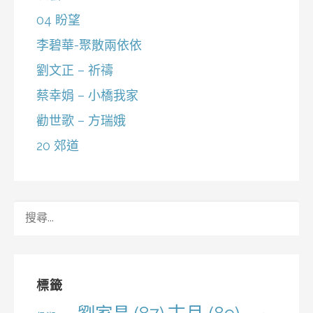
04 盼望
李碧華-聚散兩依依
劉文正 – 祈禱
蔡幸娟 – 小橋我家
勸世歌 – 方瑞娥
20 郊道
搜
尋
關
鍵
字:
標籤