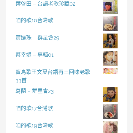
葉啓田 – 台語老歌珍藏02
咱的歌10台灣歌
蕭孋珠 – 群星會29
蔡幸娟 – 專輯01
寶島歌王文夏台語再三回味老歌
33首
葛蘭 – 群星會23
咱的歌17台灣歌
咱的歌19台灣歌