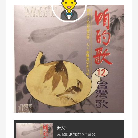
舞女
陳小雲 咱的歌12台灣歌