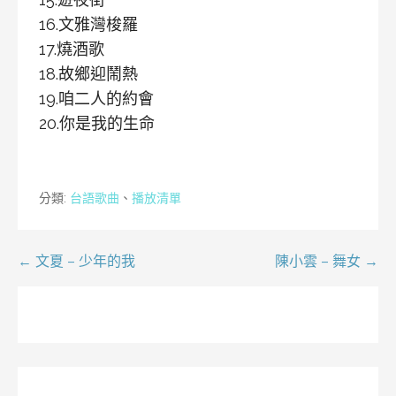
16.文雅灣梭羅
17.燒酒歌
18.故鄉迎鬧熱
19.咱二人的約會
20.你是我的生命
分類:
台語歌曲
、
播放清單
文
← 文夏 – 少年的我
陳小雲 – 舞女 →
章
導
覽