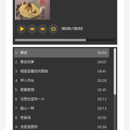
00:00 / 03:50
1
舞女
03:50
2
舞女的夢
04:07
3
相逢是離別的開始
04:41
4
甲人作伙
03:28
5
歌聲戀情
02:41
6
洽想也是你一人
03:13
7
變心一時
03:13
8
老爺海
03:02
9
流星我問你
03:38