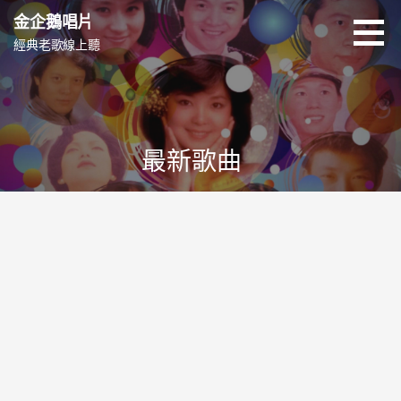
跳
金企鵝唱片
至
經典老歌線上聽
主
要
內
容
最新歌曲