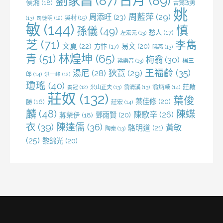
劉家昌
(87)
古月
(89)
侯湘
(18)
古賀政男
姚
周藍萍
(29)
周添旺
(23)
吳村
(15)
(13)
司徒明
(12)
敏
(144)
慎
孫儀
(49)
愁人
(17)
左宏元
(13)
芝
(71)
李雋
文夏
(22)
易文
(20)
方忭
(17)
曉燕
(13)
林煌坤
(65)
青
(51)
梅翁
(30)
梁樂音
(13)
楊三
王福齡
(35)
湯尼
(28)
狄薏
(29)
郎
(14)
洪一峰
(12)
瓊瑤
(40)
莊啟
米山正夫
(13)
翁清溪
(13)
翁炳榮
(14)
秦冠
(12)
莊奴
(132)
葉俊
葉佳修
(20)
勝
(16)
莊宏
(14)
麟
(48)
陳蝶
陳歌辛
(26)
鄧雨賢
(20)
蔣榮伊
(18)
衣
(39)
陳達儒
(36)
黃敏
駱明道
(21)
陶秦
(13)
(25)
黎錦光
(20)