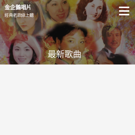
跳
金企鵝唱片
至
經典老歌線上聽
主
要
內
容
最新歌曲