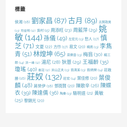
字:
標籤
劉家昌
(87)
古月
(89)
侯湘
(18)
古賀政男
姚
周藍萍
(29)
周添旺
(23)
吳村
(15)
(13)
司徒明
(12)
敏
(144)
慎
孫儀
(49)
愁人
(17)
左宏元
(13)
芝
(71)
李雋
文夏
(22)
易文
(20)
方忭
(17)
曉燕
(13)
林煌坤
(65)
青
(51)
梅翁
(30)
梁樂音
(13)
楊三
王福齡
(35)
湯尼
(28)
狄薏
(29)
郎
(14)
洪一峰
(12)
瓊瑤
(40)
莊啟
米山正夫
(13)
翁清溪
(13)
翁炳榮
(14)
秦冠
(12)
莊奴
(132)
葉俊
葉佳修
(20)
勝
(16)
莊宏
(14)
麟
(48)
陳蝶
陳歌辛
(26)
鄧雨賢
(20)
蔣榮伊
(18)
衣
(39)
陳達儒
(36)
黃敏
駱明道
(21)
陶秦
(13)
(25)
黎錦光
(20)