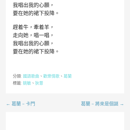
我唱出我的心願，
要在她的裙下投降。
趕着牛，牽着羊，
走向她，唱一唱，
我唱出我的心願，
要在她的裙下投降。
分類:
國語歌曲
、
歡樂情歌
、
葛蘭
標籤:
姚敏
、
狄薏
文
← 葛蘭 – 卡門
葛蘭 – 將來是個謎 →
章
導