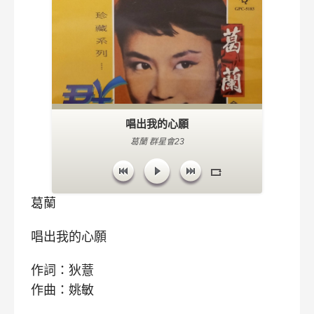
唱出我的心願
葛蘭 群星會23
葛蘭
唱出我的心願
作詞：狄薏
作曲：姚敏