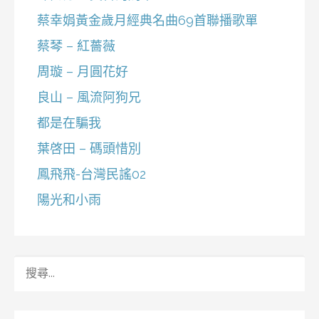
蔡幸娟黃金歲月經典名曲69首聯播歌單
蔡琴 – 紅薔薇
周璇 – 月圓花好
良山 – 風流阿狗兄
都是在騙我
葉啓田 – 碼頭惜別
鳳飛飛-台灣民謠02
陽光和小雨
搜
尋
關
鍵