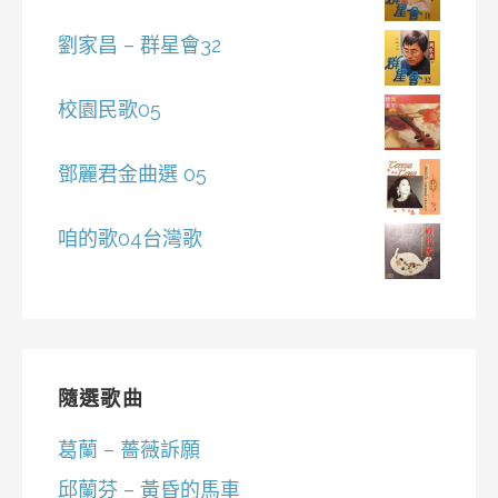
劉家昌 – 群星會32
校園民歌05
鄧麗君金曲選 05
咱的歌04台灣歌
隨選歌曲
葛蘭 – 薔薇訴願
邱蘭芬 – 黃昏的馬車