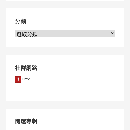
覽
分類
分
類
社群網路
隨選專輯