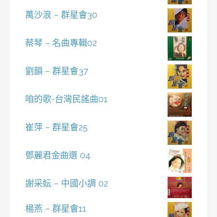
萬沙浪 – 群星會30
蔡琴 – 名曲專輯02
劉韻 – 群星會37
咱的歌-台灣民謠曲01
崔萍 – 群星會25
鄧麗君金曲選 04
謝采妘 – 中國小調 02
楊燕 – 群星會11