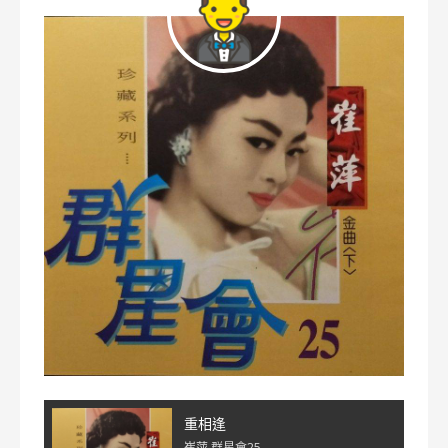
重相逢
崔萍 群星會25