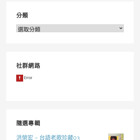
覽
分類
分
類
社群網路
隨選專輯
洪榮宏 – 台語老歌珍藏03