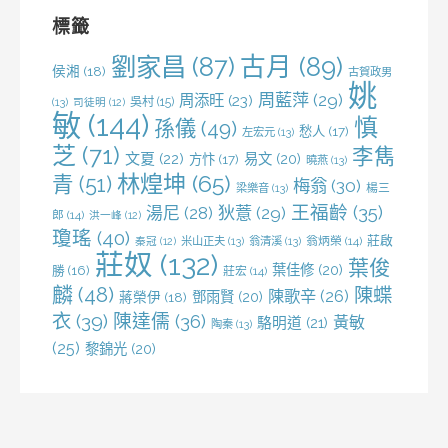
字:
標籤
劉家昌
(87)
古月
(89)
侯湘
(18)
古賀政男
姚
周藍萍
(29)
周添旺
(23)
吳村
(15)
(13)
司徒明
(12)
敏
(144)
慎
孫儀
(49)
愁人
(17)
左宏元
(13)
芝
(71)
李雋
文夏
(22)
易文
(20)
方忭
(17)
曉燕
(13)
林煌坤
(65)
青
(51)
梅翁
(30)
梁樂音
(13)
楊三
王福齡
(35)
湯尼
(28)
狄薏
(29)
郎
(14)
洪一峰
(12)
瓊瑤
(40)
莊啟
米山正夫
(13)
翁清溪
(13)
翁炳榮
(14)
秦冠
(12)
莊奴
(132)
葉俊
葉佳修
(20)
勝
(16)
莊宏
(14)
麟
(48)
陳蝶
陳歌辛
(26)
鄧雨賢
(20)
蔣榮伊
(18)
衣
(39)
陳達儒
(36)
黃敏
駱明道
(21)
陶秦
(13)
(25)
黎錦光
(20)