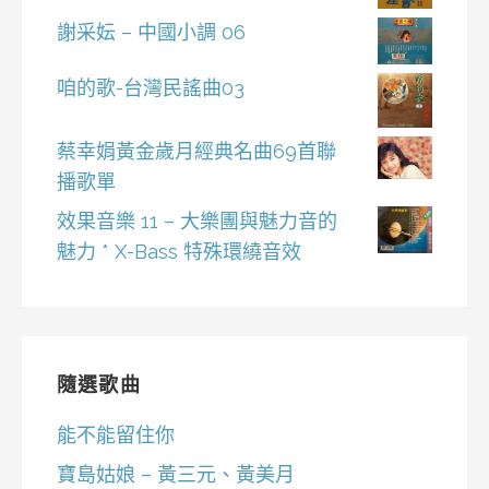
謝采妘 – 中國小調 06
咱的歌-台灣民謠曲03
蔡幸娟黃金歲月經典名曲69首聯
播歌單
效果音樂 11 – 大樂團與魅力音的
魅力 * X-Bass 特殊環繞音效
隨選歌曲
能不能留住你
寶島姑娘 – 黃三元、黃美月