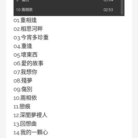
10
兩相依
02:53
01.重相逢
11
戀痕
03:12
02.相思河畔
12
深閨夢裡人
03:10
03.今宵多珍重
13
回想曲
03:11
04.重逢
14
我的一顆心
02:59
05.壞東西
15
藍色的月光
03:13
06.愛的故事
16
夜茫茫
03:03
07.我想你
17
溜走了愛情
03:00
08.殘夢
09.傷別
18
狂歡曲
03:13
10.兩相依
19
愛的園地
02:42
11.戀痕
20
寄給心裏人
02:41
12.深閨夢裡人
21
臉兒甜如糖
02:33
13.回想曲
14.我的一顆心