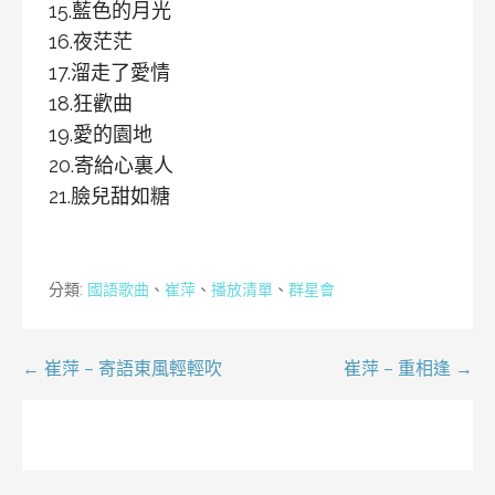
15.藍色的月光
16.夜茫茫
17.溜走了愛情
18.狂歡曲
19.愛的園地
20.寄給心裏人
21.臉兒甜如糖
分類:
國語歌曲
、
崔萍
、
播放清單
、
群星會
文
← 崔萍 – 寄語東風輕輕吹
崔萍 – 重相逢 →
章
導