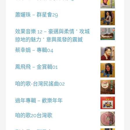
蕭孋珠 – 群星會29
效果音樂 12 – 豪邁與柔情 * 攻城
掠地的魅力 * 意興風發的震撼
蔡幸娟 – 專輯04
鳳飛飛 – 金賞輯01
咱的歌-台灣民謠曲02
過年專輯 – 歡樂年年
咱的歌20台灣歌