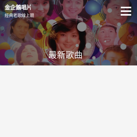
跳
金企鵝唱片
至
經典老歌線上聽
主
要
內
容
最新歌曲