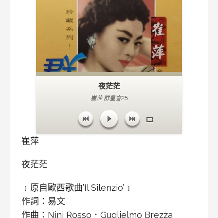
夜茫茫
崔萍 群星會25
崔萍
夜茫茫
﹝原自歐西歌曲’Il Silenzio’﹞
作詞：易文
作曲：Nini Rosso．Guglielmo Brezza