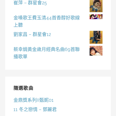
崔萍 – 群星會25
金嗓歌王費玉清44首香醇好歌線
上聽
劉家昌 – 群星會12
蔡幸娟黃金歲月經典名曲69首聯
播歌單
隨選歌曲
金鼎獎系列II甄妮01
11 冬之戀情 – 鄧麗君