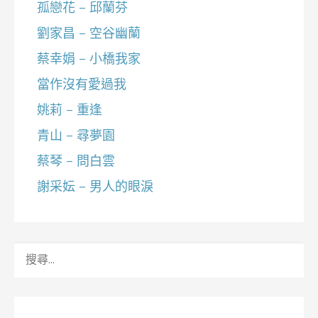
孤戀花 – 邱蘭芬
劉家昌 – 空谷幽蘭
蔡幸娟 – 小橋我家
當作沒有愛過我
姚莉 – 重逢
青山 – 尋夢園
蔡琴 – 問白雲
謝采妘 – 男人的眼淚
搜
尋
關
鍵
字: