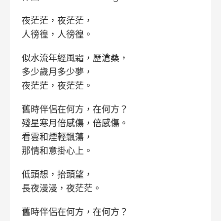
夜茫茫，夜茫茫，
人徬徨，人徬徨。
似水流年經風霜，歷滄桑，
多少歲月多少夢，
夜茫茫，夜茫茫。
舊時伴侶在何方，在何方？
殘星寒月倍感傷，倍感傷。
看雲和煙輕飄蕩，
那情和意掛心上。
低頭想，抬頭望，
長夜漫漫，夜茫茫。
舊時伴侶在何方，在何方？