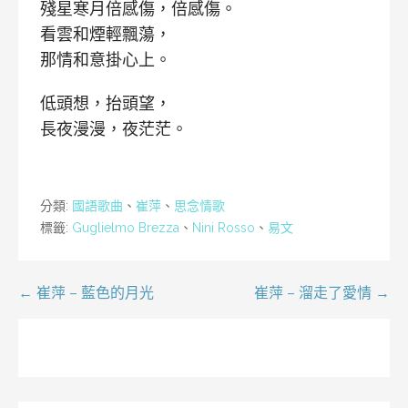
殘星寒月倍感傷，倍感傷。
看雲和煙輕飄蕩，
那情和意掛心上。
低頭想，抬頭望，
長夜漫漫，夜茫茫。
分類:
國語歌曲
、
崔萍
、
思念情歌
標籤:
Guglielmo Brezza
、
Nini Rosso
、
易文
文
← 崔萍 – 藍色的月光
崔萍 – 溜走了愛情 →
章
導
覽