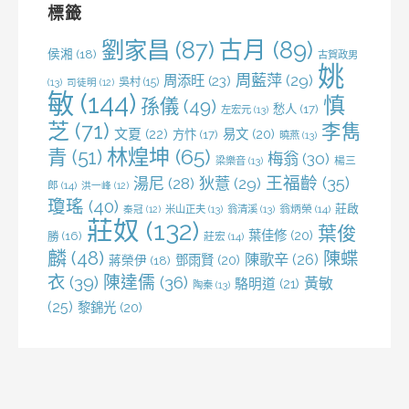
標籤
劉家昌
(87)
古月
(89)
侯湘
(18)
古賀政男
姚
周藍萍
(29)
周添旺
(23)
吳村
(15)
(13)
司徒明
(12)
敏
(144)
慎
孫儀
(49)
愁人
(17)
左宏元
(13)
芝
(71)
李雋
文夏
(22)
易文
(20)
方忭
(17)
曉燕
(13)
林煌坤
(65)
青
(51)
梅翁
(30)
梁樂音
(13)
楊三
王福齡
(35)
湯尼
(28)
狄薏
(29)
郎
(14)
洪一峰
(12)
瓊瑤
(40)
莊啟
米山正夫
(13)
翁清溪
(13)
翁炳榮
(14)
秦冠
(12)
莊奴
(132)
葉俊
葉佳修
(20)
勝
(16)
莊宏
(14)
麟
(48)
陳蝶
陳歌辛
(26)
鄧雨賢
(20)
蔣榮伊
(18)
衣
(39)
陳達儒
(36)
黃敏
駱明道
(21)
陶秦
(13)
(25)
黎錦光
(20)