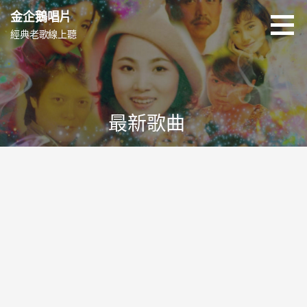
跳
金企鵝唱片
至
經典老歌線上聽
主
要
內
容
最新歌曲