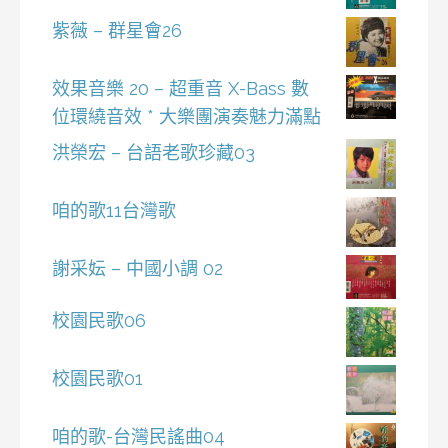
紫薇 – 群星會26
效果音樂 20 – 超重音 X-Bass 數
位環繞音效 * 大樂團演奏魅力滿點
洪榮宏 – 台語老歌珍藏03
咱的歌11台灣歌
謝采妘 – 中國小調 02
校園民歌06
校園民歌01
咱的歌-台灣民謠曲04