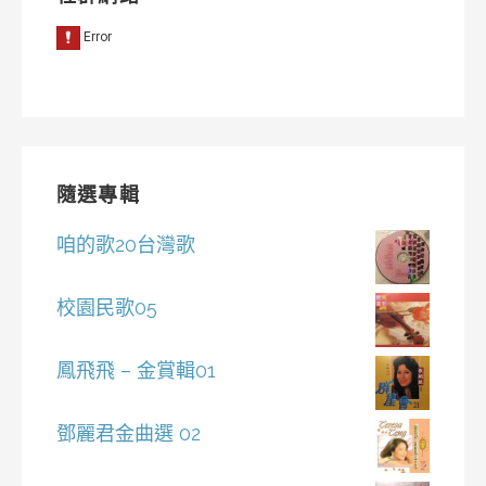
隨選專輯
咱的歌20台灣歌
校園民歌05
鳳飛飛 – 金賞輯01
鄧麗君金曲選 02