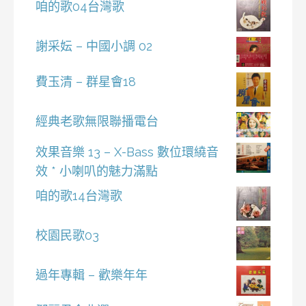
咱的歌04台灣歌
謝采妘 – 中國小調 02
費玉清 – 群星會18
經典老歌無限聯播電台
效果音樂 13 – X-Bass 數位環繞音
效 * 小喇叭的魅力滿點
咱的歌14台灣歌
校園民歌03
過年專輯 – 歡樂年年