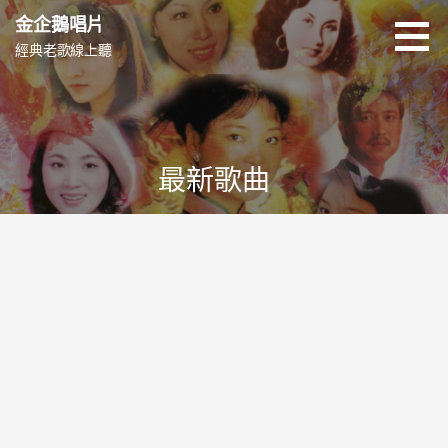
跳
金企鵝唱片
至
經典老歌線上聽
主
要
內
容
最新歌曲