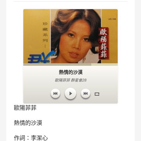
熱情的沙漠
歐陽菲菲 群星會28
歐陽菲菲
熱情的沙漠
作詞：李潔心