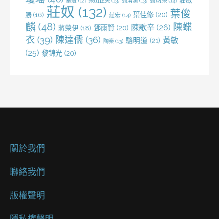
莊啟
米山正夫
(13)
翁清溪
(13)
翁炳榮
(14)
秦冠
(12)
莊奴
(132)
葉俊
葉佳修
(20)
勝
(16)
莊宏
(14)
麟
(48)
陳蝶
陳歌辛
(26)
鄧雨賢
(20)
蔣榮伊
(18)
衣
(39)
陳達儒
(36)
黃敏
駱明道
(21)
陶秦
(13)
(25)
黎錦光
(20)
關於我們
聯絡我們
版權聲明
隱私權聲明