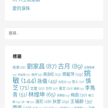
愛的淚珠
搜
尋
關
鍵
字:
標籤
劉家昌
(87)
古月
(89)
侯湘
(18)
古賀政男
姚
周藍萍
(29)
周添旺
(23)
吳村
(15)
(13)
司徒明
(12)
敏
(144)
慎
孫儀
(49)
愁人
(17)
左宏元
(13)
芝
(71)
李雋
文夏
(22)
易文
(20)
方忭
(17)
曉燕
(13)
林煌坤
(65)
青
(51)
梅翁
(30)
梁樂音
(13)
楊三
王福齡
(35)
湯尼
(28)
狄薏
(29)
郎
(14)
洪一峰
(12)
瓊瑤
(40)