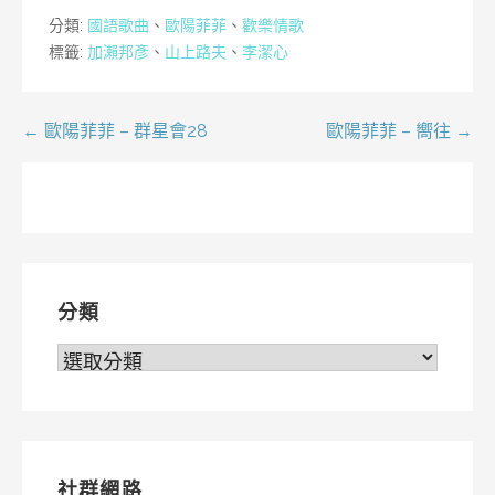
分類:
國語歌曲
、
歐陽菲菲
、
歡樂情歌
標籤:
加瀨邦彥
、
山上路夫
、
李潔心
文
← 歐陽菲菲 – 群星會28
歐陽菲菲 – 嚮往 →
章
導
覽
分類
分
類
社群網路