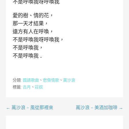
不是呼喚我呀呼喚我.
愛的樹、情的花，
那一天才結果，
遠方有人在呼喚，
不是呼喚我呀呼喚我，
不是呼喚我，
不是呼喚我 …
分類:
國語歌曲
、
悲傷情歌
、
萬沙浪
標籤:
古月
、
莊奴
文
← 萬沙浪 – 風從那裡來
萬沙浪 – 美酒加咖啡 →
章