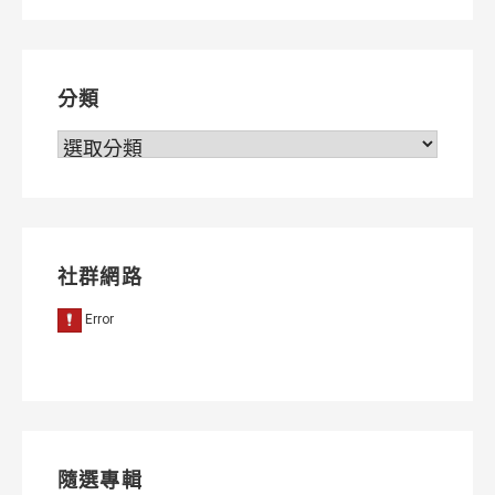
導
覽
分類
分
類
社群網路
隨選專輯