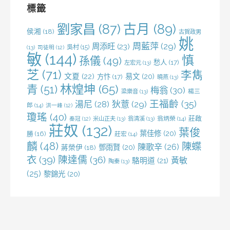
字:
標籤
劉家昌
(87)
古月
(89)
侯湘
(18)
古賀政男
姚
周藍萍
(29)
周添旺
(23)
吳村
(15)
(13)
司徒明
(12)
敏
(144)
慎
孫儀
(49)
愁人
(17)
左宏元
(13)
芝
(71)
李雋
文夏
(22)
易文
(20)
方忭
(17)
曉燕
(13)
林煌坤
(65)
青
(51)
梅翁
(30)
梁樂音
(13)
楊三
王福齡
(35)
湯尼
(28)
狄薏
(29)
郎
(14)
洪一峰
(12)
瓊瑤
(40)
莊啟
米山正夫
(13)
翁清溪
(13)
翁炳榮
(14)
秦冠
(12)
莊奴
(132)
葉俊
葉佳修
(20)
勝
(16)
莊宏
(14)
麟
(48)
陳蝶
陳歌辛
(26)
鄧雨賢
(20)
蔣榮伊
(18)
衣
(39)
陳達儒
(36)
黃敏
駱明道
(21)
陶秦
(13)
(25)
黎錦光
(20)