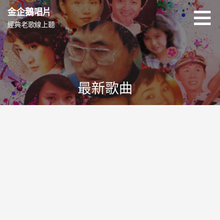
跳
金企鵝唱片
至
經典老歌線上聽
主
要
內
容
最新歌曲