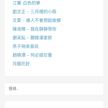
江蕙-白色的夢
劉文正 – 三月裡的小雨
文夏 – 誰人不會想起故鄉
陳淑樺 – 我在靜靜等你
謝采妘 – 願嫁漢家郎
燕子捎來喜訊
趙曉潭 – 何必道珍重
月圓花好
搜
尋
關
鍵