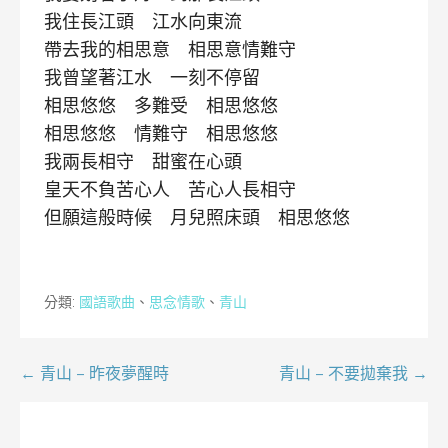
我住長江頭 江水向東流
帶去我的相思意 相思意情難守
我曾望著江水 一刻不停留
相思悠悠 多難受 相思悠悠
相思悠悠 情難守 相思悠悠
我兩長相守 甜蜜在心頭
皇天不負苦心人 苦心人長相守
但願這般時候 月兒照床頭 相思悠悠
分類:
國語歌曲
、
思念情歌
、
青山
文
← 青山 – 昨夜夢醒時
青山 – 不要拋棄我 →
章