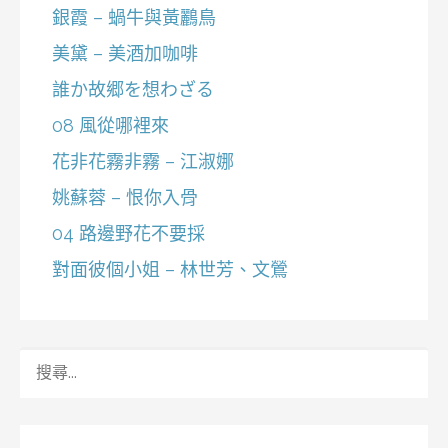
銀霞 – 蝸牛與黃鸝鳥
美黛 – 美酒加咖啡
誰か故郷を想わざる
08 風從哪裡來
花非花霧非霧 – 江淑娜
姚蘇蓉 – 恨你入骨
04 路邊野花不要採
對面彼個小姐 – 林世芳、文鶯
搜
尋
關
鍵