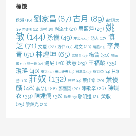
字:
標籤
劉家昌
(87)
古月
(89)
侯湘
(18)
古賀政男
姚
周藍萍
(29)
周添旺
(23)
吳村
(15)
(13)
司徒明
(12)
敏
(144)
慎
孫儀
(49)
愁人
(17)
左宏元
(13)
芝
(71)
李雋
文夏
(22)
易文
(20)
方忭
(17)
曉燕
(13)
林煌坤
(65)
青
(51)
梅翁
(30)
梁樂音
(13)
楊三
王福齡
(35)
湯尼
(28)
狄薏
(29)
郎
(14)
洪一峰
(12)
瓊瑤
(40)
莊啟
米山正夫
(13)
翁清溪
(13)
翁炳榮
(14)
秦冠
(12)
莊奴
(132)
葉俊
葉佳修
(20)
勝
(16)
莊宏
(14)
麟
(48)
陳蝶
陳歌辛
(26)
鄧雨賢
(20)
蔣榮伊
(18)
衣
(39)
陳達儒
(36)
黃敏
駱明道
(21)
陶秦
(13)
(25)
黎錦光
(20)