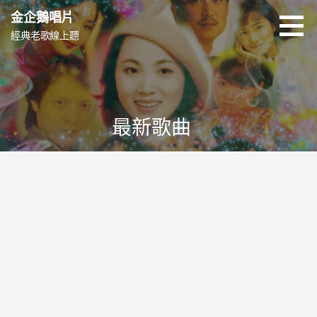
跳
金企鵝唱片
至
經典老歌線上聽
主
要
內
容
最新歌曲