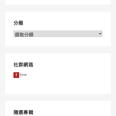
導
覽
分類
分
類
社群網路
隨選專輯