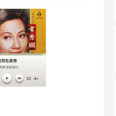
有你在身旁
秀嫻 群星會43