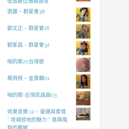
低音數位環繞音效
張露 – 群星會38
劉文正 – 群星會16
劉家昌 – 群星會32
咱的歌20台灣歌
鳳飛飛 – 金賞輯01
咱的歌-台灣民謠曲03
效果音樂 12 – 豪邁與柔情
* 攻城掠地的魅力 * 意興風
發的震撼