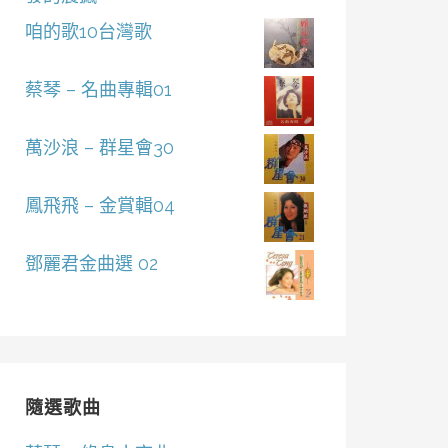
咱的歌10台灣歌
蔡琴 – 名曲專輯01
萬沙浪 – 群星會30
鳳飛飛 – 金賞輯04
鄧麗君金曲選 02
隨選歌曲