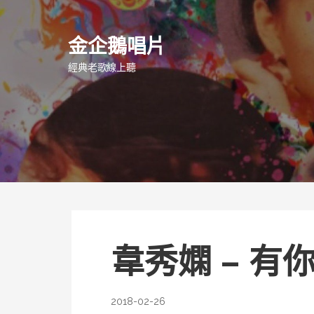
跳
至
金企鵝唱片
主
要
經典老歌線上聽
內
容
韋秀嫻 – 有
2018-02-26