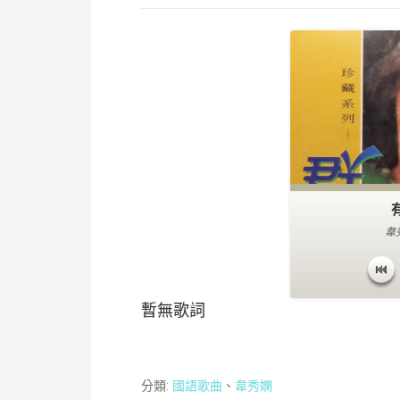
韋
暫無歌詞
分類:
國語歌曲
、
韋秀嫻