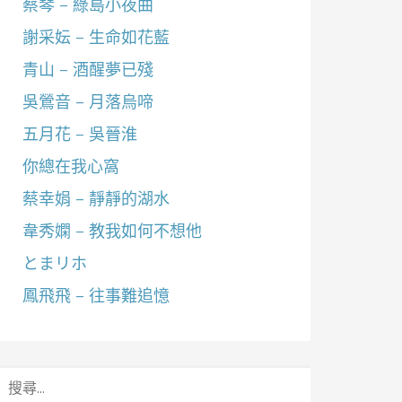
蔡琴 – 綠島小夜曲
謝采妘 – 生命如花藍
青山 – 酒醒夢已殘
吳鶯音 – 月落烏啼
五月花 – 吳晉淮
你總在我心窩
蔡幸娟 – 靜靜的湖水
韋秀嫻 – 教我如何不想他
とまリホ
鳳飛飛 – 往事難追憶
搜
尋