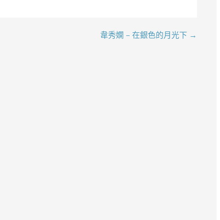
韋秀嫻 – 在銀色的月光下 →