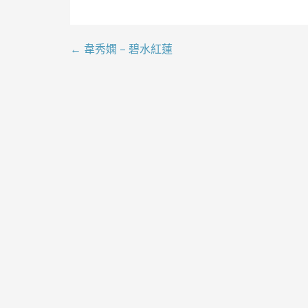
← 韋秀嫻 – 碧水紅蓮
文
章
導
覽