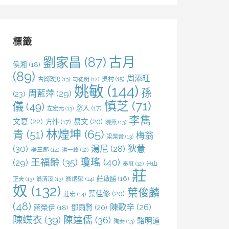
關
鍵
字:
標籤
劉家昌
(87)
古月
侯湘
(18)
(89)
周添旺
吳村
(15)
古賀政男
(13)
司徒明
(12)
姚敏
(144)
孫
周藍萍
(29)
(23)
慎芝
(71)
儀
(49)
愁人
(17)
左宏元
(13)
李雋
文夏
(22)
易文
(20)
方忭
(17)
曉燕
(13)
林煌坤
(65)
青
(51)
梅翁
梁樂音
(13)
(30)
湯尼
(28)
狄薏
楊三郎
(14)
洪一峰
(12)
王福齡
(35)
瓊瑤
(40)
(29)
米山
秦冠
(12)
莊
莊啟勝
(16)
正夫
(13)
翁清溪
(13)
翁炳榮
(14)
奴
(132)
葉俊麟
葉佳修
(20)
莊宏
(14)
(48)
陳歌辛
(26)
鄧雨賢
(20)
蔣榮伊
(18)
陳蝶衣
(39)
陳達儒
(36)
駱明道
陶秦
(13)