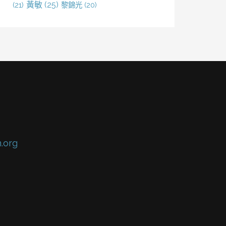
黃敏
(25)
(21)
黎錦光
(20)
.org