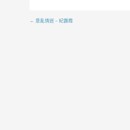
← 意亂情迷 – 紀露霞
文
章
導
覽