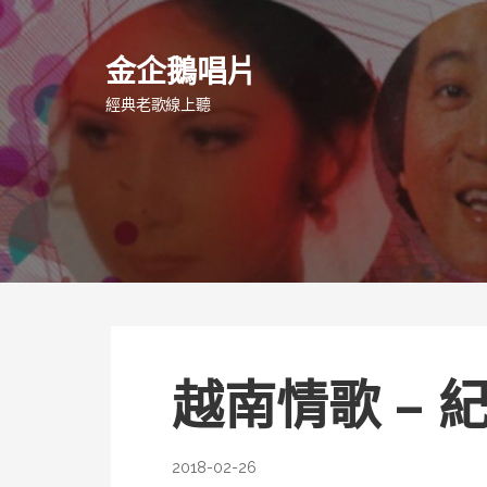
跳
至
金企鵝唱片
主
要
經典老歌線上聽
內
容
越南情歌 – 
2018-02-26