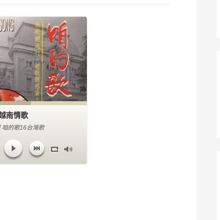
越南情歌
 咱的歌16台灣歌