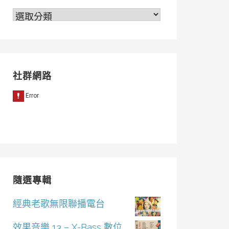
分
類
社群網路
隨選專輯
經典老歌無限聯播電台
效果音樂 13 – X-Bass 數位