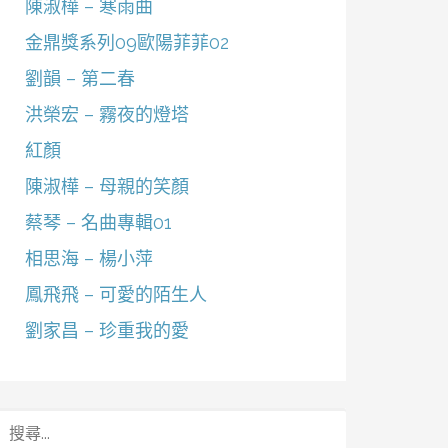
陳淑樺 – 寒雨曲
金鼎獎系列09歐陽菲菲02
劉韻 – 第二春
洪榮宏 – 霧夜的燈塔
紅顏
陳淑樺 – 母親的笑顏
蔡琴 – 名曲專輯01
相思海 – 楊小萍
鳳飛飛 – 可愛的陌生人
劉家昌 – 珍重我的愛
搜
尋