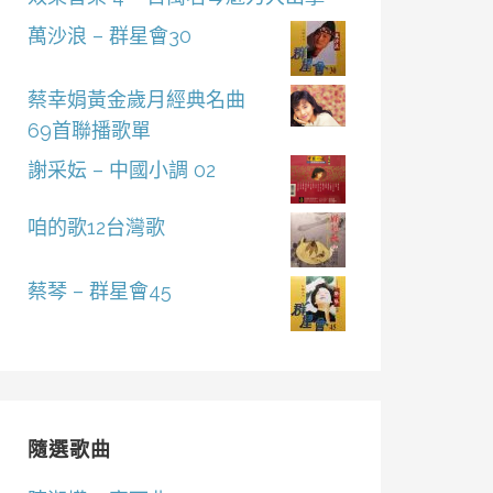
萬沙浪 – 群星會30
蔡幸娟黃金歲月經典名曲
69首聯播歌單
謝采妘 – 中國小調 02
咱的歌12台灣歌
蔡琴 – 群星會45
隨選歌曲