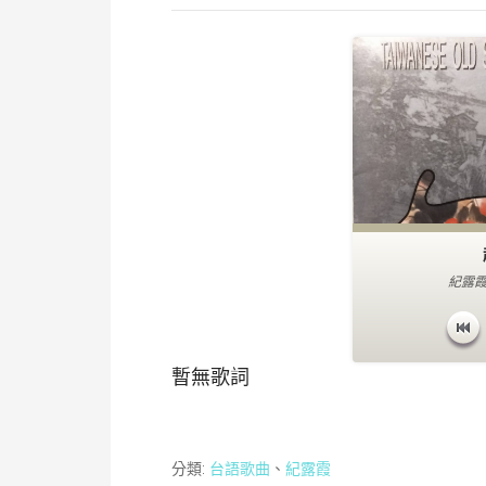
紀露霞
暫無歌詞
分類:
台語歌曲
、
紀露霞