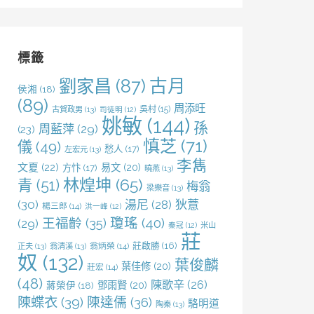
關
鍵
字:
標籤
劉家昌
(87)
古月
侯湘
(18)
(89)
周添旺
吳村
(15)
古賀政男
(13)
司徒明
(12)
姚敏
(144)
孫
周藍萍
(29)
(23)
慎芝
(71)
儀
(49)
愁人
(17)
左宏元
(13)
李雋
文夏
(22)
易文
(20)
方忭
(17)
曉燕
(13)
林煌坤
(65)
青
(51)
梅翁
梁樂音
(13)
(30)
湯尼
(28)
狄薏
楊三郎
(14)
洪一峰
(12)
王福齡
(35)
瓊瑤
(40)
(29)
米山
秦冠
(12)
莊
莊啟勝
(16)
正夫
(13)
翁清溪
(13)
翁炳榮
(14)
奴
(132)
葉俊麟
葉佳修
(20)
莊宏
(14)
(48)
陳歌辛
(26)
鄧雨賢
(20)
蔣榮伊
(18)
陳蝶衣
(39)
陳達儒
(36)
駱明道
陶秦
(13)