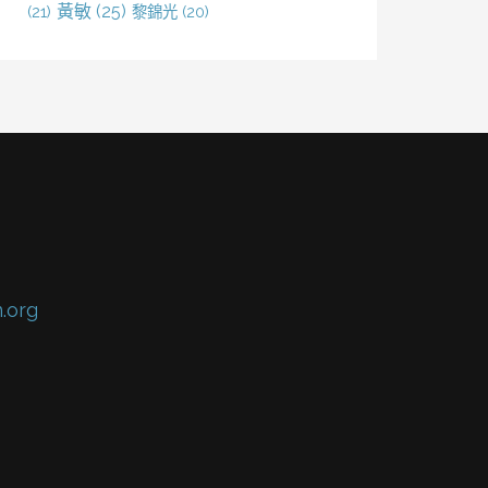
黃敏
(25)
(21)
黎錦光
(20)
.org