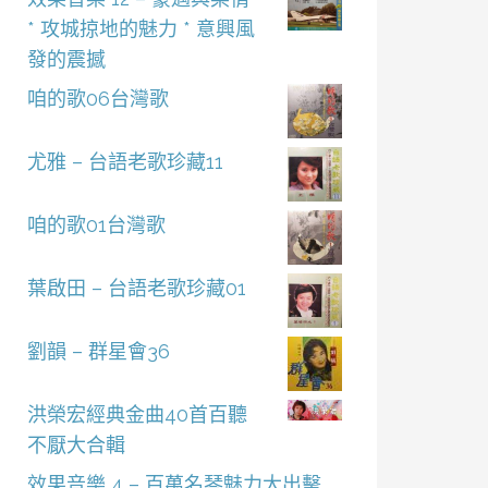
* 攻城掠地的魅力 * 意興風
發的震撼
咱的歌06台灣歌
尤雅 – 台語老歌珍藏11
咱的歌01台灣歌
葉啟田 – 台語老歌珍藏01
劉韻 – 群星會36
洪榮宏經典金曲40首百聽
不厭大合輯
效果音樂 4 – 百萬名琴魅力大出擊