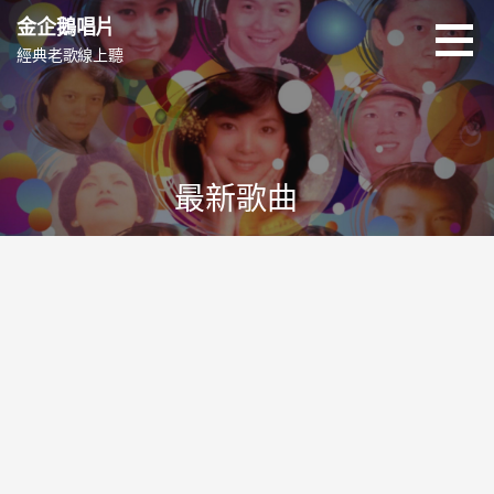
跳
金企鵝唱片
至
經典老歌線上聽
主
要
內
容
最新歌曲