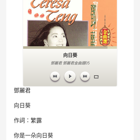
向日葵
鄧麗君 鄧麗君金曲選05
鄧麗君
向日葵
作詞：繁露
你是一朵向日葵