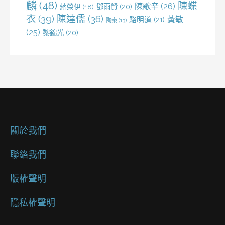
麟
(48)
陳蝶
陳歌辛
(26)
鄧雨賢
(20)
蔣榮伊
(18)
衣
(39)
陳達儒
(36)
黃敏
駱明道
(21)
陶秦
(13)
(25)
黎錦光
(20)
關於我們
聯絡我們
版權聲明
隱私權聲明