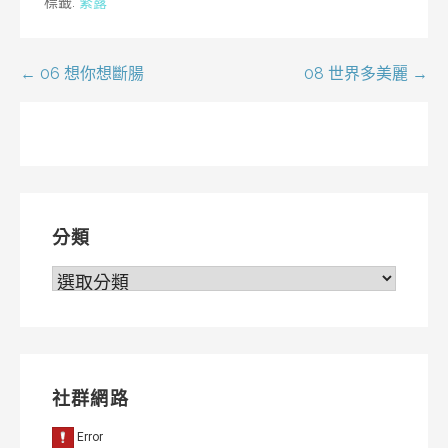
標籤:
繁露
文
← 06 想你想斷腸
08 世界多美麗 →
章
導
覽
分類
分
類
社群網路