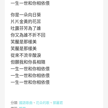
一生一世和你相依偎
你是一朵向日葵
片片金黃的花蕊
吐露芬芳為了誰
你又為誰不折不回
笑靨是那樣美
笑靨是那樣美
從來不流辛酸淚
但願我和你長相隨
一生一世和你相依偎
一生一世和你相依偎
一生一世和你相依偎
分類:
國語歌曲
、
花朵的歌
、
鄧麗君