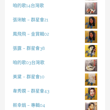
咱的歌14台灣歌
張琍敏 – 群星會21
鳳飛飛 – 金賞輯02
張露 – 群星會38
咱的歌03台灣歌
美黛 – 群星會10
韋秀嫻 – 群星會43
蔡幸娟 – 專輯04