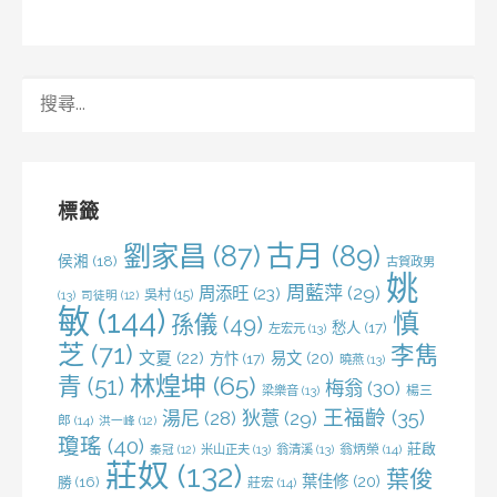
搜
尋
關
鍵
字:
標籤
劉家昌
(87)
古月
(89)
侯湘
(18)
古賀政男
姚
周藍萍
(29)
周添旺
(23)
吳村
(15)
(13)
司徒明
(12)
敏
(144)
慎
孫儀
(49)
愁人
(17)
左宏元
(13)
芝
(71)
李雋
文夏
(22)
易文
(20)
方忭
(17)
曉燕
(13)
林煌坤
(65)
青
(51)
梅翁
(30)
梁樂音
(13)
楊三
王福齡
(35)
湯尼
(28)
狄薏
(29)
郎
(14)
洪一峰
(12)
瓊瑤
(40)
莊啟
米山正夫
(13)
翁清溪
(13)
翁炳榮
(14)
秦冠
(12)
莊奴
(132)
葉俊
葉佳修
(20)
勝
(16)
莊宏
(14)